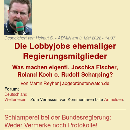
Gespeichert von
Helmut S. - ADMIN
am 3. Mai 2022 - 14:37
Die Lobbyjobs ehemaliger
Regierungsmitglieder
Was machen eigentl. Joschka Fischer,
Roland Koch o. Rudolf Scharping?
von Martin Reyher | abgeordnetenwatch.de
Forum:
Deutschland
Weiterlesen
über
Zum Verfassen von Kommentaren bitte
Anmelden
.
Seitenwechsel:
Die
Lobbyjobs
Schlamperei bei der Bundesregierung:
ehemaliger
Weder Vermerke noch Protokolle!
Regierungsmitglieder