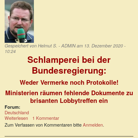
Gespeichert von
Helmut S. - ADMIN
am 13. Dezember 2020 -
10:24
Schlamperei bei der
Bundesregierung:
Weder Vermerke noch Protokolle!
Ministerien räumen fehlende Dokumente zu
brisanten Lobbytreffen ein
Forum:
Deutschland
Weiterlesen
über
1 Kommentar
Schlamperei
Zum Verfassen von Kommentaren bitte
Anmelden
.
bei
der