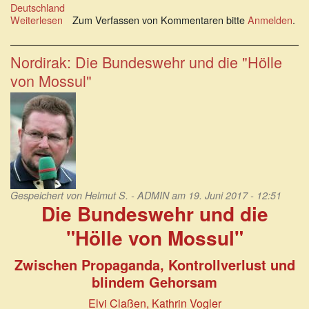
Deutschland
Weiterlesen
über
Zum Verfassen von Kommentaren bitte
Anmelden
.
Egon
W.
Kreutzer:
Nordirak: Die Bundeswehr und die "Hölle
Bundeswehr
von Mossul"
-
Tod
beim
Marschieren
Gespeichert von
Helmut S. - ADMIN
am 19. Juni 2017 - 12:51
Die Bundeswehr und die
"Hölle von Mossul"
Zwischen Propaganda, Kontrollverlust und
blindem Gehorsam
Elvi Claßen, Kathrin Vogler