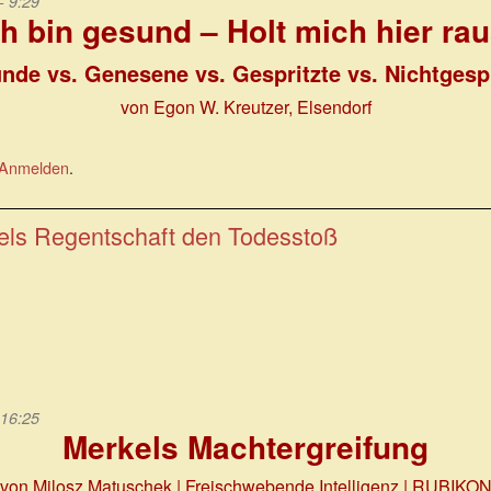
- 9:29
ch bin gesund – Holt mich hier rau
nde vs. Genesene vs. Gespritzte vs. Nichtgespr
von Egon W. Kreutzer, Elsendorf
Anmelden
.
kels Regentschaft den Todesstoß
 16:25
Merkels Machtergreifung
von Milosz Matuschek | Freischwebende Intelligenz | RUBIKO