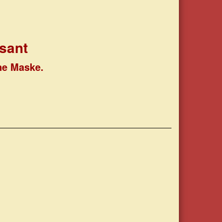
asant
ine Maske.