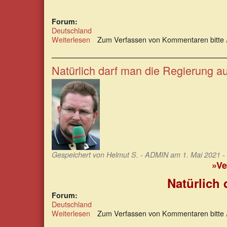
Forum:
Deutschland
Weiterlesen
über
Zum Verfassen von Kommentaren bitte
Restedemokratie
erfährt
unter
Natürlich darf man die Regierung auc
Merkels
Regentschaft
den
Todesstoß
Gespeichert von
Helmut S. - ADMIN
am 1. Mai 2021 -
»Ve
Natürlich 
Forum:
Deutschland
Weiterlesen
über
Zum Verfassen von Kommentaren bitte
Natürlich