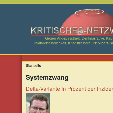
Direkt
zum
Inhalt
Gegen Angepasstheit, Denknarrative, Ka
Inländerfeindlichkeit, Kriegstreiberei, Neolibe
Startseite
Systemzwang
Delta-Variante in Prozent der Inzide