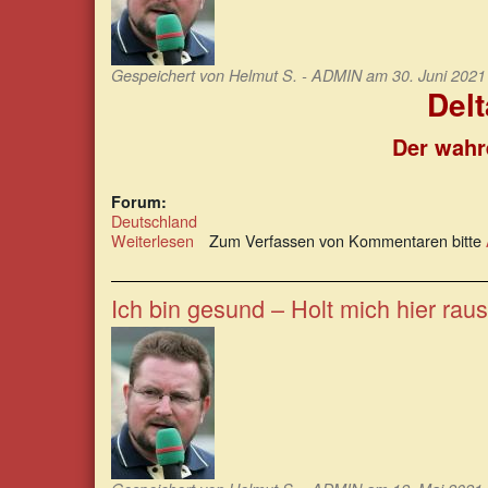
Gespeichert von
Helmut S. - ADMIN
am 30. Juni 2021 
Delt
Der wahre
Forum:
Deutschland
Weiterlesen
über
Zum Verfassen von Kommentaren bitte
Delta-
Variante
in
Ich bin gesund – Holt mich hier raus
Prozent
der
Inzidenz
steigt
rasant