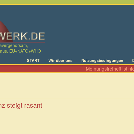
davergehorsam,
ralismus, EU+NATO+WHO
START
Wir über uns
Nutzungsbedingungen
Meinungsfreiheit ist nicht nu
nz steigt rasant