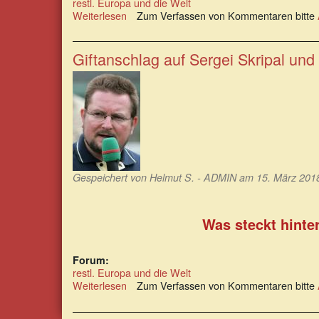
restl. Europa und die Welt
Weiterlesen
über
Zum Verfassen von Kommentaren bitte
Die
Wahrheit
über
Giftanschlag auf Sergei Skripal und 
die
SCL
Group
und
US-
Tochtergesellschaft
Cambridge
Analytica
Gespeichert von
Helmut S. - ADMIN
am 15. März 2018
Was steckt hinte
Forum:
restl. Europa und die Welt
Weiterlesen
über
Zum Verfassen von Kommentaren bitte
Giftanschlag
auf