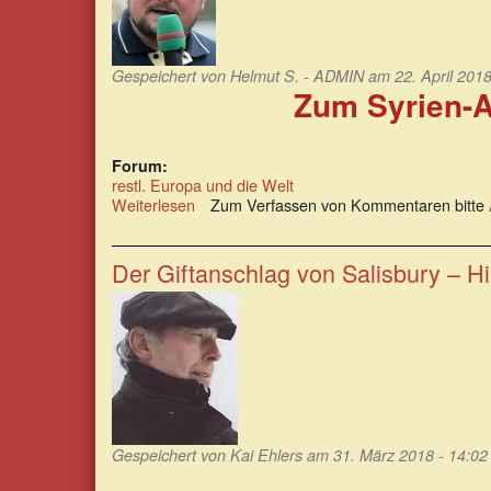
Gespeichert von
Helmut S. - ADMIN
am 22. April 2018
Zum Syrien-A
Forum:
restl. Europa und die Welt
Weiterlesen
über
Zum Verfassen von Kommentaren bitte
Zum
Syrien-
Angriff
Der Giftanschlag von Salisbury – H
von
USA,
Großbritannien
und
Frankreich
Gespeichert von
Kai Ehlers
am 31. März 2018 - 14:02