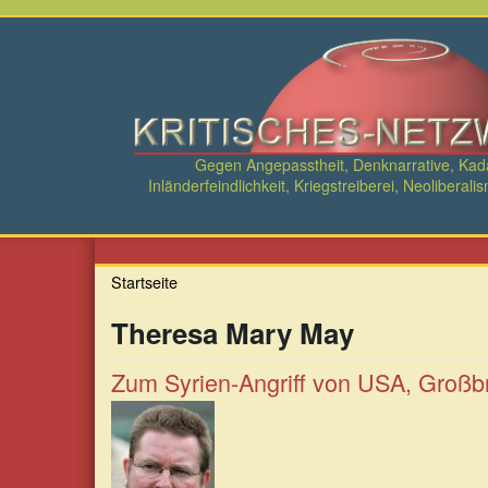
Direkt
zum
Inhalt
Gegen Angepasstheit, Denknarrative, Ka
Inländerfeindlichkeit, Kriegstreiberei, Neolibe
Startseite
Theresa Mary May
Zum Syrien-Angriff von USA, Großbr