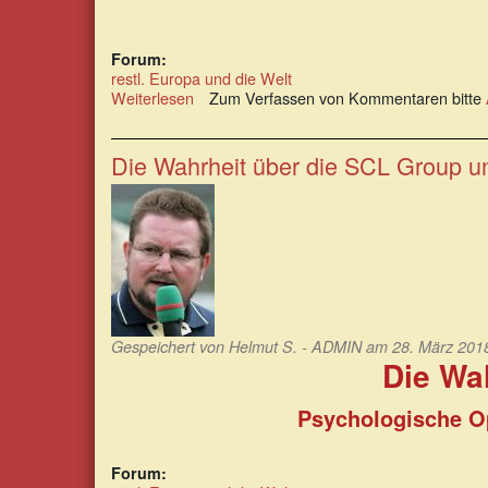
Forum:
restl. Europa und die Welt
Weiterlesen
über
Zum Verfassen von Kommentaren bitte
Der
Giftanschlag
von
Die Wahrheit über die SCL Group u
Salisbury
–
Hintergründe
ohne
Tatsachen
Gespeichert von
Helmut S. - ADMIN
am 28. März 2018
Die Wa
Psychologische Op
Forum: