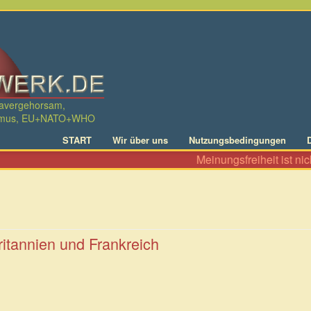
davergehorsam,
ralismus, EU+NATO+WHO
START
Wir über uns
Nutzungsbedingungen
Meinungsfreiheit ist nicht nur
itannien und Frankreich