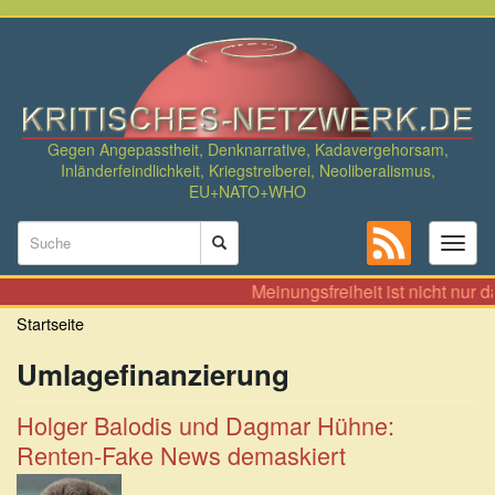
Direkt
zum
Inhalt
Gegen Angepasstheit, Denknarrative, Kadavergehorsam,
Inländerfeindlichkeit, Kriegstreiberei, Neoliberalismus,
EU+NATO+WHO
Suchformular
Toggl
naviga
Suche
Meinungsfreiheit ist nicht nur 
Startseite
Umlagefinanzierung
Holger Balodis und Dagmar Hühne:
Renten-Fake News demaskiert