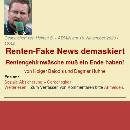
Gespeichert von
Helmut S. - ADMIN
am 15. November 2020 -
10:42
Renten-Fake News demaskiert
Rentengehirnwäsche muß ein Ende haben!
von Holger Balodis und Dagmar Hühne
Forum:
Soziale Absicherung + Gerechtigkeit
Weiterlesen
über
Zum Verfassen von Kommentaren bitte
Anmelden
.
Holger
Balodis
und
Dagmar
Hühne:
Renten-
Fake
News