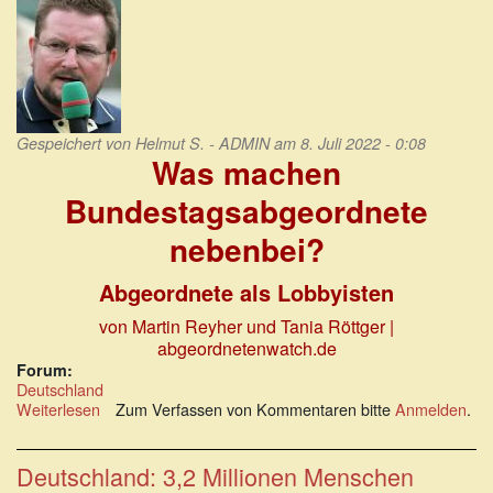
Gespeichert von
Helmut S. - ADMIN
am 8. Juli 2022 - 0:08
Was machen
Bundestagsabgeordnete
nebenbei?
Abgeordnete als Lobbyisten
von Martin Reyher und Tania Röttger
|
abgeordnetenwatch.de
Forum:
Deutschland
Weiterlesen
über
Zum Verfassen von Kommentaren bitte
Anmelden
.
Was
machen
Bundestagsabgeordnete
Deutschland: 3,2 Millionen Menschen
nebenbei?