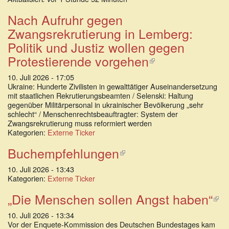
extern)
Nach Aufruhr gegen
Zwangsrekrutierung in Lemberg:
Politik und Justiz wollen gegen
Protestierende vorgehen
(Link
ist
10. Juli 2026 - 17:05
extern)
Ukraine: Hunderte Zivilisten in gewalttätiger Auseinandersetzung
mit staatlichen Rekrutierungsbeamten / Selenski: Haltung
gegenüber Militärpersonal in ukrainischer Bevölkerung „sehr
schlecht“ / Menschenrechtsbeauftragter: System der
Zwangsrekrutierung muss reformiert werden
Kategorien:
Externe Ticker
Buchempfehlungen
(Link
ist
10. Juli 2026 - 13:43
extern)
Kategorien:
Externe Ticker
„Die Menschen sollen Angst haben“
(L
ist
10. Juli 2026 - 13:34
ex
Vor der Enquete-Kommission des Deutschen Bundestages kam