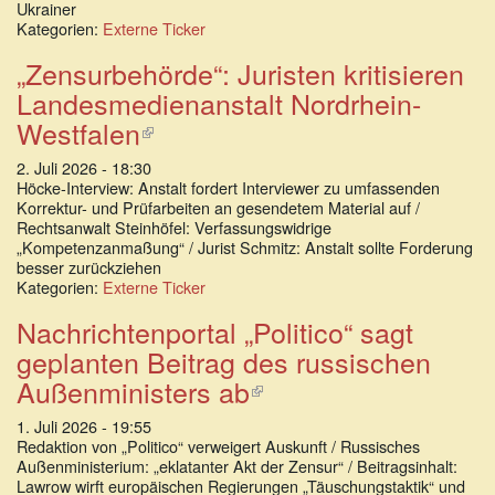
Ukrainer
Kategorien:
Externe Ticker
„Zensurbehörde“: Juristen kritisieren
Landesmedienanstalt Nordrhein-
Westfalen
(Link
ist
2. Juli 2026 - 18:30
extern)
Höcke-Interview: Anstalt fordert Interviewer zu umfassenden
Korrektur- und Prüfarbeiten an gesendetem Material auf /
Rechtsanwalt Steinhöfel: Verfassungswidrige
„Kompetenzanmaßung“ / Jurist Schmitz: Anstalt sollte Forderung
besser zurückziehen
Kategorien:
Externe Ticker
Nachrichtenportal „Politico“ sagt
geplanten Beitrag des russischen
Außenministers ab
(Link
ist
1. Juli 2026 - 19:55
extern)
Redaktion von „Politico“ verweigert Auskunft / Russisches
Außenministerium: „eklatanter Akt der Zensur“ / Beitragsinhalt:
Lawrow wirft europäischen Regierungen „Täuschungstaktik“ und