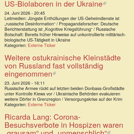
US-Biolaboren in der Ukraine
(Link
ist
24. Juni 2026 - 20:45
extern)
Leitmedien: Jüngste Enthüllungen der US-Geheimdienste ist
„russische Desinformation“ / Propagandaforscher: Deutsche
Berichterstattung ist „Kognitive Kriegsführung“ / Russische
Botschaft: Bereits früher Hinweise auf unkontrollierte militärisch-
biologische US-Tätigkeit in Ukraine
Kategorien:
Externe Ticker
Weitere ostukrainische Kleinstädte
von Russland fast vollständig
eingenommen
(Link
ist
23. Juni 2026 - 16:11
extern)
Russische Armee rückt auf letzten beiden Donbass-Großstädte
unter Kontrolle Kiews vor / Ukrainische Behörden evakuieren
weitere Dörfer in Grenzregion / Versorgungskrise auf der Krim
Kategorien:
Externe Ticker
Ricarda Lang: Corona-
Besuchsverbote in Hospizen waren
„grausam“ und „unmenschlich“
(Link