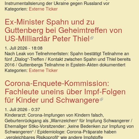
Instrumentalisierung der Ukraine gegen Russland vor
Kategorien:
Externe Ticker
Ex-Minister Spahn und zu
Guttenberg bei Geheimtreffen von
US-Milliardär Peter Thiel
(Link
ist
1. Juli 2026 - 18:08
extern)
Nach Leak von Teilnehmerlisten: Spahn bestätigt Teilnahme an
fünf „Dialog“-Treffen / Kontakt zwischen Spahn und Thiel bereits
2016 / Guttenbergs Teilnahme in Epstein-Akten dokumentiert
Kategorien:
Externe Ticker
Corona-Enquete-Kommission:
Fachleute uneins über Impf-Folgen
für Kinder und Schwangere
(Link
ist
1. Juli 2026 - 0:37
extern)
Kinderarzt: Corona-Impfungen von Kindern falsch,
Geburtenrückgang als „Warnzeichen“ für Impfung Schwangerer /
Ehemaliger Stiko-Vorsitzender: „keine Bedenken zur Impfung von
Schwangeren“ / Epidemiologe: Corona-Präparate haben
„vergleichbares Risikoprofil“ wie andere Impfstoffe