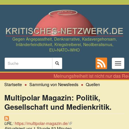
Direkt
zum
Inhalt
Gegen Angepasstheit, Denknarrative, Kadavergehorsam,
Inländerfeindlichkeit, Kriegstreiberei, Neoliberalismus,
EU+NATO+WHO
Suchformular
Toggl
naviga
Suche
Meinungsfreiheit ist nicht nur das Rech
Startseite
Sammlung von Newsfeeds
Quellen
Multipolar Magazin: Politik,
Gesellschaft und Medienkritik.
https://multipolar-magazin.de/
(Link
URL:
vor 1 Stunde 52 Minuten
ist
Aktualisiert: