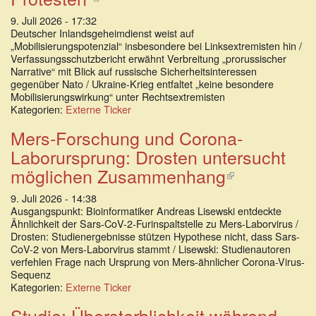
ist
9. Juli 2026 - 17:32
extern)
Deutscher Inlandsgeheimdienst weist auf
„Mobilisierungspotenzial“ insbesondere bei Linksextremisten hin /
Verfassungsschutzbericht erwähnt Verbreitung „prorussischer
Narrative“ mit Blick auf russische Sicherheitsinteressen
gegenüber Nato / Ukraine-Krieg entfaltet „keine besondere
Mobilisierungswirkung“ unter Rechtsextremisten
Kategorien:
Externe Ticker
Mers-Forschung und Corona-
Laborursprung: Drosten untersucht
möglichen Zusammenhang
(Link
ist
9. Juli 2026 - 14:38
extern)
Ausgangspunkt: Bioinformatiker Andreas Lisewski entdeckte
Ähnlichkeit der Sars-CoV-2-Furinspaltstelle zu Mers-Laborvirus /
Drosten: Studienergebnisse stützen Hypothese nicht, dass Sars-
CoV-2 von Mers-Laborvirus stammt / Lisewski: Studienautoren
verfehlen Frage nach Ursprung von Mers-ähnlicher Corona-Virus-
Sequenz
Kategorien:
Externe Ticker
Studie: Übersterblichkeit während