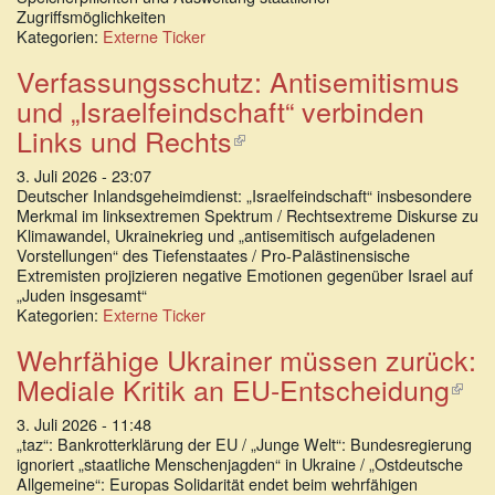
Zugriffsmöglichkeiten
Kategorien:
Externe Ticker
Verfassungsschutz: Antisemitismus
und „Israelfeindschaft“ verbinden
Links und Rechts
(Link
ist
3. Juli 2026 - 23:07
extern)
Deutscher Inlandsgeheimdienst: „Israelfeindschaft“ insbesondere
Merkmal im linksextremen Spektrum / Rechtsextreme Diskurse zu
Klimawandel, Ukrainekrieg und „antisemitisch aufgeladenen
Vorstellungen“ des Tiefenstaates / Pro-Palästinensische
Extremisten projizieren negative Emotionen gegenüber Israel auf
„Juden insgesamt“
Kategorien:
Externe Ticker
Wehrfähige Ukrainer müssen zurück:
Mediale Kritik an EU-Entscheidung
(Li
ist
3. Juli 2026 - 11:48
ext
„taz“: Bankrotterklärung der EU / „Junge Welt“: Bundesregierung
ignoriert „staatliche Menschenjagden“ in Ukraine / „Ostdeutsche
Allgemeine“: Europas Solidarität endet beim wehrfähigen