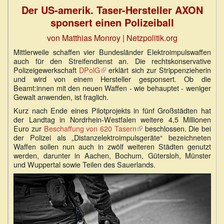
Der US-amerik. Taser-Hersteller AXON
sponsert einen Polizeiball
von Matthias Monroy
| Netzpolitik.org
Mittlerweile schaffen vier Bundesländer Elektroimpulswaffen
auch für den Streifendienst an. Die rechtskonservative
Polizeigewerkschaft
DPolG
(Link
erklärt sich zur Strippenzieherin
und wird von einem Hersteller gesponsert. Ob die
ist
Beamt:innen mit den neuen Waffen - wie behauptet - weniger
extern)
Gewalt anwenden, ist fraglich.
Kurz nach Ende eines Pilotprojekts in fünf Großstädten hat
der Landtag in Nordrhein-Westfalen weitere 4,5 Millionen
Euro zur
Beschaffung von 620 Tasern
(Link
beschlossen. Die bei
der Polizei als „Distanzelektroimpulsgeräte“ bezeichneten
ist
Waffen sollen nun auch in zwölf weiteren Städten genutzt
extern)
werden, darunter in Aachen, Bochum, Gütersloh, Münster
und Wuppertal sowie Teilen des Sauerlands.