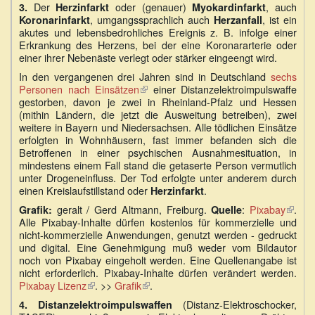
Der
oder (genauer)
, auch
3.
Herzinfarkt
Myokardinfarkt
, umgangssprachlich auch
, ist ein
Koronarinfarkt
Herzanfall
akutes und lebensbedrohliches Ereignis z. B. infolge einer
Erkrankung des Herzens, bei der eine Koronararterie oder
einer ihrer Nebenäste verlegt oder stärker eingeengt wird.
In den vergangenen drei Jahren sind in Deutschland
sechs
Personen nach Einsätzen
(Link
einer Distanzelektroimpulswaffe
gestorben, davon je zwei in Rheinland-Pfalz und Hessen
ist
(mithin Ländern, die jetzt die Ausweitung betreiben), zwei
extern)
weitere in Bayern und Niedersachsen. Alle tödlichen Einsätze
erfolgten in Wohnhäusern, fast immer befanden sich die
Betroffenen in einer psychischen Ausnahmesituation, in
mindestens einem Fall stand die getaserte Person vermutlich
unter Drogeneinfluss. Der Tod erfolgte unter anderem durch
einen Kreislaufstillstand oder
.
Herzinfarkt
geralt / Gerd Altmann, Freiburg.
:
Pixabay
(Link
.
Grafik:
Quelle
Alle Pixabay-Inhalte dürfen kostenlos für kommerzielle und
ist
nicht-kommerzielle Anwendungen, genutzt werden - gedruckt
extern
und digital. Eine Genehmigung muß weder vom Bildautor
noch von Pixabay eingeholt werden. Eine Quellenangabe ist
nicht erforderlich. Pixabay-Inhalte dürfen verändert werden.
Pixabay Lizenz
(Link
. >>
Grafik
(Link
.
ist
ist
(Distanz-Elektroschocker,
4. Distanzelektroimpulswaffen
extern)
extern)