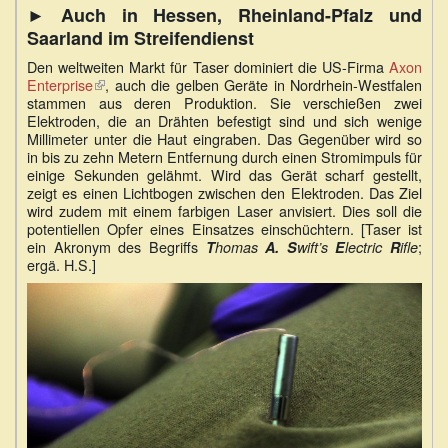
► Auch in Hessen, Rheinland-Pfalz und
Saarland im Streifendienst
Den weltweiten Markt für Taser dominiert die US-Firma
Axon
Enterprise
(Link
, auch die gelben Geräte in Nordrhein-Westfalen
stammen aus deren Produktion. Sie verschießen zwei
ist
Elektroden, die an Drähten befestigt sind und sich wenige
extern)
Millimeter unter die Haut eingraben. Das Gegenüber wird so
in bis zu zehn Metern Entfernung durch einen Stromimpuls für
einige Sekunden gelähmt. Wird das Gerät scharf gestellt,
zeigt es einen Lichtbogen zwischen den Elektroden. Das Ziel
wird zudem mit einem farbigen Laser anvisiert. Dies soll die
potentiellen Opfer eines Einsatzes einschüchtern. [Taser ist
ein Akronym des Begriffs
;
T
homas
A.
S
wift’s
E
lectric
R
ifle
ergä. H.S.]