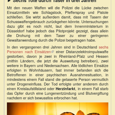
► Sechs Tote durch Taser in drei Jahren
extern)
Mit den neuen Waffen will die Polizei die Lücke zwischen
Einsatzmitteln wie Schlagstock, Pfefferspray und Pistole
schließen. Sie wirbt außerdem damit, dass mit Tasern der
Schusswaffengebrauch zurückgehen könnte. Untersuchungen
dazu gibt es noch nicht, laut dem Innenministerium in
Düsseldorf habe jedoch das Pilotprojekt gezeigt, dass allein
die Drohung mit dem Taser zu einer geringeren
Gewaltanwendung durch die Polizei beigetragen habe.
In den vergangenen drei Jahren sind in Deutschland
sechs
Personen nach Einsätzen
(Link
einer Distanzelektroimpulswaffe
gestorben, davon je zwei in Rheinland-Pfalz und Hessen
ist
(mithin Ländern, die jetzt die Ausweitung betreiben), zwei
extern)
weitere in Bayern und Niedersachsen. Alle tödlichen Einsätze
erfolgten in Wohnhäusern, fast immer befanden sich die
Betroffenen in einer psychischen Ausnahmesituation, in
mindestens einem Fall stand die getaserte Person vermutlich
unter Drogeneinfluss. Der Tod erfolgte unter anderem durch
einen Kreislaufstillstand oder
, in einem Fall starb
Herzinfarkt
das Opfer durch eine Lungenentzündung und Blutvergiftung
nachdem er sich bewusstlos erbrochen hat.