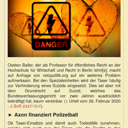
Oesten Baller, der als Professor für öffentliches Recht an der
Hochschule für Wirtschaft und Recht in Berlin lehrt[e], macht
auf Anfrage von netzpolitik.org auf ein weiteres Problem
aufmerksam. Bei den Spezialeinheiten wird der Taser häufig
zur Verhinderung eines Suizids eingesetzt. Dies sei aber mit
dem Grundrecht auf Suizid, welches das
Bundesverfassungsgericht vor zwei Jahren ausdrücklich
bekräftigt hat, kaum vereinbar. (> Urteil vom 26. Februar 2020
-
2 BvR 2347/15
(Link
).
ist
► Axon finanziert Polizeiball
extern)
Ob Taser-Einsätze und damit auch Todesfälle zunehmen,
ergebe sich auch aus der Frage, wie die Geräte in den