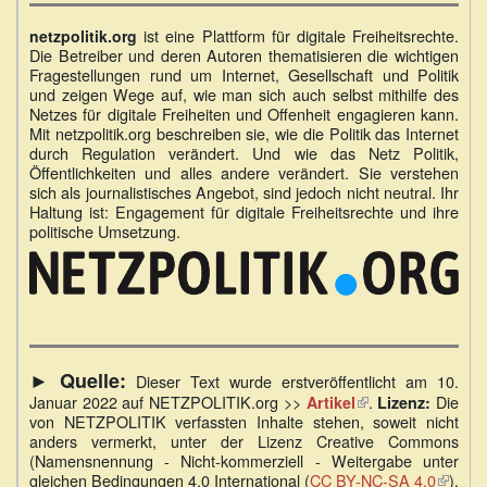
ist eine Plattform für digitale Freiheitsrechte.
netzpolitik.org
Die Betreiber und deren Autoren thematisieren die wichtigen
Fragestellungen rund um Internet, Gesellschaft und Politik
und zeigen Wege auf, wie man sich auch selbst mithilfe des
Netzes für digitale Freiheiten und Offenheit engagieren kann.
Mit netzpolitik.org beschreiben sie, wie die Politik das Internet
durch Regulation verändert. Und wie das Netz Politik,
Öffentlichkeiten und alles andere verändert. Sie verstehen
sich als journalistisches Angebot, sind jedoch nicht neutral. Ihr
Haltung ist: Engagement für digitale Freiheitsrechte und ihre
politische Umsetzung.
► Quelle:
Dieser Text wurde erstveröffentlicht am 10.
Januar 2022 auf NETZPOLITIK.org >>
(Link
.
Die
Artikel
Lizenz:
von NETZPOLITIK verfassten Inhalte stehen, soweit nicht
ist
anders vermerkt, unter der Lizenz Creative Commons
extern)
(Namensnennung - Nicht-kommerziell - Weitergabe unter
gleichen Bedingungen 4.0 International (
CC BY-NC-SA 4.0
(Link
).