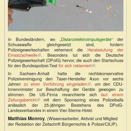
In Bundesländern, wo „
Distanzelektroimpulsgeräte
“ der
Schusswaffe gleichgesetzt sind, fordern
Polizeigewerkschaften vehement die
Herabstufung der
Einsatzschwelle
(Link
. Besonders tut sich die Deutsche
Polizeigewerkschaft (DPolG) hervor, die auch den Startschuss
ist
für den Bundespolizei-Test
extern)
für sich reklamiert
(Link
.
ist
In Sachsen-Anhalt hatte die rechtskonservative
extern)
Polizeivereinigung den Taser-Hersteller Axon vor sechs
Jahren
zu einer Vorführung eingeladen
(Link
, um den CDU-
Innenminister zur Beschaffung der Geräte gewogen zu
ist
stimmen. Die US-Firma revanchierte sich
extern)
laut einem
Zeitungsbericht
(Link
mit dem Sponsoring eines Polizeiballs
anlässlich der 25-jährigen Bestehens des DPolG-
ist
Landesverbandes in einem Vier-Sterne-Hotel.
extern)
Matthias Monroy
, (Wissensarbeiter, Aktivist und Mitglied
der Redaktion der Zeitschrift Bürgerrechte & Polizei/CILIP).