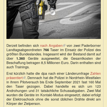
Derzeit befinden sich
nach Angaben
(Link
von zwei Paderborner
Landtagsabgeordneten
Taser im Einsatz der Polizei des
ist
766
größten Bundeslandes. Insgesamt wird der Bestand damit auf
extern)
über
Geräte ausgeweitet, die Gesamtkosten der
1.360
Beschaffung betragen 8,5 Millionen Euro. Darin enthalten sind
auch Trainings.
Erst kürzlich hatte die dpa nach einer Länderumfrage
Zahlen
präsentiert
(Link
. Demnach hat die Polizei in Nordrhein-Westfalen
in ihrem Pilotversuch bis Ende September 2021 fast 160 Mal
ist
den Taser gezogen. Dabei handelte es sich um 123
extern)
Androhungen und 31 tatsächliche Schussabgaben. Zwei Mal
wurden die Geräte im Kontakt-Modus eingesetzt, dabei erfolgt
der Elektroschock ohne die sonst üblichen Drähte direkt am
Körper der Zielperson.