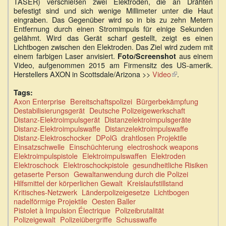
TASER) verschießen zwei Elektroden, die an Drähten
befestigt sind und sich wenige Millimeter unter die Haut
eingraben. Das Gegenüber wird so in bis zu zehn Metern
Entfernung durch einen Stromimpuls für einige Sekunden
gelähmt. Wird das Gerät scharf gestellt, zeigt es einen
Lichtbogen zwischen den Elektroden. Das Ziel wird zudem mit
einem farbigen Laser anvisiert.
aus einem
Foto/Screenshot
Video, aufgenommen 2015 am Firmensitz des US-amerik.
Herstellers AXON in Scottsdale/Arizona >>
Video
(Link
.
ist
extern)
Tags:
Axon Enterprise
Bereitschaftspolizei
Bürgerbekämpfung
Destabilisierungsgerät
Deutsche Polizeigewerkschaft
Distanz-Elektroimpulsgerät
Distanzelektroimpulsgeräte
Distanz-Elektroimpulswaffe
Distanzelektroimpulswaffe
Distanz-Elektroschocker
DPolG
drahtlosen Projektile
Einsatzschwelle
Einschüchterung
electroshock weapons
Elektroimpulspistole
Elektroimpulswaffen
Elektroden
Elektroschock
Elektroschockpistole
gesundheitliche Risiken
getaserte Person
Gewaltanwendung durch die Polizei
Hilfsmittel der körperlichen Gewalt
Kreislaufstillstand
Kritisches-Netzwerk
Länderpolizeigesetze
Lichtbogen
nadelförmige Projektile
Oesten Baller
Pistolet à Impulsion Électrique
Polizeibrutalität
Polizeigewalt
Polizeiübergriffe
Schusswaffe