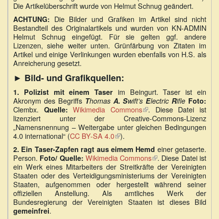
Die Artikelüberschrift wurde von Helmut Schnug geändert.
ist
extern)
Die Bilder und Grafiken im Artikel sind nicht
ACHTUNG:
Bestandteil des Originalartikels und wurden von KN-ADMIN
Helmut Schnug eingefügt. Für sie gelten ggf. andere
Lizenzen, siehe weiter unten. Grünfärbung von Zitaten im
Artikel und einige Verlinkungen wurden ebenfalls von H.S. als
Anreicherung gesetzt.
► Bild- und Grafikquellen:
im Beingurt. Taser ist ein
1. Polizist mit einem Taser
Akronym des Begriffs
T
homas
A.
S
wift’s
E
lectric
R
ifle
Foto:
Clembx.
Wikimedia Commons
(Link
. Diese Datei ist
Quelle:
lizenziert unter der Creative-Commons-Lizenz
ist
„Namensnennung – Weitergabe unter gleichen Bedingungen
extern)
4.0 international“ (
CC BY-SA 4.0
(Link
).
ist
einer getaserte.
2. Ein Taser-Zapfen ragt aus eimem Hemd
extern)
Person.
Wikimedia Commons
(Link
. Diese Datei ist
Foto/ Quelle:
ein Werk eines Mitarbeiters der Streitkräfte der Vereinigten
ist
Staaten oder des Verteidigungsministeriums der Vereinigten
extern)
Staaten, aufgenommen oder hergestellt während seiner
offiziellen Anstellung. Als amtliches Werk der
Bundesregierung der Vereinigten Staaten ist dieses Bild
.
gemeinfrei