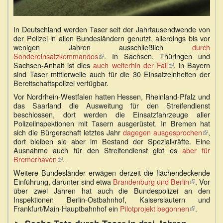
In Deutschland werden Taser seit der Jahrtausendwende von
der Polizei in allen Bundesländern genutzt, allerdings bis vor
wenigen Jahren ausschließlich
durch
Sondereinsatzkommandos
(Link
. In Sachsen, Thüringen und
Sachsen-Anhalt ist dies
auch weiterhin der Fall
ist
(Link
, in Bayern
sind Taser mittlerweile auch für die 30 Einsatzeinheiten der
extern)
ist
Bereitschaftspolizei verfügbar.
extern)
Vor Nordrhein-Westfalen hatten Hessen, Rheinland-Pfalz und
das Saarland die Ausweitung für den Streifendienst
beschlossen, dort werden die Einsatzfahrzeuge aller
Polizeiinspektionen mit Tasern ausgerüstet. In Bremen hat
sich die Bürgerschaft letztes Jahr
dagegen ausgesprochen
(Link
,
dort bleiben sie aber im Bestand der Spezialkräfte. Eine
ist
Ausnahme auch für den Streifendienst gibt es
aber für
extern
Bremerhaven
(Link
.
ist
Weitere Bundesländer erwägen derzeit die flächendeckende
extern)
Einführung, darunter sind etwa
Brandenburg und Berlin
(Link
. Vor
über zwei Jahren hat auch die Bundespolizei an den
ist
Inspektionen Berlin-Ostbahnhof, Kaiserslautern und
extern)
Frankfurt/Main-Hauptbahnhof ein
Pilotprojekt begonnen
(Link
.
ist