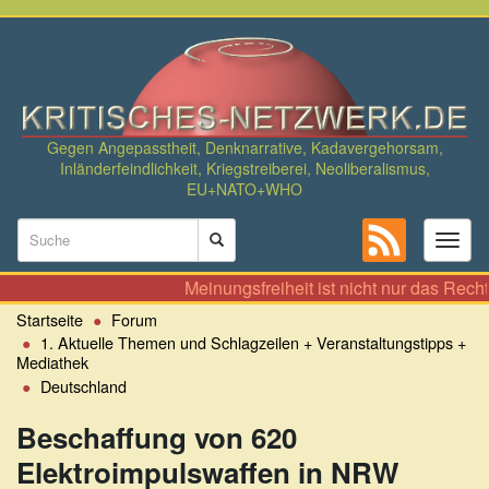
Direkt
zum
Inhalt
Gegen Angepasstheit, Denknarrative, Kadavergehorsam,
Inländerfeindlichkeit, Kriegstreiberei, Neoliberalismus,
EU+NATO+WHO
Suchformular
Toggl
naviga
Suche
Meinungsfreiheit ist nicht nur das Recht, zu
Startseite
Forum
1. Aktuelle Themen und Schlagzeilen + Veranstaltungstipps +
Mediathek
Deutschland
Beschaffung von 620
Elektroimpulswaffen in NRW