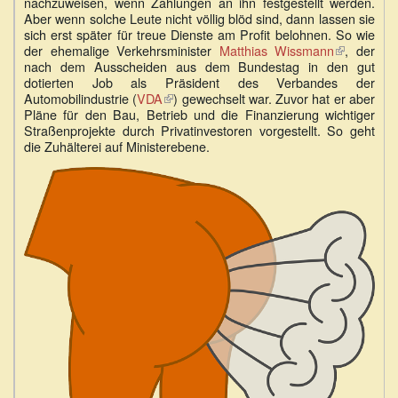
nachzuweisen, wenn Zahlungen an ihn festgestellt werden.
Aber wenn solche Leute nicht völlig blöd sind, dann lassen sie
sich erst später für treue Dienste am Profit belohnen. So wie
der ehemalige Verkehrsminister
Matthias Wissmann
(Link
, der
nach dem Ausscheiden aus dem Bundestag in den gut
ist
dotierten Job als Präsident des Verbandes der
extern)
Automobilindustrie (
VDA
(Link
) gewechselt war. Zuvor hat er aber
Pläne für den Bau, Betrieb und die Finanzierung wichtiger
ist
Straßenprojekte durch Privatinvestoren vorgestellt. So geht
extern)
die Zuhälterei auf Ministerebene.