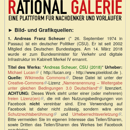
►
Bild- und Grafikquellen:
(* 26. September 1974 in
1.
Andreas Franz Scheuer
Passau) ist ein deutscher Politiker (CSU). Er ist seit 2002
Mitglied des Deutschen Bundestages. Am 14. März 2018
wurde er zum Bundesminister für Verkehr und digitale
Infrastruktur im Kabinett Merkel IV ernannt.
"
Andreas Scheuer, CSU (2018)
"
Titel des Werks:
Urheber:
Michael Lucan
(Link
( http://lucan.org - http://www.pixeldost.de ).
Wikimedia Commons
ist
(Link
. Diese Datei ist unter der
Quelle:
Creative-Commons
extern)
(Link
-Lizenz
„Namensnennung – Weitergabe
ist
unter gleichen Bedingungen 3.0 Deutschland“
ist
extern)
(Link
lizenziert.
Dieses Werk steht unter einer (oder mehreren)
extern)
ist
ACHTUNG:
freien Lizenz(en)
(Link
, die mit den Nutzungsbedingungen von
extern)
Facebook
vereinbar sind. Eine Verwendung auf
ist
nicht
Facebook ist daher nicht zulässig, sondern wäre eine
extern)
Schutzrechtsberühmung
(Link
und
Urheberrechtsverletzung
(Link
.
Bitte vermeiden Sie im eigenen Interesse das Teilen/Sharen,
ist
ist
sowie Dritten das Teilen/Sharen des Werkes bei Facebook
extern)
extern
anzubieten.