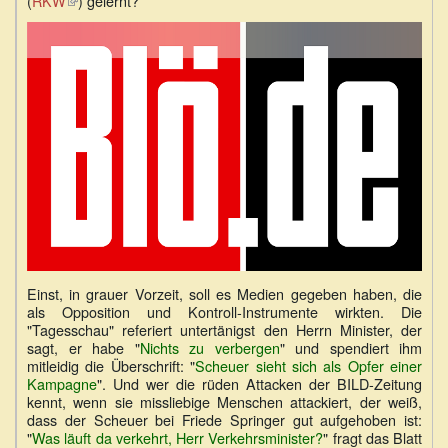
(
RKW
(Link
) gelernt?
ist
extern)
Einst, in grauer Vorzeit, soll es Medien gegeben haben, die
als Opposition und Kontroll-Instrumente wirkten. Die
"Tagesschau" referiert untertänigst den Herrn Minister, der
sagt, er habe "
Nichts zu verbergen
" und spendiert ihm
mitleidig die Überschrift: "
Scheuer sieht sich als Opfer einer
Kampagne
". Und wer die rüden Attacken der BILD-Zeitung
kennt, wenn sie missliebige Menschen attackiert, der weiß,
dass der Scheuer bei Friede Springer gut aufgehoben ist:
"
Was läuft da verkehrt, Herr Verkehrsminister?
" fragt das Blatt