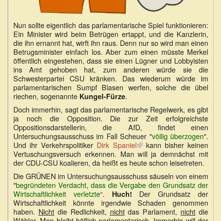
Nun sollte eigentlich das parlamentarische Spiel funktionieren:
Ein Minister wird beim Betrügen ertappt, und die Kanzlerin,
die ihn ernannt hat, wirft ihn raus. Denn nur so wird man einen
Betrugsminister einfach los. Aber zum einen müsste Merkel
öffentlich eingestehen, dass sie einen Lügner und Lobbyisten
ins Amt gehoben hat, zum anderen würde sie die
Schwesterpartei CSU kränken. Das wiederum würde im
parlamentarischen Sumpf Blasen werfen, solche die übel
riechen, sogenannte
.
Kungel-Fürze
Doch immerhin, sagt das parlamentarische Regelwerk, es gibt
ja noch die Opposition. Die zur Zeit erfolgreichste
Oppositionsdarstellerin, die AfD, findet einen
Untersuchungsausschuss im Fall Scheuer "
völlig überzogen
".
Und ihr Verkehrspolitiker
Dirk Spaniel
(Link
kann bisher keinen
Vertuschungsversuch erkennen. Man will ja demnächst mit
ist
der CDU-CSU koalieren, da heißt es heute schon leisetreten.
extern)
Die GRÜNEN im Untersuchungsausschuss säuseln von einem
"
begründeten Verdacht, dass die Vergabe den Grundsatz der
Wirtschaftlichkeit verletzte
“.
Der Grundsatz der
Huch!
Wirtschaftlichkeit könnte irgendwie Schaden genommen
haben.
Nicht
die Redlichkeit,
nicht
das Parlament,
nicht
die
Wähler. Man bleibt höflich-parlamentarisch. Immerhin will der