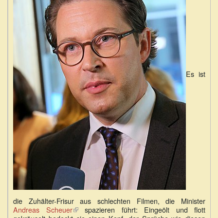
Es ist
die Zuhälter-Frisur aus schlechten Filmen, die Minister
Andreas Scheuer
(Link
spazieren führt: Eingeölt und flott