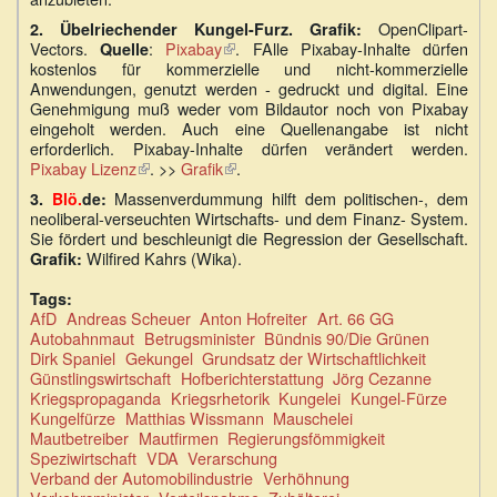
OpenClipart-
2. Übelriechender
Kungel-Furz.
Grafik:
Vectors.
:
Pixabay
(Link
. FAlle Pixabay-Inhalte dürfen
Quelle
kostenlos für kommerzielle und nicht-kommerzielle
ist
Anwendungen, genutzt werden - gedruckt und digital. Eine
extern)
Genehmigung muß weder vom Bildautor noch von Pixabay
eingeholt werden. Auch eine Quellenangabe ist nicht
erforderlich. Pixabay-Inhalte dürfen verändert werden.
Pixabay Lizenz
(Link
. >>
Grafik
(Link
.
ist
ist
Massenverdummung hilft dem politischen-, dem
3.
Blö.
de
:
extern)
extern)
neoliberal-verseuchten Wirtschafts- und dem Finanz- System.
Sie fördert und beschleunigt die Regression der Gesellschaft.
Wilfired Kahrs (Wika).
Grafik:
Tags:
AfD
Andreas Scheuer
Anton Hofreiter
Art. 66 GG
Autobahnmaut
Betrugsminister
Bündnis 90/Die Grünen
Dirk Spaniel
Gekungel
Grundsatz der Wirtschaftlichkeit
Günstlingswirtschaft
Hofberichterstattung
Jörg Cezanne
Kriegspropaganda
Kriegsrhetorik
Kungelei
Kungel-Fürze
Kungelfürze
Matthias Wissmann
Mauschelei
Mautbetreiber
Mautfirmen
Regierungsfömmigkeit
Speziwirtschaft
VDA
Verarschung
Verband der Automobilindustrie
Verhöhnung