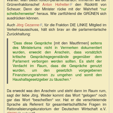
Grünenfraktionschef
Anton Hofreiter
(Link
den Rücktritt von
Scheuer. Denn der Minister rücke mit der Wahrheit "
ist
nur
scheibchenweise
" heraus. Wie zartfühlend die GRÜNEN sich
extern)
ausdrücken können.
Auch
Jörg Cezanne
(Link
, für die Fraktion DIE LINKE Mitglied im
Verkehrsausschuss, hält sich brav an die parlamentarische
ist
Zurückhaltung:
extern)
"
Dass diese Gespräche
[mit den Mautfirmen]
seitens
des Ministeriums nicht in Vermerken dokumentiert
wurden, erweckt den Anschein, dass vorsätzlich
kritische Gesprächsgegenstände gegenüber dem
Parlament verborgen werden sollten. Es steht der
Verdacht im Raum, dass die Gespräche genutzt
wurden, um den gesetzlich vorgegebenen
Finanzierungsrahmen zu umgehen und somit den
Haushaltsgesetzgeber zu täuschen.
“
Da erweckt was den Anschein und steht dann im Raum rum,
sagt der liebe Jörg. Weder kommt das Wort "gelogen" noch
gar das Wort "bescheißen" vor. Hat er die verschleiernde
Sprache als Referent für gesamtwirtschaftliche Fragen im
Rationalisierungskuratorium der Deutschen Wirtschaft e.V.