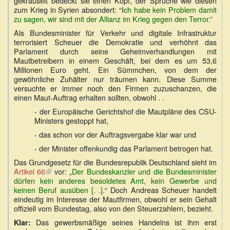
gekräuselt bedeckt sie einen Kopf, der Sprüche wie diesen
ist
zum Krieg in Syrien absondert: “I
extern)
ch habe kein Problem damit
zu sagen, wir sind mit der Allianz im Krieg gegen den Terror.
”
Als Bundesminister für Verkehr und digitale Infrastruktur
terrorisiert Scheuer die Demokratie und verhöhnt das
Parlament durch seine Geheimverhandlungen mit
Mautbetreibern in einem Geschäft, bei dem es um 53,6
Millionen Euro geht. Ein Sümmchen, von dem der
gewöhnliche Zuhälter nur träumen kann. Diese Summe
versuchte er immer noch den Firmen zuzuschanzen, die
einen Maut-Auftrag erhalten sollten, obwohl . .
- der Europäische Gerichtshof die Mautpläne des CSU-
Ministers gestoppt hat,
- das schon vor der Auftragsvergabe klar war und
- der Minister offenkundig das Parlament betrogen hat.
Das Grundgesetz für die Bundesrepublik Deutschland sieht im
Artikel 66
(Link
vor: „
Der Bundeskanzler und die Bundesminister
dürfen kein anderes besoldetes Amt, kein Gewerbe und
ist
keinen Beruf ausüben [. .].
extern)
“ Doch Andreas Scheuer handelt
eindeutig im Interesse der Mautfirmen, obwohl er sein Gehalt
offiziell vom Bundestag, also von den Steuerzahlern, bezieht.
Das gewerbsmäßige seines Handelns ist ihm erst
Klar: