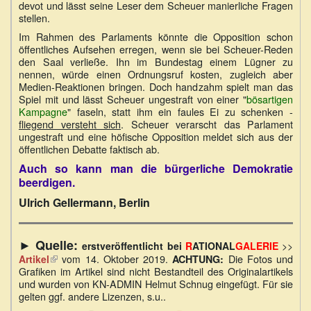
devot und lässt seine Leser dem Scheuer manierliche Fragen
stellen.
Im Rahmen des Parlaments könnte die Opposition schon
öffentliches Aufsehen erregen, wenn sie bei Scheuer-Reden
den Saal verließe. Ihn im Bundestag einem Lügner zu
nennen, würde einen Ordnungsruf kosten, zugleich aber
Medien-Reaktionen bringen. Doch handzahm spielt man das
Spiel mit und lässt Scheuer ungestraft von einer "
bösartigen
Kampagne
" faseln, statt ihm ein faules Ei zu schenken -
fliegend versteht sich
. Scheuer verarscht das Parlament
ungestraft und eine höfische Opposition meldet sich aus der
öffentlichen Debatte faktisch ab.
Auch so kann man die bürgerliche Demokratie
beerdigen.
Ulrich Gellermann, Berlin
►
Quelle:
erstveröffentlicht bei
R
ATIONAL
GALERIE
>>
(Link
14. Oktober 2019
Die Fotos und
Artikel
vom
.
ACHTUNG:
ist
Grafiken im Artikel sind nicht Bestandteil des Originalartikels
extern)
und wurden von KN-ADMIN Helmut Schnug eingefügt. Für sie
gelten ggf. andere Lizenzen, s.u..