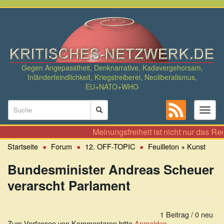
Direkt
zum
Inhalt
Gegen Angepasstheit, Denknarrative, Kadavergehorsam,
Inländerfeindlichkeit, Kriegstreiberei, Neoliberalismus,
EU+NATO+WHO
Suchformular
Toggl
naviga
Suche
Meinungsfreiheit ist nicht nur das Recht
Startseite
Forum
12. OFF-TOPIC
Feuilleton + Kunst
Bundesminister Andreas Scheuer
verarscht Parlament
1 Beitrag / 0 neu
Zum Verfassen von Kommentaren bitte
Anmelden
.