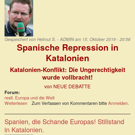
Gespeichert von
Helmut S. - ADMIN
am 15. Oktober 2019 - 20:56
Spanische Repression in
Katalonien
Katalonien-Konflikt: Die Ungerechtigkeit
wurde vollbracht!
von NEUE DEBATTE
Forum:
restl. Europa und die Welt
Weiterlesen
über
Zum Verfassen von Kommentaren bitte
Anmelden
.
Katalonien-
Konflikt:
Die
Spanien, die Schande Europas! Stillstand
Ungerechtigkeit
in Katalonien.
wurde