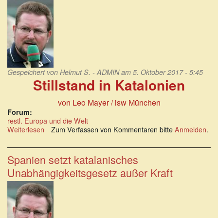
vollbracht!
Gespeichert von
Helmut S. - ADMIN
am 5. Oktober 2017 - 5:45
Stillstand in Katalonien
von Leo Mayer
/ isw München
Forum:
restl. Europa und die Welt
Weiterlesen
über
Zum Verfassen von Kommentaren bitte
Anmelden
.
Spanien,
die
Schande
Spanien setzt katalanisches
Europas!
Unabhängigkeitsgesetz außer Kraft
Stillstand
in
Katalonien.