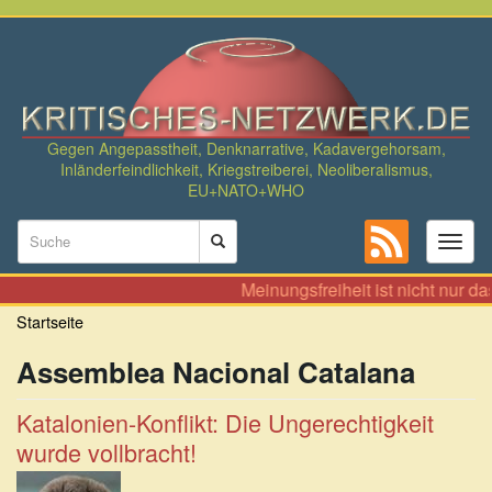
Direkt
zum
Inhalt
Gegen Angepasstheit, Denknarrative, Kadavergehorsam,
Inländerfeindlichkeit, Kriegstreiberei, Neoliberalismus,
EU+NATO+WHO
Suchformular
Toggl
naviga
Suche
Meinungsfreiheit ist nicht nur da
Startseite
Assemblea Nacional Catalana
Katalonien-Konflikt: Die Ungerechtigkeit
wurde vollbracht!