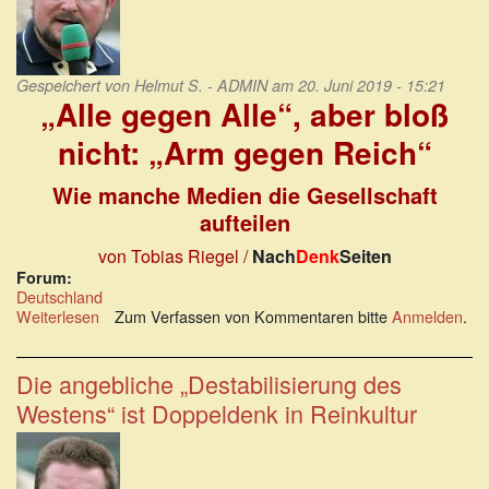
Gespeichert von
Helmut S. - ADMIN
am 20. Juni 2019 - 15:21
„Alle gegen Alle“, aber bloß
nicht:
„Arm gegen Reich“
Wie manche Medien die Gesellschaft
aufteilen
von Tobias Riegel /
Nach
Denk
Seiten
Forum:
Deutschland
Weiterlesen
über
Zum Verfassen von Kommentaren bitte
Anmelden
.
„Alle
gegen
Alle“,
Die angebliche „Destabilisierung des
aber
Westens“ ist Doppeldenk in Reinkultur
bloß
nicht:
„Arm
gegen