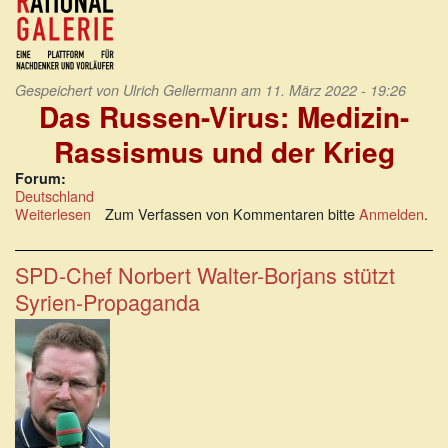
Gespeichert von
Ulrich Gellermann
am 11. März 2022 - 19:26
Das Russen-Virus: Medizin-
Rassismus und der Krieg
Forum:
Deutschland
Weiterlesen
über
Zum Verfassen von Kommentaren bitte
Anmelden
.
Das
Russen-
Virus:
SPD-Chef Norbert Walter-Borjans stützt
Medizin-
Syrien-Propaganda
Rassismus
und
der
Krieg