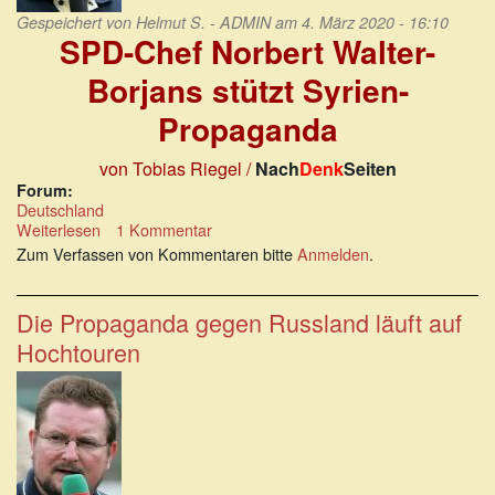
Gespeichert von
Helmut S. - ADMIN
am 4. März 2020 - 16:10
SPD-Chef Norbert Walter-
Borjans
stützt Syrien-
Propaganda
von Tobias Riegel /
Nach
Denk
Seiten
Forum:
Deutschland
Weiterlesen
über
1 Kommentar
SPD-
Zum Verfassen von Kommentaren bitte
Anmelden
.
Chef
Norbert
Walter-
Die Propaganda gegen Russland läuft auf
Borjans
Hochtouren
stützt
Syrien-
Propaganda