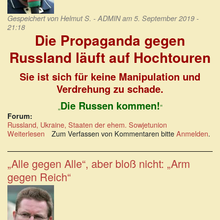
Gespeichert von
Helmut S. - ADMIN
am 5. September 2019 -
21:18
Die Propaganda gegen
Russland läuft auf Hochtouren
Sie ist sich für keine Manipulation und
Verdrehung zu schade.
Die Russen kommen!
„
“
Forum:
Russland, Ukraine, Staaten der ehem. Sowjetunion
Weiterlesen
über
Zum Verfassen von Kommentaren bitte
Anmelden
.
Die
Propaganda
gegen
„Alle gegen Alle“, aber bloß nicht: „Arm
Russland
gegen Reich“
läuft
auf
Hochtouren