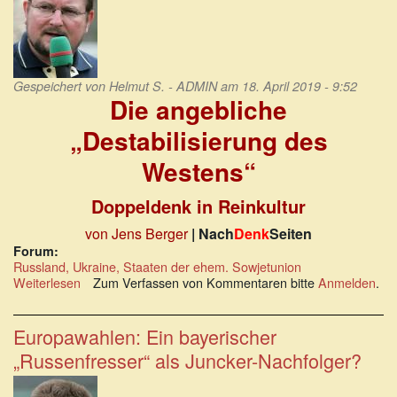
Reich“
Gespeichert von
Helmut S. - ADMIN
am 18. April 2019 - 9:52
Die angebliche
„Destabilisierung des
Westens“
Doppeldenk in Reinkultur
von Jens Berger
| Nach
Denk
Seiten
Forum:
Russland, Ukraine, Staaten der ehem. Sowjetunion
Weiterlesen
über
Zum Verfassen von Kommentaren bitte
Anmelden
.
Die
angebliche
„Destabilisierung
Europawahlen: Ein bayerischer
des
„Russenfresser“ als Juncker-Nachfolger?
Westens“
ist
Doppeldenk