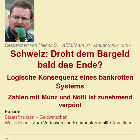
Leben
Gespeichert von
Helmut S. - ADMIN
am 31. Januar 2023 - 0:07
Schweiz: Droht dem Bargeld
bald das Ende?
Logische Konsequenz eines bankrotten
Systems
Zahlen mit Münz und Nötli ist zunehmend
verpönt
Forum:
Staatsfinanzen + Geldwirtschaft
Weiterlesen
über
Zum Verfassen von Kommentaren bitte
Anmelden
.
Schweiz:
Droht
dem