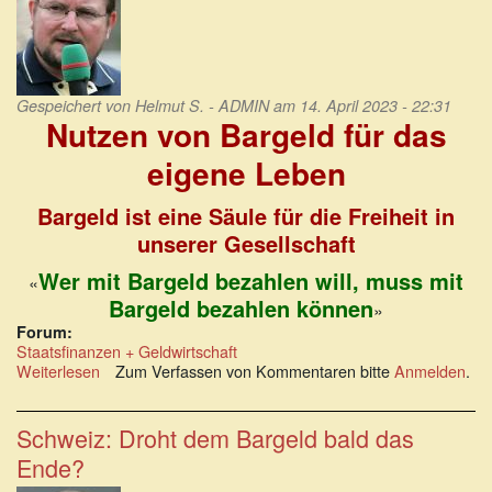
Gespeichert von
Helmut S. - ADMIN
am 14. April 2023 - 22:31
Nutzen von Bargeld für das
eigene Leben
Bargeld ist eine Säule für die Freiheit in
unserer Gesellschaft
Wer mit Bargeld bezahlen will, muss mit
«
Bargeld bezahlen können
»
Forum:
Staatsfinanzen + Geldwirtschaft
Weiterlesen
über
Zum Verfassen von Kommentaren bitte
Anmelden
.
Nutzen
von
Bargeld
Schweiz: Droht dem Bargeld bald das
für
Ende?
das
eigene