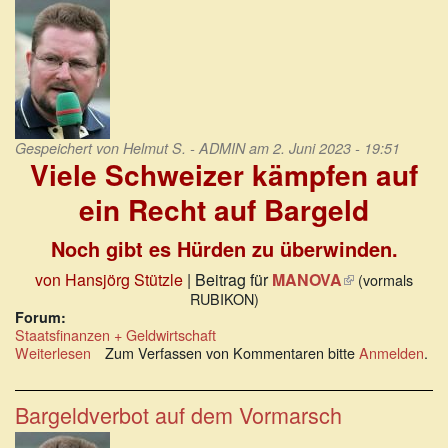
Digitaleuro
ausgebremst
Gespeichert von
Helmut S. - ADMIN
am 2. Juni 2023 - 19:51
Viele Schweizer kämpfen auf
ein Recht auf Bargeld
Noch gibt es Hürden zu überwinden.
von Hansjörg Stützle
| Beitrag für
MANOVA
(Link
(vormals
RUBIKON)
ist
Forum:
extern)
Staatsfinanzen + Geldwirtschaft
Weiterlesen
über
Zum Verfassen von Kommentaren bitte
Anmelden
.
Viele
Schweizer
kämpfen
Bargeldverbot auf dem Vormarsch
auf
ein