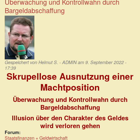
Überwachung und Kontrollwahn durch
Bargeld
Bargeldabschaffung
bald
das
Ende?
Gespeichert von
Helmut S. - ADMIN
am 9. September 2022 -
17:39
Skrupellose Ausnutzung einer
Machtposition
Überwachung und Kontrollwahn durch
Bargeldabschaffung
Illusion über den Charakter des Geldes
wird verloren gehen
Forum:
Staatsfinanzen + Geldwirtschaft