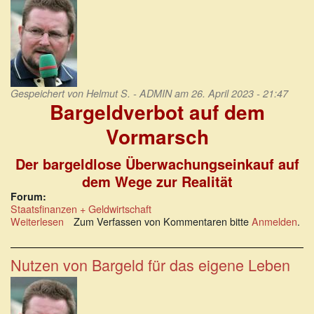
Recht
auf
Bargeld
Gespeichert von
Helmut S. - ADMIN
am 26. April 2023 - 21:47
Bargeldverbot auf dem
Vormarsch
Der bargeldlose Überwachungseinkauf auf
dem Wege zur Realität
Forum:
Staatsfinanzen + Geldwirtschaft
Weiterlesen
über
Zum Verfassen von Kommentaren bitte
Anmelden
.
Bargeldverbot
auf
dem
Nutzen von Bargeld für das eigene Leben
Vormarsch