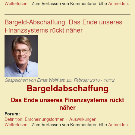
Weiterlesen
über
Zum Verfassen von Kommentaren bitte
Anmelden
.
Überwachung
und
Kontrollwahn
Bargeld-Abschaffung: Das Ende unseres
durch
Finanzsystems rückt näher
Bargeldabschaffung
Gespeichert von
Ernst Wolff
am 23. Februar 2016 - 10:12
Bargeldabschaffung
Das Ende unseres Finanzsystems rückt
näher
Forum:
Definition, Erscheinungsformen + Auswirkungen
Weiterlesen
über
Zum Verfassen von Kommentaren bitte
Anmelden
.
Bargeld-