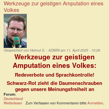
gepostet
Werkzeuge zur geistigen Amputation eines
oder
Volkes
gesagt
–
und
„gemeldet“
worden?
Gespeichert von
Helmut S. - ADMIN
am 11. April 2025 - 10:28
Werkzeuge zur geistigen
Amputation eines Volkes:
Redeverbote und Sprachkontrolle!
Schwarz-Rot zieht die Daumenschrauben
gegen unsere Meinungsfreiheit an
Forum:
Deutschland
Weiterlesen
über
Zum Verfassen von Kommentaren bitte
Anmelden
.
Werkzeuge