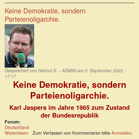
statt
selbständig
Keine Demokratie, sondern
denken
Parteienoligarchie.
Gespeichert von
Helmut S. - ADMIN
am 2. September 2022 -
17:17
Keine Demokratie, sondern
Parteienoligarchie.
Karl Jaspers im Jahre 1965 zum Zustand
der Bundesrepublik
Forum:
Deutschland
Weiterlesen
über
Zum Verfassen von Kommentaren bitte
Anmelden
.
Keine