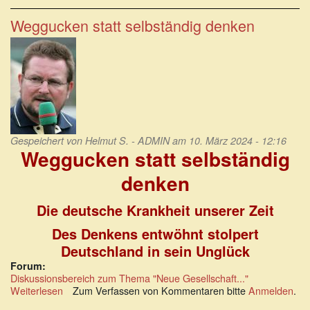
zur
geistigen
Weggucken statt selbständig denken
Amputation
eines
Volkes
Gespeichert von
Helmut S. - ADMIN
am 10. März 2024 - 12:16
Weggucken statt selbständig
denken
Die deutsche Krankheit unserer Zeit
Des Denkens entwöhnt stolpert
Deutschland in sein Unglück
Forum:
Diskussionsbereich zum Thema "Neue Gesellschaft..."
Weiterlesen
über
Zum Verfassen von Kommentaren bitte
Anmelden
.
Weggucken