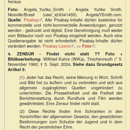
heraus.
Angela_Yuriko_Smith / Angela Yuriko Smith,
Foto:
Niceville/Brasil (user_id:6341455). AngelaYSmith.com.
:
Pixabay
(Link
. Alle Pixabay-Inhalte dürfen kostenlos für
Quelle
kommerzielle und nicht-kommerzielle Anwendungen, genutzt
ist
werden - gedruckt und digital. Eine Genehmigung muß weder
extern)
vom Bildautor noch von Pixabay eingeholt werden. Auch eine
Quellenangabe ist nicht erforderlich. Pixabay-Inhalte dürfen
verändert werden.
Pixabay Lizenz
(Link
. >>
(Link
.
Foto
ist
ist
4. ZENSUR - Findet nicht statt ?? Foto +
extern)
extern)
Wilfried Kahrs (WiKa), Tirschenreuth (* 5.
Bildbearbeitung:
November 1960; † 3. Sept. 2024
. Siehe dazu Grundgesetz
Artikel 5:
(1) Jeder hat das Recht, seine Meinung in Wort, Schrift
und Bild frei zu äußern und zu verbreiten und sich aus
allgemein zugänglichen Quellen ungehindert zu
unterrichten. Die Pressefreiheit und die Freiheit der
Berichterstattung durch Rundfunk und Film werden
gewährleistet. Eine Zensur findet nicht statt.
(2) Diese Rechte finden ihre Schranken in den
Vorschriften der allgemeinen Gesetze, den gesetzlichen
Bestimmungen zum Schutze der Jugend und in dem
Recht der persönlichen Ehre.