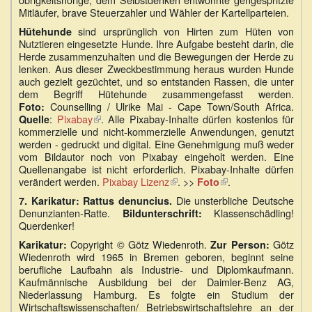
Mitläufer, brave Steuerzahler und Wähler der Kartellparteien.
sind ursprünglich von Hirten zum Hüten von
Hütehunde
Nutztieren eingesetzte Hunde. Ihre Aufgabe besteht darin, die
Herde zusammenzuhalten und die Bewegungen der Herde zu
lenken. Aus dieser Zweckbestimmung heraus wurden Hunde
auch gezielt gezüchtet, und so entstanden Rassen, die unter
dem Begriff Hütehunde zusammengefasst werden.
Counselling / Ulrike Mai - Cape Town/South Africa.
Foto:
:
Pixabay
(Link
. Alle Pixabay-Inhalte dürfen kostenlos für
Quelle
kommerzielle und nicht-kommerzielle Anwendungen, genutzt
ist
werden - gedruckt und digital. Eine Genehmigung muß weder
extern)
vom Bildautor noch von Pixabay eingeholt werden. Eine
Quellenangabe ist nicht erforderlich. Pixabay-Inhalte dürfen
verändert werden.
Pixabay Lizenz
(Link
. >>
.
Foto
(Link
ist
ist
Die unsterbliche Deutsche
7.
Karikatur: Rattus denuncius.
extern)
extern)
Denunzianten-Ratte.
Klassenschädling!
Bildunterschrift:
Querdenker!
Copyright ©️ Götz Wiedenroth.
Götz
Karikatur:
Zur Person:
Wiedenroth wird 1965 in Bremen geboren, beginnt seine
berufliche Laufbahn als Industrie- und Diplomkaufmann.
Kaufmännische Ausbildung bei der Daimler-Benz AG,
Niederlassung Hamburg. Es folgte ein Studium der
Wirtschaftswissenschaften/ Betriebswirtschaftslehre an der