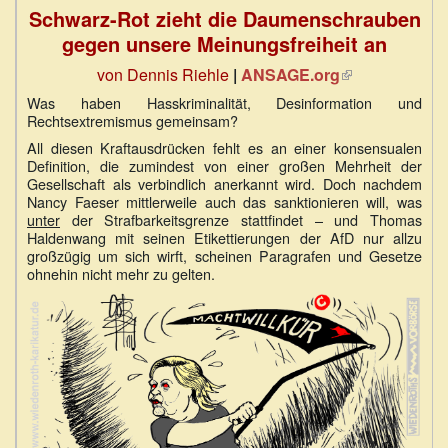
Schwarz-Rot zieht die Daumenschrauben
gegen unsere Meinungsfreiheit an
von Dennis Riehle
|
ANSAGE.org
(Link
ist
Was haben Hasskriminalität, Desinformation und
extern)
Rechtsextremismus gemeinsam?
All diesen Kraftausdrücken fehlt es an einer konsensualen
Definition, die zumindest von einer großen Mehrheit der
Gesellschaft als verbindlich anerkannt wird. Doch nachdem
Nancy Faeser mittlerweile auch das sanktionieren will, was
unter
der Strafbarkeitsgrenze stattfindet – und Thomas
Haldenwang mit seinen Etikettierungen der AfD nur allzu
großzügig um sich wirft, scheinen Paragrafen und Gesetze
ohnehin nicht mehr zu gelten.