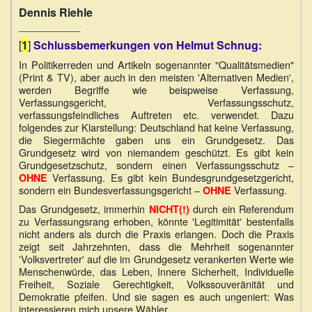
Dennis Riehle
___________
[
1
]
Schlussbemerkungen von Helmut Schnug:
In Politikerreden und Artikeln sogenannter "Qualitätsmedien"
(Print & TV), aber auch in den meisten 'Alternativen Medien',
werden Begriffe wie beispweise Verfassung,
Verfassungsgericht, Verfassungsschutz,
verfassungsfeindliches Auftreten etc. verwendet. Dazu
folgendes zur Klarstellung: Deutschland hat keine Verfassung,
die Siegermächte gaben uns ein Grundgesetz. Das
Grundgesetz wird von niemandem geschützt. Es gibt kein
Grundgesetzschutz, sondern einen Verfassungsschutz –
Verfassung. Es gibt kein Bundesgrundgesetzgericht,
OHNE
sondern ein Bundesverfassungsgericht –
Verfassung.
OHNE
Das Grundgesetz, immerhin
durch ein Referendum
NICHT(!)
zu Verfassungsrang erhoben, könnte 'Legitimität' bestenfalls
nicht anders als durch die Praxis erlangen. Doch die Praxis
zeigt seit Jahrzehnten, dass die Mehrheit sogenannter
'Volksvertreter' auf die im Grundgesetz verankerten Werte wie
Menschenwürde, das Leben, Innere Sicherheit, Individuelle
Freiheit, Soziale Gerechtigkeit, Volkssouveränität und
Demokratie pfeifen. Und sie sagen es auch ungeniert: Was
interessieren mich unsere Wähler.