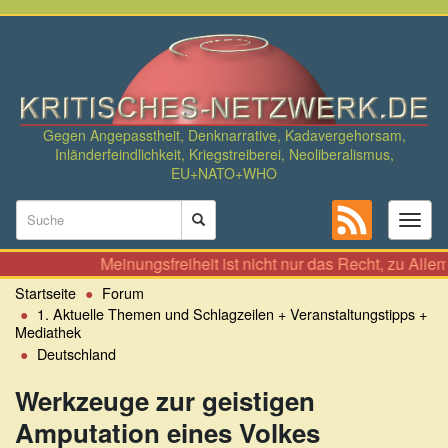
Direkt
zum
Inhalt
Gegen Angepasstheit, Denknarrative, Kadavergehorsam,
Inländerfeindlichkeit, Kriegstreiberei, Neoliberalismus,
EU+NATO+WHO
Suchformular
Toggl
naviga
Suche
Meinungsfreiheit ist nicht nur das Recht, zu Allem seinen Se
Startseite
Forum
1. Aktuelle Themen und Schlagzeilen + Veranstaltungstipps +
Mediathek
Deutschland
Werkzeuge zur geistigen
Amputation eines Volkes