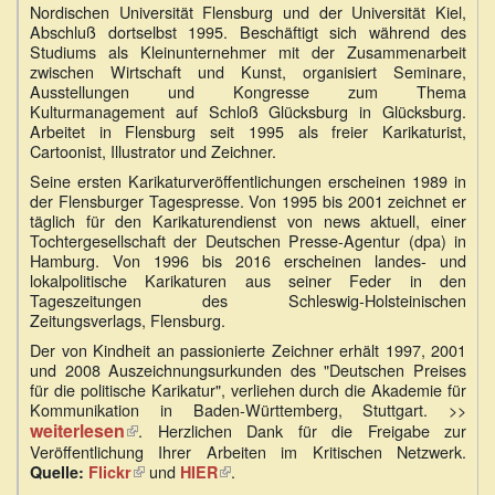
Nordischen Universität Flensburg und der Universität Kiel,
Abschluß dortselbst 1995. Beschäftigt sich während des
Studiums als Kleinunternehmer mit der Zusammenarbeit
zwischen Wirtschaft und Kunst, organisiert Seminare,
Ausstellungen und Kongresse zum Thema
Kulturmanagement auf Schloß Glücksburg in Glücksburg.
Arbeitet in Flensburg seit 1995 als freier Karikaturist,
Cartoonist, Illustrator und Zeichner.
Seine ersten Karikaturveröffentlichungen erscheinen 1989 in
der Flensburger Tagespresse. Von 1995 bis 2001 zeichnet er
täglich für den Karikaturendienst von news aktuell, einer
Tochtergesellschaft der Deutschen Presse-Agentur (dpa) in
Hamburg. Von 1996 bis 2016 erscheinen landes- und
lokalpolitische Karikaturen aus seiner Feder in den
Tageszeitungen des Schleswig-Holsteinischen
Zeitungsverlags, Flensburg.
Der von Kindheit an passionierte Zeichner erhält 1997, 2001
und 2008 Auszeichnungsurkunden des "Deutschen Preises
für die politische Karikatur", verliehen durch die Akademie für
Kommunikation in Baden-Württemberg, Stuttgart. >>
weiterlesen
(Link
. Herzlichen Dank für die Freigabe zur
ist
Veröffentlichung Ihrer Arbeiten im Kritischen Netzwerk.
extern)
(Link
und
(Link
.
Quelle:
Flickr
HIER
ist
ist