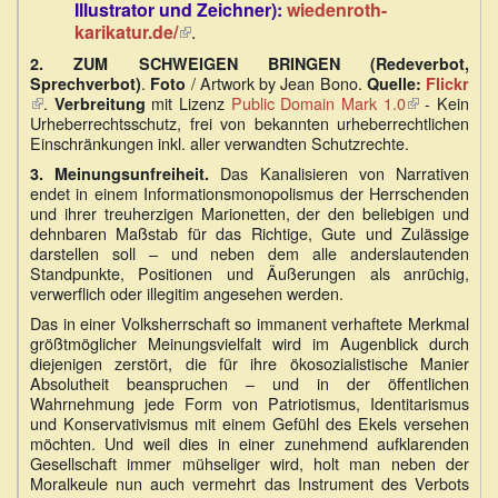
Illustrator und Zeichner):
wiedenroth-
karikatur.de/
(Link
.
ist
2. ZUM SCHWEIGEN BRINGEN (Redeverbot,
extern)
.
/ Artwork by Jean Bono.
Sprechverbot)
Foto
Quelle:
Flickr
(Link
.
mit Lizenz
Public Domain Mark 1.0
(Link
- Kein
Verbreitung
ist
Urheberrechtsschutz, frei von bekannten urheberrechtlichen
ist
extern)
Einschränkungen inkl. aller verwandten Schutzrechte.
extern)
Das Kanalisieren von Narrativen
3.
Meinungsunfreiheit.
endet in einem Informationsmonopolismus der Herrschenden
und ihrer treuherzigen Marionetten, der den beliebigen und
dehnbaren Maßstab für das Richtige, Gute und Zulässige
darstellen soll – und neben dem alle anderslautenden
Standpunkte, Positionen und Äußerungen als anrüchig,
verwerflich oder illegitim angesehen werden.
Das in einer Volksherrschaft so immanent verhaftete Merkmal
größtmöglicher Meinungsvielfalt wird im Augenblick durch
diejenigen zerstört, die für ihre ökosozialistische Manier
Absolutheit beanspruchen – und in der öffentlichen
Wahrnehmung jede Form von Patriotismus, Identitarismus
und Konservativismus mit einem Gefühl des Ekels versehen
möchten. Und weil dies in einer zunehmend aufklarenden
Gesellschaft immer mühseliger wird, holt man neben der
Moralkeule nun auch vermehrt das Instrument des Verbots