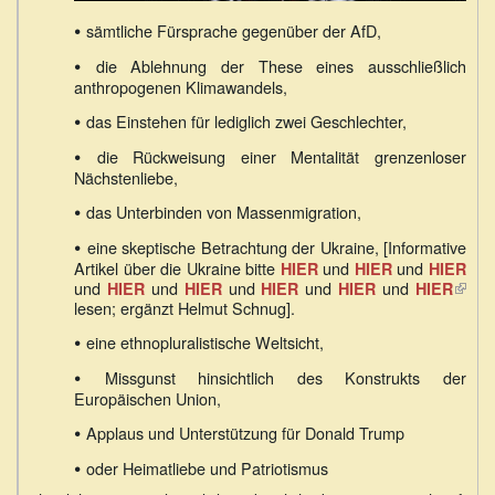
•
sämtliche Fürsprache gegenüber der AfD,
•
die Ablehnung der These eines ausschließlich
anthropogenen Klimawandels,
•
das Einstehen für lediglich zwei Geschlechter,
•
die Rückweisung einer Mentalität grenzenloser
Nächstenliebe,
•
das Unterbinden von Massenmigration,
•
eine skeptische Betrachtung der Ukraine, [Informative
Artikel über die Ukraine bitte
und
und
HIER
HIER
HIER
und
und
und
und
und
(Link
HIER
HIER
HIER
HIER
HIER
lesen; ergänzt Helmut Schnug].
ist
exter
•
eine ethnopluralistische Weltsicht,
•
Missgunst hinsichtlich des Konstrukts der
Europäischen Union,
•
Applaus und Unterstützung für Donald Trump
•
oder Heimatliebe und Patriotismus