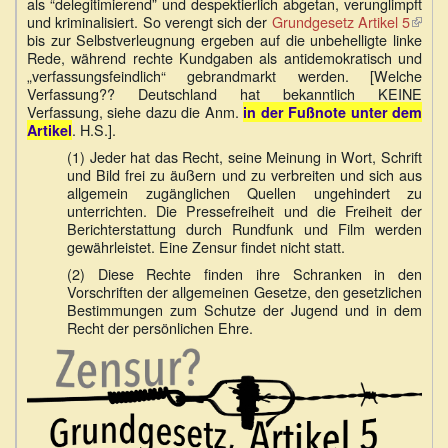
als “delegitimierend” und despektierlich abgetan, verunglimpft
und kriminalisiert. So verengt sich der
Grundgesetz Artikel 5
(Link
bis zur Selbstverleugnung ergeben auf die unbehelligte linke
ist
Rede, während rechte Kundgaben als antidemokratisch und
exter
„verfassungsfeindlich“ gebrandmarkt werden. [Welche
Verfassung?? Deutschland hat bekanntlich KEINE
Verfassung, siehe dazu die Anm.
in der Fußnote unter dem
. H.S.].
Artikel
(1) Jeder hat das Recht, seine Meinung in Wort, Schrift
und Bild frei zu äußern und zu verbreiten und sich aus
allgemein zugänglichen Quellen ungehindert zu
unterrichten. Die Pressefreiheit und die Freiheit der
Berichterstattung durch Rundfunk und Film werden
gewährleistet. Eine Zensur findet nicht statt.
(2) Diese Rechte finden ihre Schranken in den
Vorschriften der allgemeinen Gesetze, den gesetzlichen
Bestimmungen zum Schutze der Jugend und in dem
Recht der persönlichen Ehre.