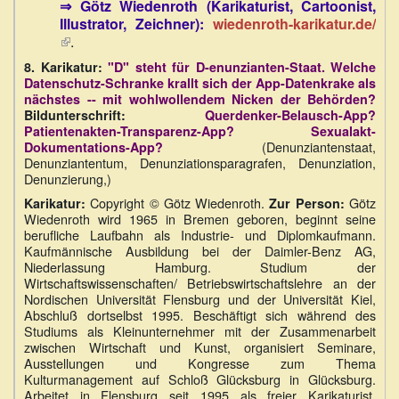
⇒ Götz Wiedenroth (Karikaturist, Cartoonist,
extern)
extern)
Illustrator, Zeichner):
wiedenroth-karikatur.de/
(Link
.
ist
8.
Karikatur:
"D" steht für D-enunzianten-Staat. Welche
extern)
Datenschutz-Schranke krallt sich der App-Datenkrake als
nächstes -- mit wohlwollendem Nicken der Behörden?
Bildunterschrift:
Querdenker-Belausch-App?
Patientenakten-Transparenz-App? Sexualakt-
(Denunziantenstaat,
Dokumentations-App?
Denunziantentum, Denunziationsparagrafen, Denunziation,
Denunzierung,)
Copyright ©️ Götz Wiedenroth.
Götz
Karikatur:
Zur Person:
Wiedenroth wird 1965 in Bremen geboren, beginnt seine
berufliche Laufbahn als Industrie- und Diplomkaufmann.
Kaufmännische Ausbildung bei der Daimler-Benz AG,
Niederlassung Hamburg. Studium der
Wirtschaftswissenschaften/ Betriebswirtschaftslehre an der
Nordischen Universität Flensburg und der Universität Kiel,
Abschluß dortselbst 1995. Beschäftigt sich während des
Studiums als Kleinunternehmer mit der Zusammenarbeit
zwischen Wirtschaft und Kunst, organisiert Seminare,
Ausstellungen und Kongresse zum Thema
Kulturmanagement auf Schloß Glücksburg in Glücksburg.
Arbeitet in Flensburg seit 1995 als freier Karikaturist,