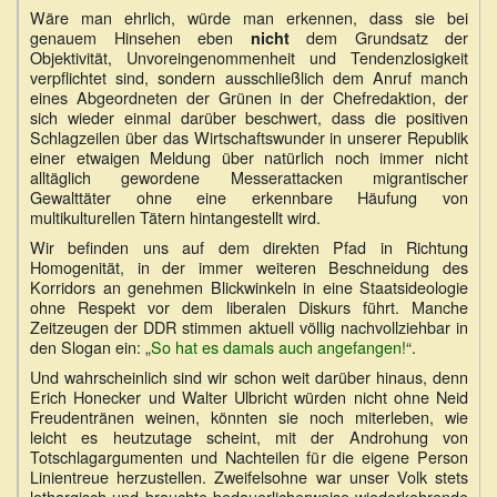
Wäre man ehrlich, würde man erkennen, dass sie bei
genauem Hinsehen eben
dem Grundsatz der
nicht
Objektivität, Unvoreingenommenheit und Tendenzlosigkeit
verpflichtet sind, sondern ausschließlich dem Anruf manch
eines Abgeordneten der Grünen in der Chefredaktion, der
sich wieder einmal darüber beschwert, dass die positiven
Schlagzeilen über das Wirtschaftswunder in unserer Republik
einer etwaigen Meldung über natürlich noch immer nicht
alltäglich gewordene Messerattacken migrantischer
Gewalttäter ohne eine erkennbare Häufung von
multikulturellen Tätern hintangestellt wird.
Wir befinden uns auf dem direkten Pfad in Richtung
Homogenität, in der immer weiteren Beschneidung des
Korridors an genehmen Blickwinkeln in eine Staatsideologie
ohne Respekt vor dem liberalen Diskurs führt. Manche
Zeitzeugen der DDR stimmen aktuell völlig nachvollziehbar in
den Slogan ein: „
So hat es damals auch angefangen!
“.
Und wahrscheinlich sind wir schon weit darüber hinaus, denn
Erich Honecker und Walter Ulbricht würden nicht ohne Neid
Freudentränen weinen, könnten sie noch miterleben, wie
leicht es heutzutage scheint, mit der Androhung von
Totschlagargumenten und Nachteilen für die eigene Person
Linientreue herzustellen. Zweifelsohne war unser Volk stets
lethargisch und brauchte bedauerlicherweise wiederkehrende