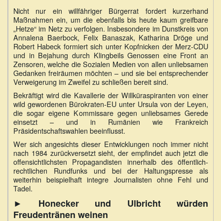
Nicht nur ein willfähriger Bürgerrat fordert kurzerhand
Maßnahmen ein, um die ebenfalls bis heute kaum greifbare
„Hetze“ im Netz zu verfolgen. Insbesondere im Dunstkreis von
Annalena Baerbock, Felix Banaszak, Katharina Dröge und
Robert Habeck formiert sich unter Kopfnicken der Merz-CDU
und in Bejahung durch Klingbeils Genossen eine Front an
Zensoren, welche die Sozialen Medien von allen unliebsamen
Gedanken freiräumen möchten – und sie bei entsprechender
Verweigerung im Zweifel zu schließen bereit sind.
Bekräftigt wird die Kavallerie der Willküraspiranten von einer
wild gewordenen Bürokraten-EU unter Ursula von der Leyen,
die sogar eigene Kommissare gegen unliebsames Gerede
einsetzt – und in Rumänien wie Frankreich
Präsidentschaftswahlen beeinflusst.
Wer sich angesichts dieser Entwicklungen noch immer nicht
nach 1984 zurückversetzt sieht, der empfindet auch jetzt die
offensichtlichsten Propagandisten innerhalb des öffentlich-
rechtlichen Rundfunks und bei der Haltungspresse als
weiterhin beispielhaft integre Journalisten ohne Fehl und
Tadel.
► Honecker und Ulbricht würden
Freudentränen weinen