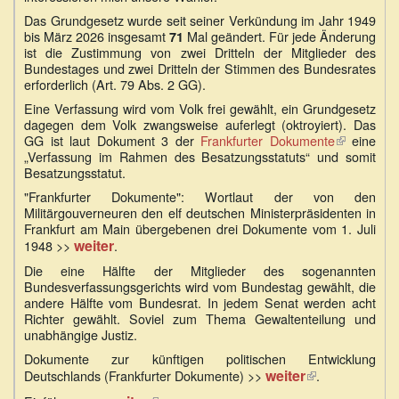
Das Grundgesetz wurde seit seiner Verkündung im Jahr 1949
bis März 2026 insgesamt
Mal geändert. Für jede Änderung
71
ist die Zustimmung von zwei Dritteln der Mitglieder des
Bundestages und zwei Dritteln der Stimmen des Bundesrates
erforderlich (Art. 79 Abs. 2 GG).
Eine Verfassung wird vom Volk frei gewählt, ein Grundgesetz
dagegen dem Volk zwangsweise auferlegt (oktroyiert). Das
GG ist laut Dokument 3 der
Frankfurter Dokumente
(Link
eine
„Verfassung im Rahmen des Besatzungsstatuts“ und somit
ist
Besatzungsstatut.
extern)
"Frankfurter Dokumente": Wortlaut der von den
Militärgouverneuren den elf deutschen Ministerpräsidenten in
Frankfurt am Main übergebenen drei Dokumente vom 1. Juli
weiter
1948 >>
.
Die eine Hälfte der Mitglieder des sogenannten
Bundesverfassungsgerichts wird vom Bundestag gewählt, die
andere Hälfte vom Bundesrat. In jedem Senat werden acht
Richter gewählt. Soviel zum Thema Gewaltenteilung und
unabhängige Justiz.
Dokumente zur künftigen politischen Entwicklung
weiter
(Link
Deutschlands (Frankfurter Dokumente) >>
.
ist