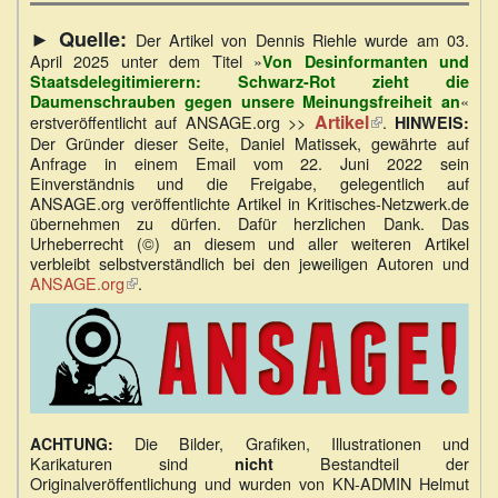
►
Quelle:
Der Artikel von Dennis Riehle wurde am 03.
April 2025 unter dem Titel »
Von Desinformanten und
Staatsdelegitimierern: Schwarz-Rot zieht die
«
Daumenschrauben gegen unsere Meinungsfreiheit an
Artikel
(Link
erstveröffentlicht auf ANSAGE.org >>
.
HINWEIS:
ist
Der Gründer dieser Seite, Daniel Matissek, gewährte auf
extern)
Anfrage in einem Email vom 22. Juni 2022 sein
Einverständnis und die Freigabe, gelegentlich auf
ANSAGE.org veröffentlichte Artikel in Kritisches-Netzwerk.de
übernehmen zu dürfen. Dafür herzlichen Dank. Das
Urheberrecht (©) an diesem und aller weiteren Artikel
verbleibt selbstverständlich bei den jeweiligen Autoren und
ANSAGE.org
(Link
.
ist
extern)
Die Bilder, Grafiken, Illustrationen und
ACHTUNG:
Karikaturen sind
Bestandteil der
nicht
Originalveröffentlichung und wurden von KN-ADMIN Helmut