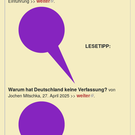
weiter
(Link
Einführung >>
.
extern)
ist
extern)
LESETIPP:
Warum hat Deutschland keine Verfassung?
von
weiter
(Link
Jochen Mitschka, 27. April 2025 >>
.
ist
extern)