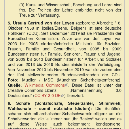
(3) Kunst und Wissenschaft, Forschung und Lehre sind
frei. Die Freiheit der Lehre entbindet nicht von der
Treue zur Verfassung.
(geborene Albrecht; * 8.
5. Ursula Gertrud von der Leyen
Oktober 1958 in Ixelles/Elsene, Belgien) ist eine deutsche
Politikerin (CDU). Seit Dezember 2019 ist sie Präsidentin der
Europäischen Kommission. Zuvor war von der Leyen von
2003 bis 2005 niedersächsische Ministerin für Soziales,
Frauen, Familie und Gesundheit, von 2005 bis 2009
Bundesministerin für Familie, Senioren, Frauen und Jugend,
von 2009 bis 2013 Bundesministerin für Arbeit und Soziales
und von 2013 bis 2019 Bundesministerin der Verteidigung.
Von November 2010 bis November 2019 war sie zudem eine
der fünf stellvertretenden Bundesvorsitzenden der CDU.
Mueller / MSC (Münchner Sicherheitskonferenz).
Foto:
Wikimedia Commons
(Link
. Diese Datei ist unter der
Quelle:
Creative-Commons-Lizenz „Namensnennung 3.0
ist
Deutschland“ (
CC BY 3.0 DE
(Link
) lizenziert.
extern)
ist
6.
Schafe (Schlafschafe, Steuerzahler, Stimmvieh,
extern)
Die Schäflein
Wahlschafe - somit nützliche Idioten):
scharen sich mit archaischer Schafschwarmintelligenz um die
Schafverwerter, die ja immer nur „ihr Bestes“ wollen und es
auf diese Weise auch bekommen: konditionierte,
obrigkeitshörige, dem Selbstdenken entwöhnte gengespritzte