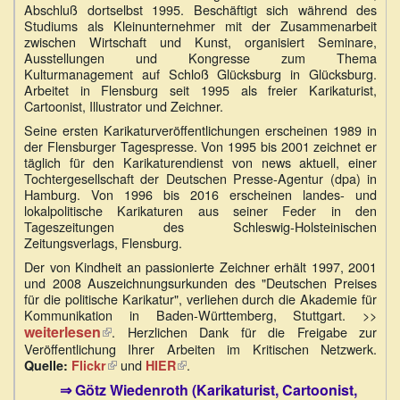
Abschluß dortselbst 1995. Beschäftigt sich während des
Studiums als Kleinunternehmer mit der Zusammenarbeit
zwischen Wirtschaft und Kunst, organisiert Seminare,
Ausstellungen und Kongresse zum Thema
Kulturmanagement auf Schloß Glücksburg in Glücksburg.
Arbeitet in Flensburg seit 1995 als freier Karikaturist,
Cartoonist, Illustrator und Zeichner.
Seine ersten Karikaturveröffentlichungen erscheinen 1989 in
der Flensburger Tagespresse. Von 1995 bis 2001 zeichnet er
täglich für den Karikaturendienst von news aktuell, einer
Tochtergesellschaft der Deutschen Presse-Agentur (dpa) in
Hamburg. Von 1996 bis 2016 erscheinen landes- und
lokalpolitische Karikaturen aus seiner Feder in den
Tageszeitungen des Schleswig-Holsteinischen
Zeitungsverlags, Flensburg.
Der von Kindheit an passionierte Zeichner erhält 1997, 2001
und 2008 Auszeichnungsurkunden des "Deutschen Preises
für die politische Karikatur", verliehen durch die Akademie für
Kommunikation in Baden-Württemberg, Stuttgart. >>
weiterlesen
(Link
. Herzlichen Dank für die Freigabe zur
ist
Veröffentlichung Ihrer Arbeiten im Kritischen Netzwerk.
extern)
(Link
und
(Link
.
Quelle:
Flickr
HIER
ist
ist
⇒ Götz Wiedenroth (Karikaturist, Cartoonist,
extern)
extern)