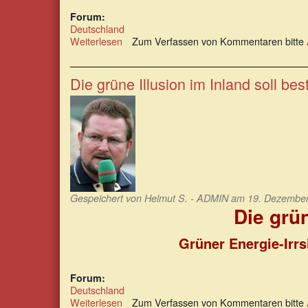
Forum:
Deutschland
Weiterlesen
über
Zum Verfassen von Kommentaren bitte
Die
unbestechliche
Logik
Die grüne Illusion im Inland soll be
des
Wirtschaftsministers
Gespeichert von
Helmut S. - ADMIN
am 19. Dezember 
Die grün
Grüner Energie-Irr
Forum:
Deutschland
Weiterlesen
über
Zum Verfassen von Kommentaren bitte