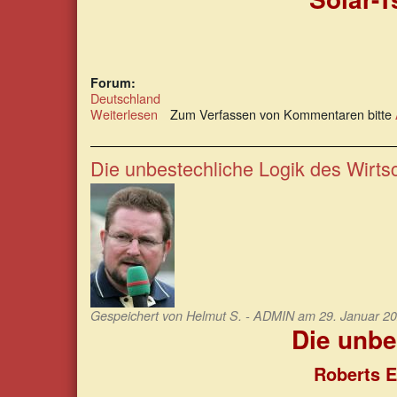
Forum:
Deutschland
Weiterlesen
über
Zum Verfassen von Kommentaren bitte
Solar-
Tsunamis
werden
Die unbestechliche Logik des Wirts
immer
wahrscheinlicher
Gespeichert von
Helmut S. - ADMIN
am 29. Januar 20
Die unbe
Roberts E