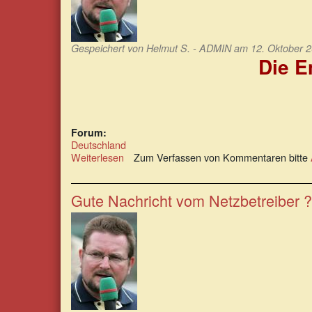
Gespeichert von
Helmut S. - ADMIN
am 12. Oktober 2
Die E
Forum:
Deutschland
Weiterlesen
über
Zum Verfassen von Kommentaren bitte
Die
Energieversorgung
wird
Gute Nachricht vom Netzbetreiber 
immer
instabiler