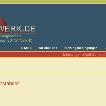
davergehorsam,
ralismus, EU+NATO+WHO
START
Wir über uns
Nutzungsbedingungen
Meinungsfreiheit ist nicht nur das 
nstabiler