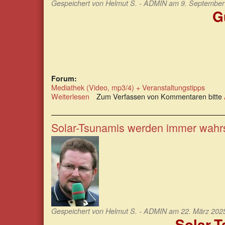
Gespeichert von
Helmut S. - ADMIN
am 9. September 
G
Forum:
Mediathek (Video, mp3/4) + Veranstaltungstipps
Weiterlesen
über
Zum Verfassen von Kommentaren bitte
Gute
Nachricht
vom
Solar-Tsunamis werden immer wahrs
Netzbetreiber
??
Gespeichert von
Helmut S. - ADMIN
am 22. März 2025
Solar-