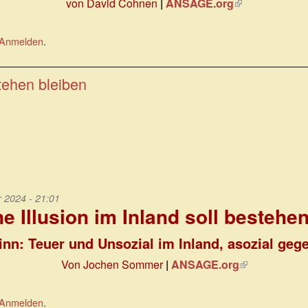
von David Cohnen
|
ANSAGE.org
(Link
ist
extern)
Anmelden
.
stehen bleiben
2024 - 21:01
e Illusion im Inland soll bestehe
sinn: Teuer und Unsozial im Inland, asozial ge
Von Jochen Sommer
|
ANSAGE.org
(Link
ist
extern)
Anmelden
.