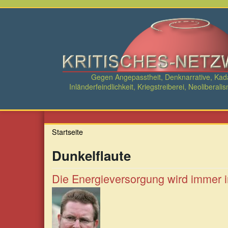
Direkt
zum
Inhalt
Gegen Angepasstheit, Denknarrative, Ka
Inländerfeindlichkeit, Kriegstreiberei, Neolibe
Startseite
Dunkelflaute
Die Energieversorgung wird immer i