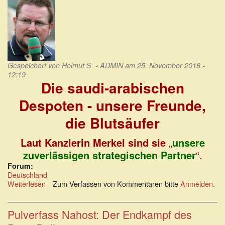
Gespeichert von
Helmut S. - ADMIN
am 25. November 2018 -
12:19
Die saudi-arabischen
Despoten - unsere Freunde,
die Blutsäufer
Laut Kanzlerin Merkel sind sie
„
unsere
zuverlässigen strategischen Partner
“.
Forum:
Deutschland
Weiterlesen
über
Zum Verfassen von Kommentaren bitte
Anmelden
.
Die
saudi-
arabischen
Pulverfass Nahost: Der Endkampf des
Despoten