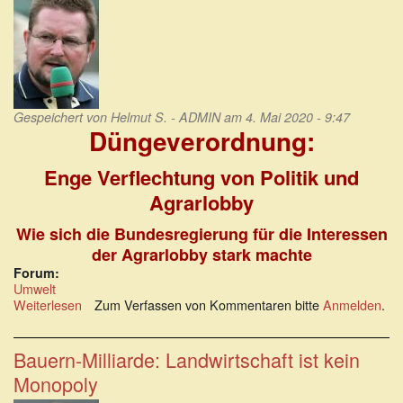
Gespeichert von
Helmut S. - ADMIN
am 4. Mai 2020 - 9:47
Düngeverordnung:
Enge Verflechtung von Politik und
Agrarlobby
Wie sich die Bundesregierung für die Interessen
der Agrarlobby stark machte
Forum:
Umwelt
Weiterlesen
über
Zum Verfassen von Kommentaren bitte
Anmelden
.
Düngeverordnung:
enge
Verflechtung
Bauern-Milliarde: Landwirtschaft ist kein
von
Monopoly
Politik
und