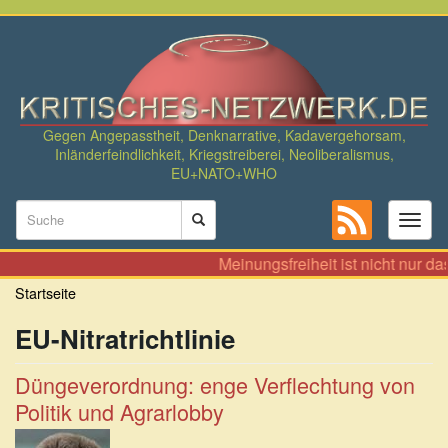
Direkt
zum
Inhalt
Gegen Angepasstheit, Denknarrative, Kadavergehorsam,
Inländerfeindlichkeit, Kriegstreiberei, Neoliberalismus,
EU+NATO+WHO
Suchformular
Toggl
naviga
Suche
Meinungsfreiheit ist nicht nur da
Startseite
EU-Nitratrichtlinie
Düngeverordnung: enge Verflechtung von
Politik und Agrarlobby