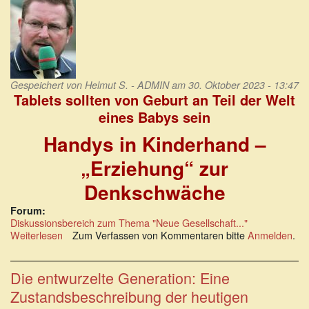
Gespeichert von
Helmut S. - ADMIN
am 30. Oktober 2023 - 13:47
Tablets sollten von Geburt an Teil der Welt
eines Babys sein
Handys in Kinderhand –
„Erziehung“ zur
Denkschwäche
Forum:
Diskussionsbereich zum Thema "Neue Gesellschaft..."
Weiterlesen
über
Zum Verfassen von Kommentaren bitte
Anmelden
.
Tablets
sollten
von
Die entwurzelte Generation: Eine
Geburt
Zustandsbeschreibung der heutigen
an