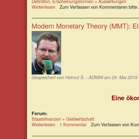
Definition, Erscheinungsformen + Auswirkungen
Weiterlesen
über
Zum Verfassen von Kommentaren bitte
Stephan
Schulmeister:
»Wir
Modern Monetary Theory (MMT): Ein
müssen
von
den
Neoliberalen
lernen«
Gespeichert von
Helmut S. - ADMIN
am 29. Mai 2019 
Eine ökon
Forum:
Staatsfinanzen + Geldwirtschaft
Weiterlesen
über
1 Kommentar
Zum Verfassen von Kom
Modern
Monetary