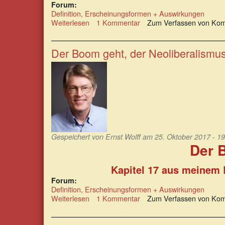
Forum:
Definition, Erscheinungsformen + Auswirkungen
Weiterlesen
über
1 Kommentar
Zum Verfassen von Kom
Friedrich
August
von
Der Boom geht, der Neoliberalism
Hayek
und
Ludwig
von
Mises:
Die
Feinde
der
Gewerkschaften
Gespeichert von
Ernst Wolff
am 25. Oktober 2017 - 19
Der 
Kapitel 17 aus meinem
Forum:
Definition, Erscheinungsformen + Auswirkungen
Weiterlesen
über
1 Kommentar
Zum Verfassen von Kom
Der
Boom