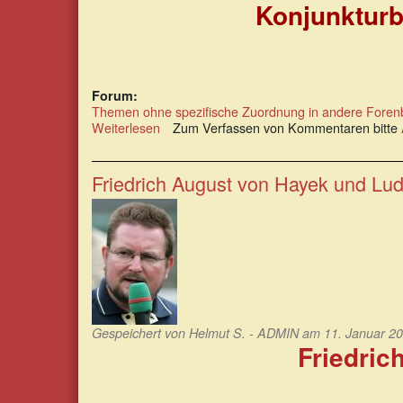
Konjunkturb
Forum:
Themen ohne spezifische Zuordnung in andere Foren
Weiterlesen
über
Zum Verfassen von Kommentaren bitte
Konjunkturbarometer
01/19:
Krise,
Friedrich August von Hayek und Lu
Delle,
Rezession
Gespeichert von
Helmut S. - ADMIN
am 11. Januar 20
Friedric