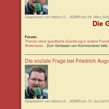
Gespeichert von
Helmut S. - ADMIN
am 29. März 2020
Die 
Forum:
Themen ohne spezifische Zuordnung in andere Foren
Weiterlesen
über
Zum Verfassen von Kommentaren bitte
Die
Große
Verweigerung
Die soziale Frage bei Friedrich Aug
1968
–
und
heute?
Gespeichert von
Helmut S. - ADMIN
am 15. Juni 2019 