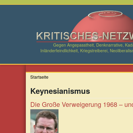
Direkt
zum
Inhalt
Gegen Angepasstheit, Denknarrative, Ka
Inländerfeindlichkeit, Kriegstreiberei, Neolibe
Startseite
Keynesianismus
Die Große Verweigerung 1968 – un