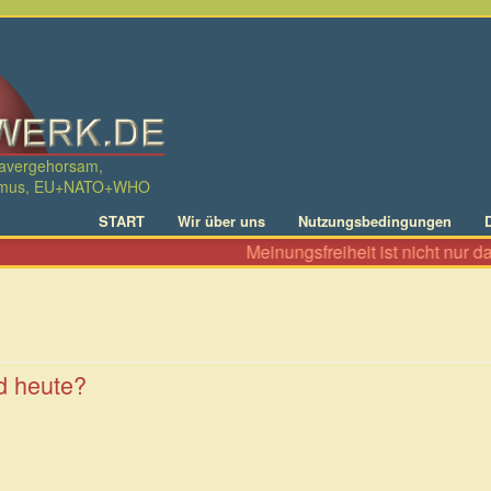
davergehorsam,
ralismus, EU+NATO+WHO
START
Wir über uns
Nutzungsbedingungen
Meinungsfreiheit ist nicht nur das Recht, zu Al
d heute?