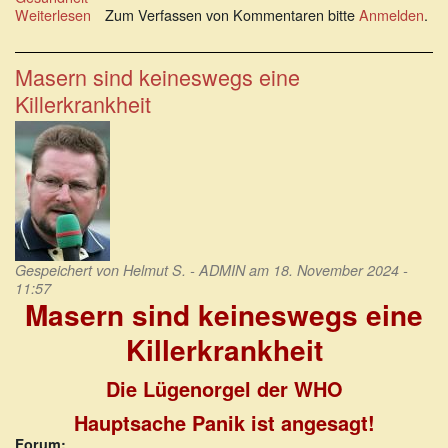
Weiterlesen
über
Zum Verfassen von Kommentaren bitte
Anmelden
.
Kein
Todesfall
bekannt
Masern sind keineswegs eine
beweisend
Killerkrankheit
auf
Masern
Gespeichert von
Helmut S. - ADMIN
am 18. November 2024 -
11:57
Masern sind keineswegs eine
Killerkrankheit
Die Lügenorgel der WHO
Hauptsache Panik ist angesagt!
Forum: