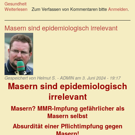
Gesundheit
Weiterlesen
über
Zum Verfassen von Kommentaren bitte
Anmelden
.
Absurdität
einer
Pflichtimpfung
Masern sind epidemiologisch irrelevant
gegen
Masern!
Gespeichert von
Helmut S. - ADMIN
am 3. Juni 2024 - 19:17
Masern sind epidemiologisch
irrelevant
Masern? MMR-Impfung gefährlicher als
Masern selbst
Absurdität einer Pflichtimpfung gegen
Masern!