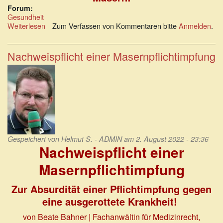
Forum:
Gesundheit
Weiterlesen
über
Zum Verfassen von Kommentaren bitte
Anmelden
.
Masern
sind
epidemiologisch
Nachweispflicht einer Masernpflichtimpfung
irrelevant
Gespeichert von
Helmut S. - ADMIN
am 2. August 2022 - 23:36
Nachweispflicht einer
Masernpflichtimpfung
Zur Absurdität einer Pflichtimpfung gegen
eine ausgerottete Krankheit!
von Beate Bahner | Fachanwältin für Medizinrecht,