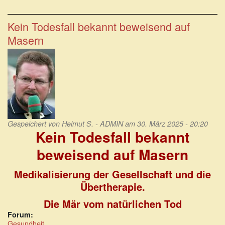
Der
Impfzwang
gegen
Kein Todesfall bekannt beweisend auf
die
Masern
Masern
ist
nur
ein
Testballon!
Gespeichert von
Helmut S. - ADMIN
am 30. März 2025 - 20:20
Kein Todesfall bekannt
beweisend auf Masern
Medikalisierung der Gesellschaft und die
Übertherapie.
Die Mär vom natürlichen Tod
Forum:
Gesundheit