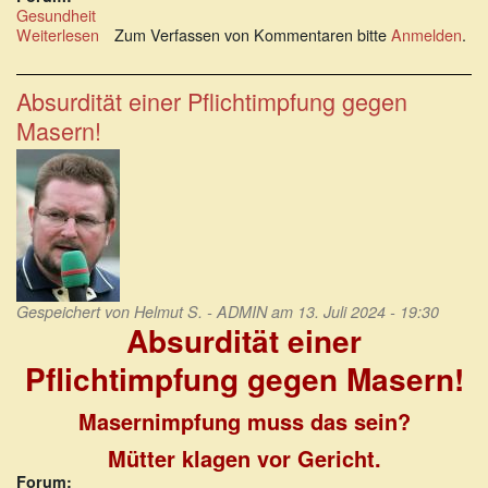
Gesundheit
Weiterlesen
über
Zum Verfassen von Kommentaren bitte
Anmelden
.
Masern
sind
keineswegs
Absurdität einer Pflichtimpfung gegen
eine
Masern!
Killerkrankheit
Gespeichert von
Helmut S. - ADMIN
am 13. Juli 2024 - 19:30
Absurdität einer
Pflichtimpfung gegen Masern!
Masernimpfung muss das sein?
Mütter klagen vor Gericht.
Forum: