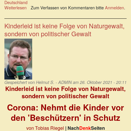
Deutschland
Weiterlesen
über
Zum Verfassen von Kommentaren bitte
Anmelden
.
Der
Masernimpfzwang
war
Kinderleid ist keine Folge von Naturgewalt,
ein
sondern von politischer Gewalt
Trojaner
Gespeichert von
Helmut S. - ADMIN
am 26. Oktober 2021 - 20:11
Kinderleid ist keine Folge von Naturgewalt,
sondern von politischer Gewalt
Corona: Nehmt die Kinder vor
den 'Beschützern' in Schutz
von Tobias Riegel
| Nach
Denk
Seiten