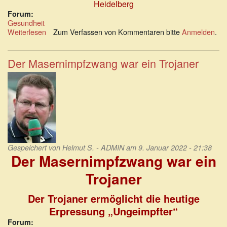
Heidelberg
Forum:
Gesundheit
Weiterlesen
über
Zum Verfassen von Kommentaren bitte
Anmelden
.
Nachweispflicht
einer
Masernpflichtimpfung
Der Masernimpfzwang war ein Trojaner
Gespeichert von
Helmut S. - ADMIN
am 9. Januar 2022 - 21:38
Der Masernimpfzwang war ein
Trojaner
Der Trojaner ermöglicht die heutige
Erpressung „Ungeimpfter“
Forum: