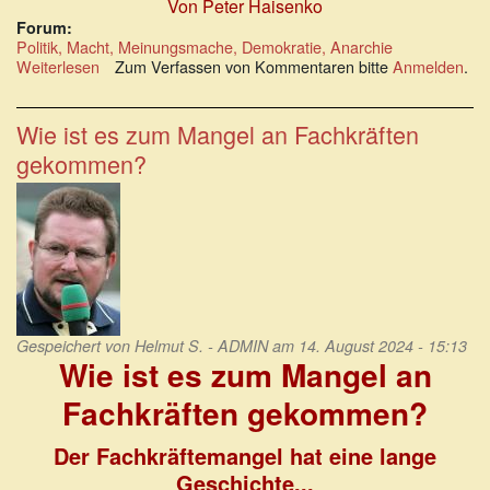
Von Peter Haisenko
Forum:
Politik, Macht, Meinungsmache, Demokratie, Anarchie
Weiterlesen
über
Zum Verfassen von Kommentaren bitte
Anmelden
.
Es
gibt
viele
Wie ist es zum Mangel an Fachkräften
Merkel-
gekommen?
Biographien.
Vielleicht
zu
viele.
Gespeichert von
Helmut S. - ADMIN
am 14. August 2024 - 15:13
Wie ist es zum Mangel an
Fachkräften gekommen?
Der Fachkräftemangel hat eine lange
Geschichte...