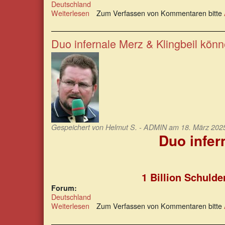
Deutschland
Weiterlesen
über
Zum Verfassen von Kommentaren bitte
Lügen
und
Schwindeln
Duo infernale Merz & Klingbeil könn
als
neuer
Verhaltensmaßstab
Gespeichert von
Helmut S. - ADMIN
am 18. März 2025
Duo infer
1 Billion Schulde
Forum:
Deutschland
Weiterlesen
über
Zum Verfassen von Kommentaren bitte
Duo
infernale