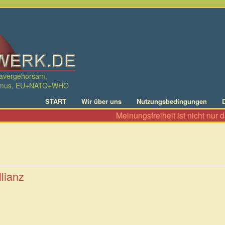
davergehorsam,
ralismus, EU+NATO+WHO
START
Wir über uns
Nutzungsbedingungen
Meinungsfreiheit ist nicht nur das Recht, zu A
llianz