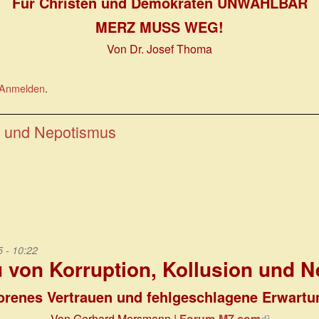
Für Christen und Demokraten UNWÄHLBAR
MERZ MUSS WEG!
Von Dr. Josef Thoma
Anmelden
.
on und Nepotismus
 - 10:22
u von Korruption, Kollusion und 
orenes Vertrauen und fehlgeschlagene Erwart
Von Gerhard Mersmann |
Forum-M7.com
(Link