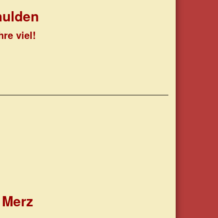
hulden
re viel!
 Merz