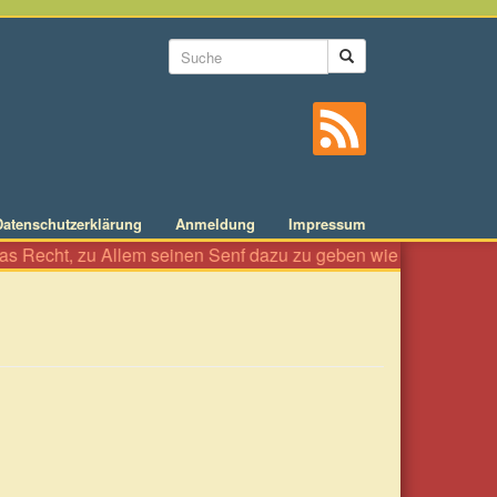
Suchformular
Suche
Datenschutzerklärung
Anmeldung
Impressum
llem seinen Senf dazu zu geben wie an einer Würstelbude. Es ist