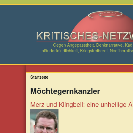
Direkt
zum
Inhalt
Gegen Angepasstheit, Denknarrative, Ka
Inländerfeindlichkeit, Kriegstreiberei, Neolibe
Startseite
Möchtegernkanzler
Merz und Klingbeil: eine unheilige A