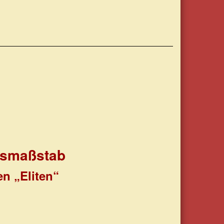
nsmaßstab
en „Eliten“