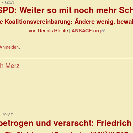
 - 12:21
PD: Weiter so mit noch mehr Sc
e Koalitionsvereinbarung: Ändere wenig, bewah
von Dennis Riehle
|
ANSAGE.org
(Link
ist
extern)
Anmelden
.
ch Merz
- 19:27
 betrogen und verarscht: Friedrich