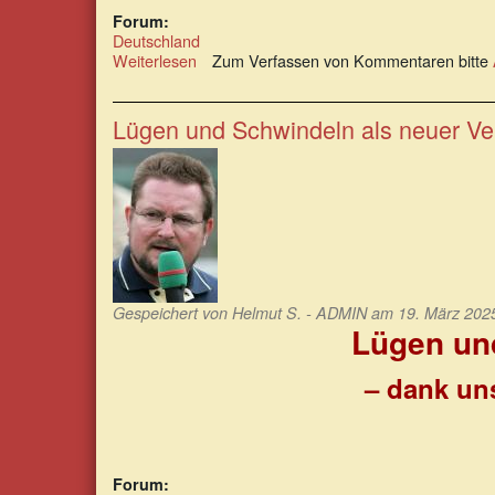
Forum:
Deutschland
Weiterlesen
über
Zum Verfassen von Kommentaren bitte
Das
Milieu
von
Lügen und Schwindeln als neuer V
Korruption,
Kollusion
und
Nepotismus
Gespeichert von
Helmut S. - ADMIN
am 19. März 2025
Lügen un
– dank uns
Forum: