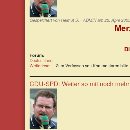
Gespeichert von
Helmut S. - ADMIN
am 22. April 2025
Merz
Di
Forum:
Deutschland
Weiterlesen
über
Zum Verfassen von Kommentaren bitte
Merz
und
Klingbeil:
CDU-SPD: Weiter so mit noch mehr
eine
unheilige
Allianz