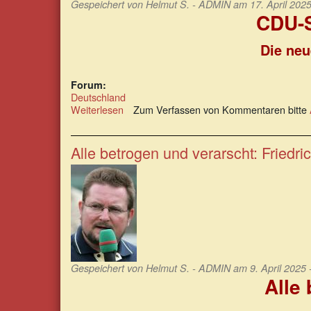
Gespeichert von
Helmut S. - ADMIN
am 17. April 2025
CDU-S
Die neu
Forum:
Deutschland
Weiterlesen
über
Zum Verfassen von Kommentaren bitte
CDU-
SPD:
Weiter
Alle betrogen und verarscht: Friedri
so
mit
noch
mehr
Schulden
Gespeichert von
Helmut S. - ADMIN
am 9. April 2025 
Alle