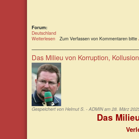
Forum:
Deutschland
Weiterlesen
über
Zum Verfassen von Kommentaren bitte
Alle
betrogen
und
Das Milieu von Korruption, Kollusi
verarscht:
Friedrich
Merz
Gespeichert von
Helmut S. - ADMIN
am 28. März 2025
Das Milie
Verl