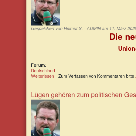
und
tschüss
Gespeichert von
Helmut S. - ADMIN
am 11. März 2025
Die ne
Union
Forum:
Deutschland
Weiterlesen
über
Zum Verfassen von Kommentaren bitte
Die
neue
Totengräberriege
Lügen gehören zum politischen Ges
Deutschlands
steht