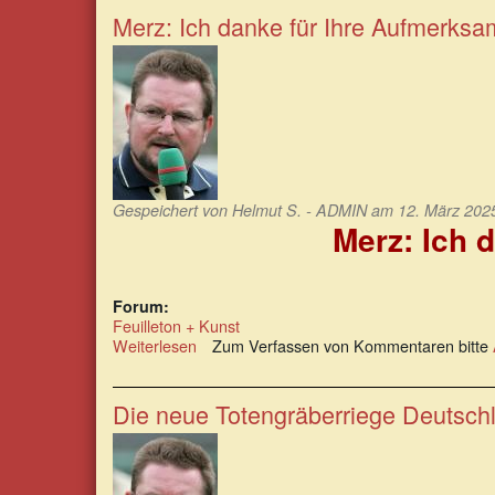
Merz
Merz: Ich danke für Ihre Aufmerksa
&
Klingbeil
können
zufrieden
sein
Gespeichert von
Helmut S. - ADMIN
am 12. März 2025
Merz: Ich 
Forum:
Feuilleton + Kunst
Weiterlesen
über
Zum Verfassen von Kommentaren bitte
Merz:
Ich
danke
Die neue Totengräberriege Deutschl
für
Ihre
Aufmerksamkeit
–