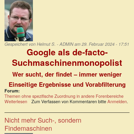
dem
DSA
Gespeichert von
Helmut S. - ADMIN
am 29. Februar 2024 - 17:51
Google als de-facto-
Suchmaschinenmonopolist
Wer sucht, der findet – immer weniger
Einseitige Ergebnisse und Vorabfilterung
Forum:
Themen ohne spezifische Zuordnung in andere Forenbereiche
Weiterlesen
über
Zum Verfassen von Kommentaren bitte
Anmelden
.
Google
als
de-
Nicht mehr Such-, sondern
facto-
Findemaschinen
Suchmaschinenmonopolist