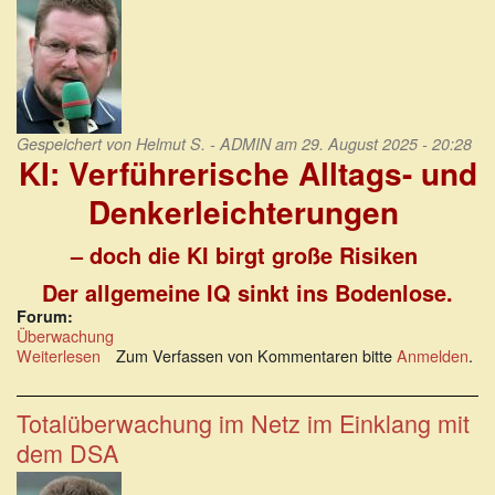
Gespeichert von
Helmut S. - ADMIN
am 29. August 2025 - 20:28
KI: Verführerische Alltags- und
Denkerleichterungen
– doch die KI birgt große Risiken
Der allgemeine IQ sinkt ins Bodenlose.
Forum:
Überwachung
Weiterlesen
über
Zum Verfassen von Kommentaren bitte
Anmelden
.
Verführerische
Alltags-
und
Totalüberwachung im Netz im Einklang mit
Denkerleichterungen
dem DSA
durch
KI