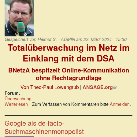
Gespeichert von
Helmut S. - ADMIN
am 22. März 2024 - 15:30
Totalüberwachung im Netz im
Einklang mit dem DSA
BNetzA bespitzelt Online-Kommunikation
ohne Rechtsgrundlage
Von Theo-Paul Löwengrub
|
ANSAGE.org
(Link
ist
Forum:
Überwachung
extern)
Weiterlesen
über
Zum Verfassen von Kommentaren bitte
Anmelden
.
Totalüberwachung
im
Netz
Google als de-facto-
im
Suchmaschinenmonopolist
Einklang
mit