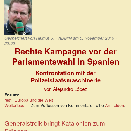
Gespeichert von
Helmut S. - ADMIN
am 5. November 2019 -
22:02
Rechte Kampagne vor der
Parlamentswahl in Spanien
Konfrontation mit der
Polizeistaatsmaschinerie
von Alejandro López
Forum:
restl. Europa und die Welt
Weiterlesen
über
Zum Verfassen von Kommentaren bitte
Anmelden
.
Rechte
Kampagne
vor
Generalstreik bringt Katalonien zum
der
Erliegen