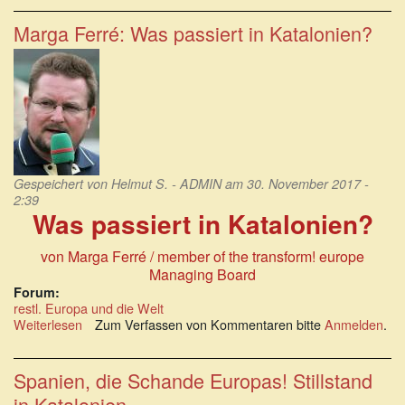
Pedro
Sánchez
Marga Ferré: Was passiert in Katalonien?
verdrängt
Mariano
Rajoy,
aber
was
nun?
Gespeichert von
Helmut S. - ADMIN
am 30. November 2017 -
2:39
Was passiert in Katalonien?
von Marga Ferré / member of the transform! europe
Managing Board
Forum:
restl. Europa und die Welt
Weiterlesen
über
Zum Verfassen von Kommentaren bitte
Anmelden
.
Marga
Ferré:
Was
Spanien, die Schande Europas! Stillstand
passiert
in Katalonien.