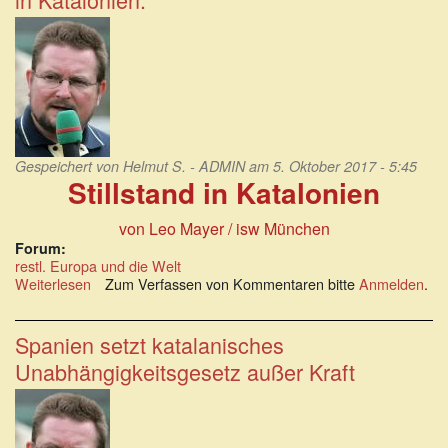
in
Katalonien?
Gespeichert von
Helmut S. - ADMIN
am 5. Oktober 2017 - 5:45
Stillstand in Katalonien
von Leo Mayer
/ isw München
Forum:
restl. Europa und die Welt
Weiterlesen
über
Zum Verfassen von Kommentaren bitte
Anmelden
.
Spanien,
die
Schande
Spanien setzt katalanisches
Europas!
Unabhängigkeitsgesetz außer Kraft
Stillstand
in
Katalonien.