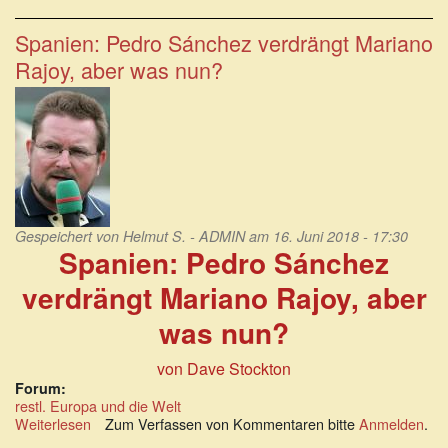
Schande:
EU-
Spanien: Pedro Sánchez verdrängt Mariano
Parlament
Rajoy, aber was nun?
predigt
weltweit
Rechtsstaatlichkeit
Gespeichert von
Helmut S. - ADMIN
am 16. Juni 2018 - 17:30
Spanien: Pedro Sánchez
verdrängt Mariano Rajoy, aber
was nun?
von Dave Stockton
Forum:
restl. Europa und die Welt
Weiterlesen
über
Zum Verfassen von Kommentaren bitte
Anmelden
.
Spanien: