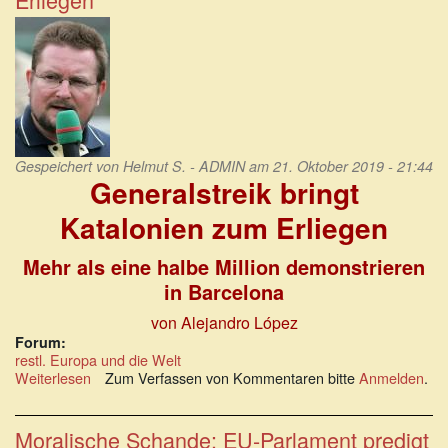
Parlamentswahl
in
Spanien
Gespeichert von
Helmut S. - ADMIN
am 21. Oktober 2019 - 21:44
Generalstreik bringt
Katalonien zum Erliegen
Mehr als eine halbe Million demonstrieren
in Barcelona
von Alejandro López
Forum:
restl. Europa und die Welt
Weiterlesen
über
Zum Verfassen von Kommentaren bitte
Anmelden
.
Generalstreik
bringt
Katalonien
Moralische Schande: EU-Parlament predigt