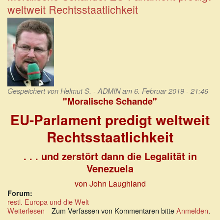
zum
weltweit Rechtsstaatlichkeit
Erliegen
Gespeichert von
Helmut S. - ADMIN
am 6. Februar 2019 - 21:46
"Moralische Schande"
EU-Parlament predigt weltweit
Rechtsstaatlichkeit
. . . und zerstört dann die Legalität in
Venezuela
von John Laughland
Forum:
restl. Europa und die Welt
Weiterlesen
über
Zum Verfassen von Kommentaren bitte
Anmelden
.
Moralische