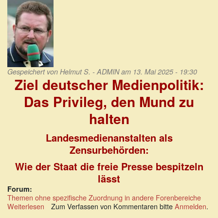
leistet
ganze
Arbeit
Gespeichert von
Helmut S. - ADMIN
am 13. Mai 2025 - 19:30
Ziel deutscher Medienpolitik:
Das Privileg, den Mund zu
halten
Landesmedienanstalten als
Zensurbehörden:
Wie der Staat die freie Presse bespitzeln
lässt
Forum:
Themen ohne spezifische Zuordnung in andere Forenbereiche
Weiterlesen
über
Zum Verfassen von Kommentaren bitte
Anmelden
.
Ziel