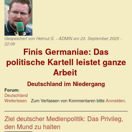
Gespeichert von
Helmut S. - ADMIN
am 23. September 2025 -
22:06
Finis Germaniae: Das
politische Kartell leistet ganze
Arbeit
Deutschland im Niedergang
Forum:
Deutschland
Weiterlesen
über
Zum Verfassen von Kommentaren bitte
Anmelden
.
Finis
Germaniae:
Das
Ziel deutscher Medienpolitik: Das Privileg,
politische
den Mund zu halten
Kartell