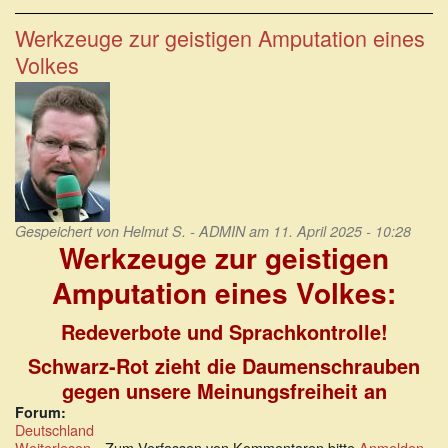
deutscher
Medienpolitik:
Werkzeuge zur geistigen Amputation eines
Das
Volkes
Privileg,
den
Mund
zu
halten
Gespeichert von
Helmut S. - ADMIN
am 11. April 2025 - 10:28
Werkzeuge zur geistigen
Amputation eines Volkes:
Redeverbote und Sprachkontrolle!
Schwarz-Rot zieht die Daumenschrauben
gegen unsere Meinungsfreiheit an
Forum:
Deutschland
Weiterlesen
über
Zum Verfassen von Kommentaren bitte
Anmelden
.