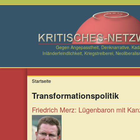
Direkt
zum
Inhalt
Gegen Angepasstheit, Denknarrative, Ka
Inländerfeindlichkeit, Kriegstreiberei, Neolibe
Startseite
Transformationspolitik
Friedrich Merz: Lügenbaron mit Kan