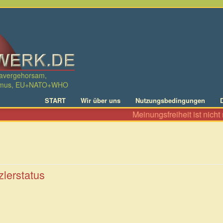
davergehorsam,
ralismus, EU+NATO+WHO
START
Wir über uns
Nutzungsbedingungen
Meinungsfreiheit ist nicht nur 
zlerstatus