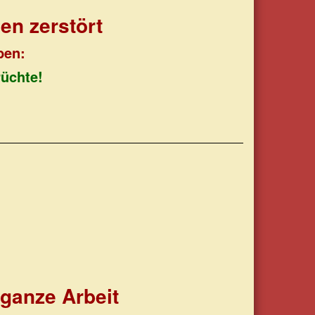
en zerstört
rben:
rüchte!
t ganze Arbeit