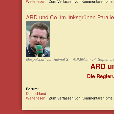
Weiterlesen
über
Zum Verfassen von Kommentaren bitte
Massenweise
„Fachkräfte“
begehren
ARD und Co. im linksgrünen Parall
Einlass
nach
Deutschland
Gespeichert von
Helmut S. - ADMIN
am 14. September
ARD un
Die Regier
Forum:
Deutschland
Weiterlesen
über
Zum Verfassen von Kommentaren bitte
ARD
und
Co.