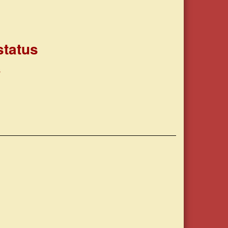
status
ds