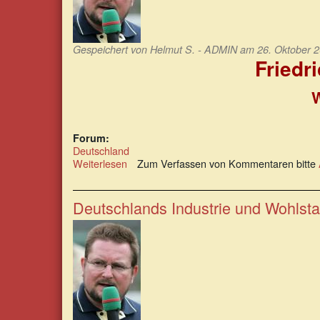
Gespeichert von
Helmut S. - ADMIN
am 26. Oktober 2
Friedr
W
Forum:
Deutschland
Weiterlesen
über
Zum Verfassen von Kommentaren bitte
Friedrich
Merz:
Lügenbaron
Deutschlands Industrie und Wohlsta
mit
Kanzlerstatus