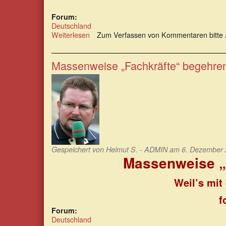
Forum:
Deutschland
Weiterlesen
über
Zum Verfassen von Kommentaren bitte
Finis
Germaniae:
Das
Massenweise „Fachkräfte“ begehren
politische
Kartell
leistet
ganze
Arbeit
Gespeichert von
Helmut S. - ADMIN
am 6. Dezember 2
Massenweise „
Weil’s mit
f
Forum:
Deutschland