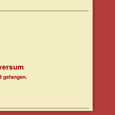
iversum
d gefangen.