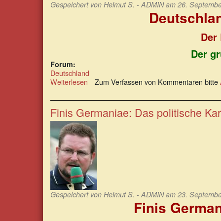
Gespeichert von
Helmut S. - ADMIN
am 26. September
Deutschlan
Der 
Der gr
Forum:
Deutschland
Weiterlesen
über
Zum Verfassen von Kommentaren bitte
Deutschlands
Industrie
und
Finis Germaniae: Das politische Kart
Wohlstand
werden
zerstört
Gespeichert von
Helmut S. - ADMIN
am 23. September
Finis Germani