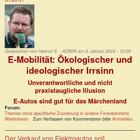
eine
Realitätskrise.
Gespeichert von
Helmut S. - ADMIN
am 8. Januar 2024 - 12:29
E-Mobilität: Ökologischer und
ideologischer Irrsinn
Unverantwortliche und nicht
praxistaugliche Illusion
E-Autos sind gut für das Märchenland
Forum:
Themen ohne spezifische Zuordnung in andere Forenbereiche
Weiterlesen
über
Zum Verfassen von Kommentaren bitte
Anmelden
.
E-
Mobilität:
Ökologischer
Der Verkauf von Elektroautos soll