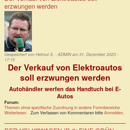
und
erzwungen werden
ideologischer
Irrsinn
Gespeichert von
Helmut S. - ADMIN
am 31. Dezember 2023 -
17:15
Der Verkauf von Elektroautos
soll erzwungen werden
Autohändler werfen das Handtuch bei E-
Autos
Forum:
Themen ohne spezifische Zuordnung in andere Forenbereiche
Weiterlesen
über
Zum Verfassen von Kommentaren bitte
Anmelden
.
Der
Verkauf
von