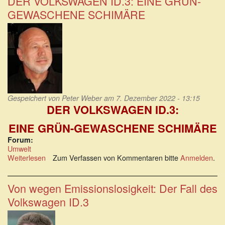
DER VOLKSWAGEN ID.3: EINE GRÜN-
Elektroautos
GEWASCHENE SCHIMÄRE
soll
erzwungen
werden
Gespeichert von
Peter Weber
am 7. Dezember 2022 - 13:15
DER VOLKSWAGEN ID.3:
EINE GRÜN-GEWASCHENE SCHIMÄRE
Forum:
Umwelt
Weiterlesen
über
Zum Verfassen von Kommentaren bitte
Anmelden
.
DER
VOLKSWAGEN
ID.3:
Von wegen Emissionslosigkeit: Der Fall des
EINE
Volkswagen ID.3
GRÜN-
GEWASCHENE
SCHIMÄRE