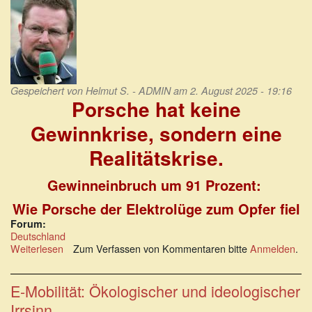
Gespeichert von
Helmut S. - ADMIN
am 2. August 2025 - 19:16
Porsche hat keine
Gewinnkrise, sondern eine
Realitätskrise.
Gewinneinbruch um 91 Prozent:
Wie Porsche der Elektrolüge zum Opfer fiel
Forum:
Deutschland
Weiterlesen
über
Zum Verfassen von Kommentaren bitte
Anmelden
.
Porsche
hat
keine
E-Mobilität: Ökologischer und ideologischer
Gewinnkrise,
Irrsinn
sondern