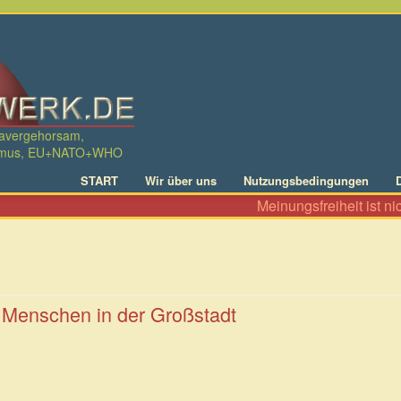
davergehorsam,
ralismus, EU+NATO+WHO
START
Wir über uns
Nutzungsbedingungen
Meinungsfreiheit ist nicht
 Menschen in der Großstadt