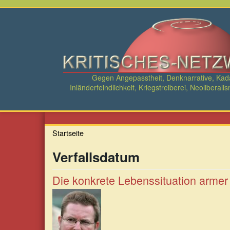
Direkt
zum
Inhalt
Gegen Angepasstheit, Denknarrative, Ka
Inländerfeindlichkeit, Kriegstreiberei, Neolibe
Startseite
Verfallsdatum
Die konkrete Lebenssituation armer