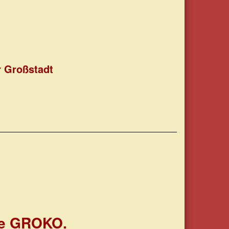
r Großstadt
he GROKO.