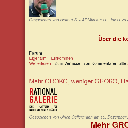
Gespeichert von
Helmut S. - ADMIN
am 20. Juli 2020 
Über die k
Forum:
Eigentum + Einkommen
Weiterlesen
über
Zum Verfassen von Kommentaren bitte
Die
konkrete
Lebenssituation
Mehr GROKO, weniger GROKO, H
armer
Menschen
in
der
Großstadt
Gespeichert von
Ulrich Gellermann
am 13. Dezember 2
Mehr GRO