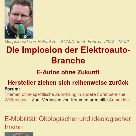
eine
Realitätskrise.
Gespeichert von
Helmut S. - ADMIN
am 8. Februar 2024 - 15:02
Die Implosion der Elektroauto-
Branche
E-Autos ohne Zukunft
Hersteller ziehen sich reihenweise zurück
Forum:
Themen ohne spezifische Zuordnung in andere Forenbereiche
Weiterlesen
über
Zum Verfassen von Kommentaren bitte
Anmelden
.
Die
Implosion
der
E-Mobilität: Ökologischer und ideologischer
Elektroauto-
Irrsinn
Branche