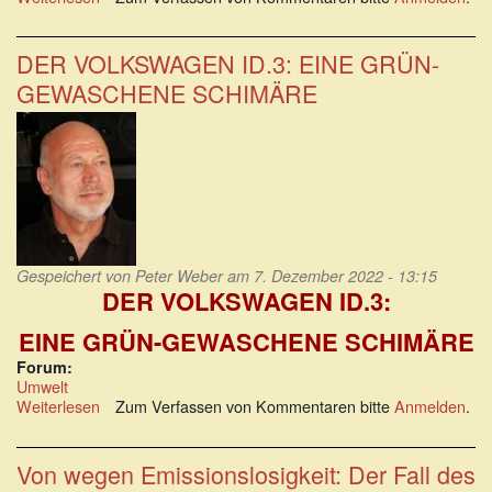
Nachfrage
stockt:
E-
DER VOLKSWAGEN ID.3: EINE GRÜN-
Autos
GEWASCHENE SCHIMÄRE
werden
zum
Ladenhüter
Gespeichert von
Peter Weber
am 7. Dezember 2022 - 13:15
DER VOLKSWAGEN ID.3:
EINE GRÜN-GEWASCHENE SCHIMÄRE
Forum:
Umwelt
Weiterlesen
über
Zum Verfassen von Kommentaren bitte
Anmelden
.
DER
VOLKSWAGEN
ID.3:
Von wegen Emissionslosigkeit: Der Fall des
EINE