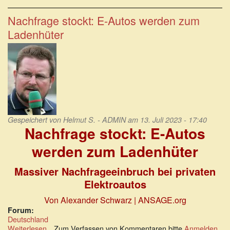
sind
gleich,
Nachfrage stockt: E-Autos werden zum
aber
Ladenhüter
die
Ukrainer
sind
eben
gleicher.
Gespeichert von
Helmut S. - ADMIN
am 13. Juli 2023 - 17:40
Nachfrage stockt: E-Autos
werden zum Ladenhüter
Massiver Nachfrageeinbruch bei privaten
Elektroautos
Von Alexander Schwarz
| ANSAGE.org
Forum:
Deutschland
Weiterlesen
über
Zum Verfassen von Kommentaren bitte
Anmelden
.