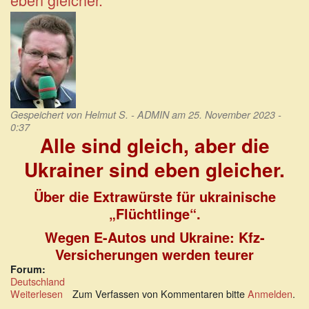
soll
erzwungen
werden
Gespeichert von
Helmut S. - ADMIN
am 25. November 2023 -
0:37
Alle sind gleich, aber die
Ukrainer sind eben gleicher.
Über die Extrawürste für ukrainische
„Flüchtlinge“.
Wegen E-Autos und Ukraine: Kfz-
Versicherungen werden teurer
Forum:
Deutschland
Weiterlesen
über
Zum Verfassen von Kommentaren bitte
Anmelden
.
Alle