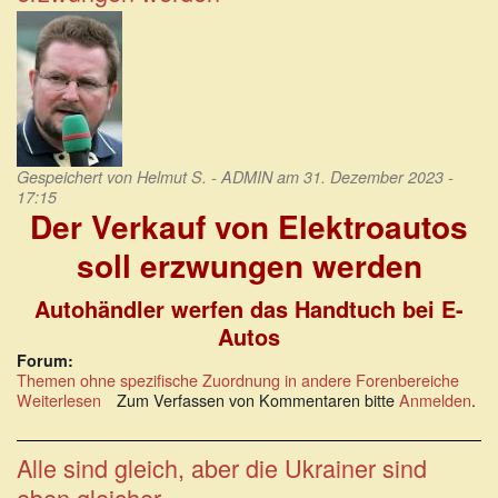
Irrsinn
Gespeichert von
Helmut S. - ADMIN
am 31. Dezember 2023 -
17:15
Der Verkauf von Elektroautos
soll erzwungen werden
Autohändler werfen das Handtuch bei E-
Autos
Forum:
Themen ohne spezifische Zuordnung in andere Forenbereiche
Weiterlesen
über
Zum Verfassen von Kommentaren bitte
Anmelden
.
Der
Verkauf
von
Alle sind gleich, aber die Ukrainer sind
Elektroautos
eben gleicher.