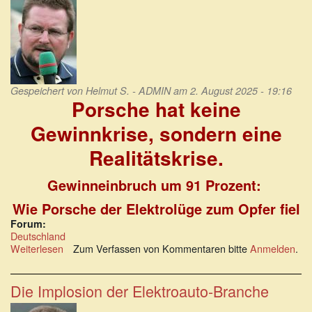
Gespeichert von
Helmut S. - ADMIN
am 2. August 2025 - 19:16
Porsche hat keine
Gewinnkrise, sondern eine
Realitätskrise.
Gewinneinbruch um 91 Prozent:
Wie Porsche der Elektrolüge zum Opfer fiel
Forum:
Deutschland
Weiterlesen
über
Zum Verfassen von Kommentaren bitte
Anmelden
.
Porsche
hat
keine
Die Implosion der Elektroauto-Branche
Gewinnkrise,
sondern