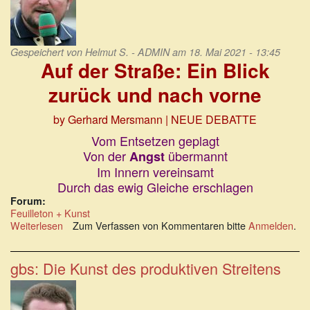
Gespeichert von
Helmut S. - ADMIN
am 18. Mai 2021 - 13:45
Auf der Straße: Ein Blick
zurück und nach vorne
by Gerhard Mersmann | NEUE DEBATTE
Vom Entsetzen geplagt
Von der
übermannt
Angst
Im Innern vereinsamt
Durch das ewig Gleiche erschlagen
Forum:
Feuilleton + Kunst
Weiterlesen
über
Zum Verfassen von Kommentaren bitte
Anmelden
.
Auf
der
Straße:
gbs: Die Kunst des produktiven Streitens
Ein
Blick
zurück