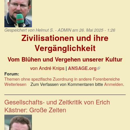
Gespeichert von
Helmut S. - ADMIN
am 26. Mai 2025 - 1:26
Zivilisationen und ihre
Vergänglichkeit
Vom Blühen und Vergehen unserer Kultur
von André Knips
|
ANSAGE.org
(Link
ist
Forum:
Themen ohne spezifische Zuordnung in andere Forenbereiche
extern)
Weiterlesen
über
Zum Verfassen von Kommentaren bitte
Anmelden
.
Zivilisationen
und
ihre
Gesellschafts- und Zeitkritik von Erich
Vergänglichkeit
Kästner: Große Zeiten