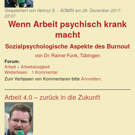
Gespeichert von
Helmut S. - ADMIN
am 29. Dezember 2017 -
22:07
Wenn Arbeit psychisch krank
macht
Sozialpsychologische Aspekte des Burnout
von Dr. Rainer Funk, Tübingen
Forum:
Arbeit + Arbeitslosigkeit
Weiterlesen
über
1 Kommentar
Wenn
Zum Verfassen von Kommentaren bitte
Anmelden
.
Arbeit
psychisch
krank
Arbeit 4.0 – zurück in die Zukunft
macht:
Sozialpsychologische
Aspekte
des
Burnout