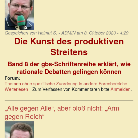
und
nach
vorne
Gespeichert von
Helmut S. - ADMIN
am 8. Oktober 2020 - 4:29
Die Kunst des produktiven
Streitens
Band 8 der gbs-Schriftenreihe erklärt, wie
rationale Debatten gelingen können
Forum:
Themen ohne spezifische Zuordnung in andere Forenbereiche
Weiterlesen
über
Zum Verfassen von Kommentaren bitte
Anmelden
.
gbs:
Die
Kunst
„Alle gegen Alle“, aber bloß nicht: „Arm
des
gegen Reich“
produktiven
Streitens