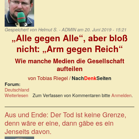
Gespeichert von
Helmut S. - ADMIN
am 20. Juni 2019 - 15:21
„Alle gegen Alle“, aber bloß
nicht:
„Arm gegen Reich“
Wie manche Medien die Gesellschaft
aufteilen
von Tobias Riegel /
Nach
Denk
Seiten
Forum:
Deutschland
Weiterlesen
über
Zum Verfassen von Kommentaren bitte
Anmelden
.
„Alle
gegen
Alle“,
Aus und Ende: Der Tod ist keine Grenze,
aber
denn wäre er eine, dann gäbe es ein
bloß
nicht:
Jenseits davon.
„Arm