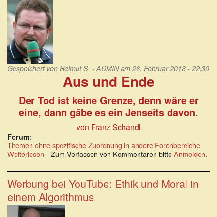
gegen
Reich“
Gespeichert von
Helmut S. - ADMIN
am 26. Februar 2018 - 22:30
Aus und Ende
Der Tod ist keine Grenze, denn wäre er
eine, dann gäbe es ein Jenseits davon.
von Franz Schandl
Forum:
Themen ohne spezifische Zuordnung in andere Forenbereiche
Weiterlesen
über
Zum Verfassen von Kommentaren bitte
Anmelden
.
Aus
und
Ende:
Werbung bei YouTube: Ethik und Moral in
Der
einem Algorithmus
Tod
ist
keine