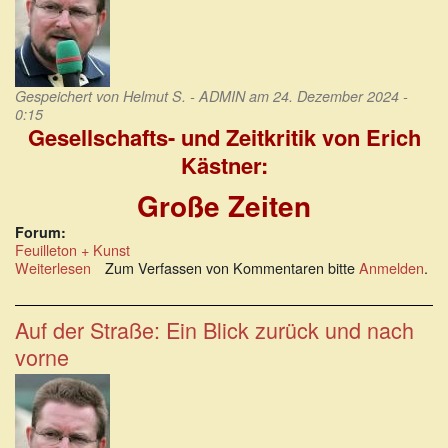
Gespeichert von
Helmut S. - ADMIN
am 24. Dezember 2024 -
0:15
Gesellschafts- und Zeitkritik von Erich
Kästner:
Große Zeiten
Forum:
Feuilleton + Kunst
Weiterlesen
über
Zum Verfassen von Kommentaren bitte
Anmelden
.
Gesellschafts-
und
Zeitkritik
Auf der Straße: Ein Blick zurück und nach
von
vorne
Erich
Kästner:
Große
Zeiten