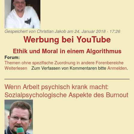
Grenze,
denn
wäre
er
eine,
dann
Gespeichert von
Christian Jakob
am 24. Januar 2018 - 17:26
Werbung bei YouTube
gäbe
es
ein
Ethik und Moral in einem Algorithmus
Jenseits
Forum:
davon.
Themen ohne spezifische Zuordnung in andere Forenbereiche
Weiterlesen
über
Zum Verfassen von Kommentaren bitte
Anmelden
.
Werbung
bei
YouTube:
Wenn Arbeit psychisch krank macht:
Ethik
Sozialpsychologische Aspekte des Burnout
und
Moral
in
einem
Algorithmus