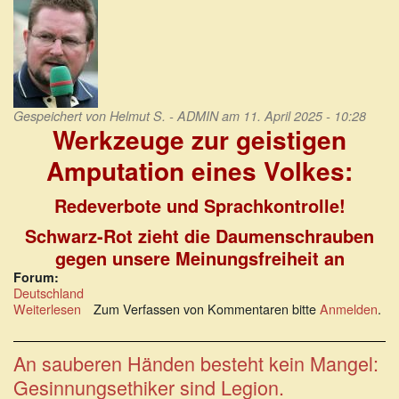
Gespeichert von
Helmut S. - ADMIN
am 11. April 2025 - 10:28
Werkzeuge zur geistigen
Amputation eines Volkes:
Redeverbote und Sprachkontrolle!
Schwarz-Rot zieht die Daumenschrauben
gegen unsere Meinungsfreiheit an
Forum:
Deutschland
Weiterlesen
über
Zum Verfassen von Kommentaren bitte
Anmelden
.
Werkzeuge
zur
geistigen
An sauberen Händen besteht kein Mangel:
Amputation
Gesinnungsethiker sind Legion.
eines