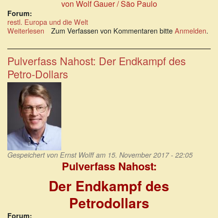
von Wolf Gauer / São Paulo
Forum:
restl. Europa und die Welt
Weiterlesen
über
Zum Verfassen von Kommentaren bitte
Anmelden
.
Das
Schweizer
Taschenmesser
Pulverfass Nahost: Der Endkampf des
der
Petro-Dollars
US-
Außenpolitik:
Der
Fall
Venezuela
Gespeichert von
Ernst Wolff
am 15. November 2017 - 22:05
Pulverfass Nahost:
Der Endkampf des
Petrodollars
Forum: