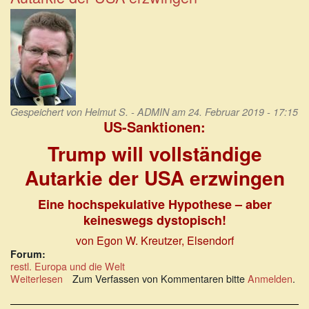
Gespeichert von
Helmut S. - ADMIN
am 24. Februar 2019 - 17:15
US-Sanktionen:
Trump will vollständige
Autarkie der USA erzwingen
Eine hochspekulative Hypothese – aber
keineswegs dystopisch!
von Egon W. Kreutzer, Elsendorf
Forum:
restl. Europa und die Welt
Weiterlesen
über
Zum Verfassen von Kommentaren bitte
Anmelden
.
US-
Sanktionen: