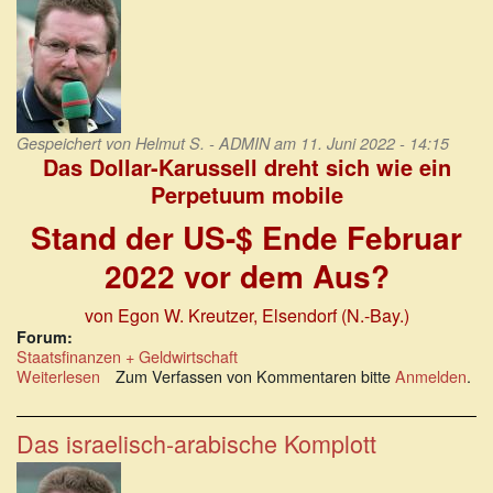
Gespeichert von
Helmut S. - ADMIN
am 11. Juni 2022 - 14:15
Das Dollar-Karussell dreht sich wie ein
Perpetuum mobile
Stand der US-$ Ende Februar
2022 vor dem Aus?
von Egon W. Kreutzer
, Elsendorf (N.-Bay.)
Forum:
Staatsfinanzen + Geldwirtschaft
Weiterlesen
über
Zum Verfassen von Kommentaren bitte
Anmelden
.
USA:
Das
Dollar-
Das israelisch-arabische Komplott
Karussell
dreht