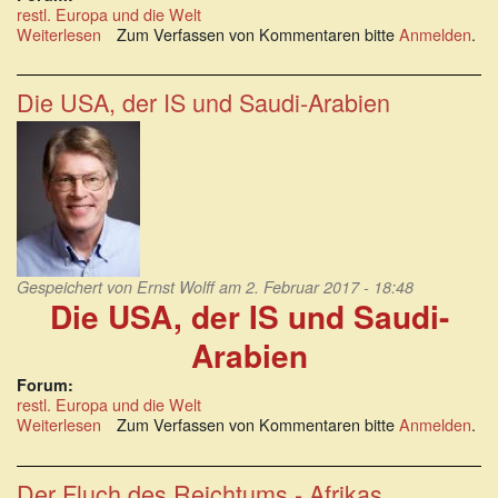
restl. Europa und die Welt
Weiterlesen
über
Zum Verfassen von Kommentaren bitte
Anmelden
.
Pulverfass
Nahost:
Der
Die USA, der IS und Saudi-Arabien
Endkampf
des
Petro-
Dollars
Gespeichert von
Ernst Wolff
am 2. Februar 2017 - 18:48
Die USA, der IS und Saudi-
Arabien
Forum:
restl. Europa und die Welt
Weiterlesen
über
Zum Verfassen von Kommentaren bitte
Anmelden
.
Die
USA,
der
Der Fluch des Reichtums - Afrikas