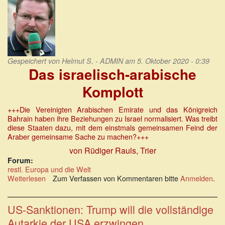
sich
wie
ein
Perpetuum
mobile
Gespeichert von
Helmut S. - ADMIN
am 5. Oktober 2020 - 0:39
Das israelisch-arabische
Komplott
+++Die Vereinigten Arabischen Emirate und das Königreich
Bahrain haben ihre Beziehungen zu Israel normalisiert. Was treibt
diese Staaten dazu, mit dem einstmals gemeinsamen Feind der
Araber gemeinsame Sache zu machen?+++
von Rüdiger Rauls, Trier
Forum:
restl. Europa und die Welt
Weiterlesen
über
Zum Verfassen von Kommentaren bitte
Anmelden
.
Das
israelisch-
arabische
US-Sanktionen: Trump will die vollständige
Komplott
Autarkie der USA erzwingen