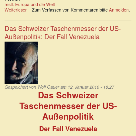
restl. Europa und die Welt
Weiterlesen
über
Zum Verfassen von Kommentaren bitte
Anmelden
.
Die
Auslöschung
des
Das Schweizer Taschenmesser der US-
Jemen:
Außenpolitik: Der Fall Venezuela
Größte
Katastrophe
der
Gegenwart
Gespeichert von
Wolf Gauer
am 12. Januar 2018 - 18:27
Das Schweizer
Taschenmesser der US-
Außenpolitik
Der Fall Venezuela