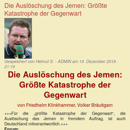
Trump
Die Auslöschung des Jemen: Größte
will
Katastrophe der Gegenwart
die
vollständige
Autarkie
der
USA
erzwingen
Gespeichert von
Helmut S. - ADMIN
am 19. Dezember 2018 -
21:19
Die Auslöschung des Jemen:
Größte Katastrophe der
Gegenwart
von Friedhelm Klinkhammer, Volker Bräutigam
+++Für die „größte Katastrophe der Gegenwart“, die
Auslöschung des Jemen in fremdem Auftrag, ist auch
Deutschland mitverantwortlich.+++
Forum: