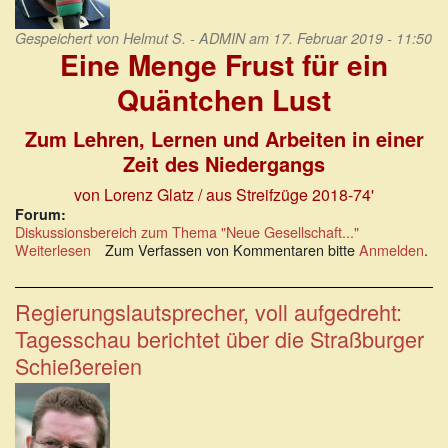
Gespeichert von
Helmut S. - ADMIN
am 17. Februar 2019 - 11:50
Eine Menge Frust für ein
Quäntchen Lust
Zum Lehren, Lernen und Arbeiten in einer
Zeit des Niedergangs
von Lorenz Glatz / aus Streifzüge 2018-74'
Forum:
Diskussionsbereich zum Thema "Neue Gesellschaft..."
Weiterlesen
über
Zum Verfassen von Kommentaren bitte
Anmelden
.
Eine
Menge
Frust
Regierungslautsprecher, voll aufgedreht:
für
Tagesschau berichtet über die Straßburger
ein
Quäntchen
Schießereien
Lust