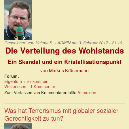
Gespeichert von
Helmut S. - ADMIN
am 3. Februar 2017 - 21:19
Die Verteilung des Wohlstands
Ein Skandal und ein Kristallisationspunkt
von Markus Krüsemann
Forum:
Eigentum + Einkommen
Weiterlesen
über
1 Kommentar
Die
Zum Verfassen von Kommentaren bitte
Anmelden
.
Verteilung
des
Wohlstands:
Was hat Terrorismus mit globaler sozialer
Ein
Gerechtigkeit zu tun?
Skandal
und
ein