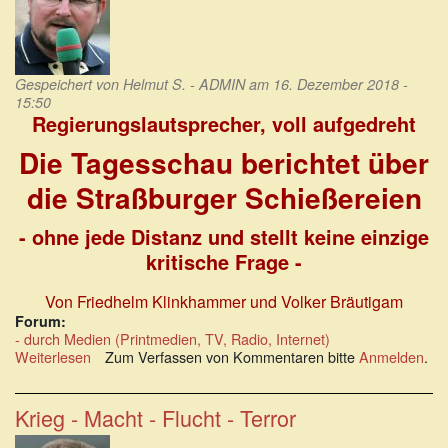
Gespeichert von
Helmut S. - ADMIN
am 16. Dezember 2018 -
15:50
Regierungslautsprecher, voll aufgedreht
Die Tagesschau berichtet über
die Straßburger Schießereien
- ohne jede Distanz und stellt keine einzige
kritische Frage -
Von Friedhelm Klinkhammer und Volker Bräutigam
Forum:
- durch Medien (Printmedien, TV, Radio, Internet)
Weiterlesen
über
Zum Verfassen von Kommentaren bitte
Anmelden
.
Regierungslautsprecher,
voll
aufgedreht:
Krieg - Macht - Flucht - Terror
Tagesschau
berichtet