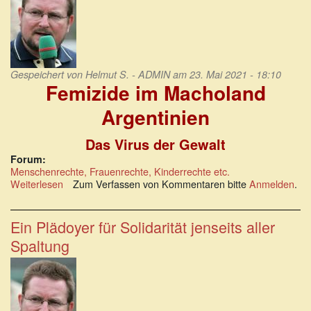
in
Uniform
Gespeichert von
Helmut S. - ADMIN
am 23. Mai 2021 - 18:10
Femizide im Macholand
Argentinien
Das Virus der Gewalt
Forum:
Menschenrechte, Frauenrechte, Kinderrechte etc.
Weiterlesen
über
Zum Verfassen von Kommentaren bitte
Anmelden
.
Femizide
im
Macholand
Ein Plädoyer für Solidarität jenseits aller
Argentinien
Spaltung