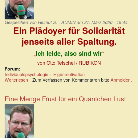
Gespeichert von
Helmut S. - ADMIN
am 27. März 2020 - 19:44
Ein Plädoyer für Solidarität
jenseits aller Spaltung.
„
Ich leide, also sind wir
“
von Otto Teischel / RUBIKON
Forum:
Individualspsychologie + Eigenmotivation
Weiterlesen
über
Zum Verfassen von Kommentaren bitte
Anmelden
.
Ein
Plädoyer
für
Eine Menge Frust für ein Quäntchen Lust
Solidarität
jenseits
aller
Spaltung