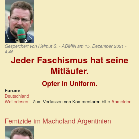
in
Russland
Gespeichert von
Helmut S. - ADMIN
am 15. Dezember 2021 -
4:46
Jeder Faschismus hat seine
Mitläufer.
Opfer in Uniform
.
Forum:
Deutschland
Weiterlesen
über
Zum Verfassen von Kommentaren bitte
Anmelden
.
Jeder
Faschismus
hat
Femizide im Macholand Argentinien
seine
Mitläufer:
Opfer