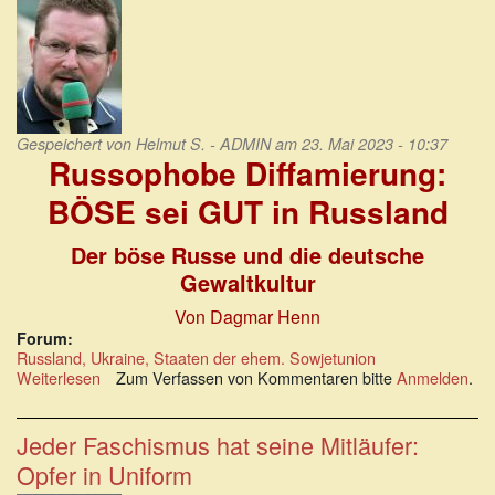
Gespeichert von
Helmut S. - ADMIN
am 23. Mai 2023 - 10:37
Russophobe Diffamierung:
BÖSE sei GUT in Russland
Der böse Russe und die deutsche
Gewaltkultur
Von Dagmar Henn
Forum:
Russland, Ukraine, Staaten der ehem. Sowjetunion
Weiterlesen
über
Zum Verfassen von Kommentaren bitte
Anmelden
.
Russophobe
Diffamierung:
BÖSE
Jeder Faschismus hat seine Mitläufer:
sei
Opfer in Uniform
GUT