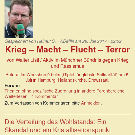
über
die
Straßburger
Schießereien
Gespeichert von
Helmut S. - ADMIN
am 26. Juli 2017 - 22:52
Krieg – Macht – Flucht – Terror
von Walter Listl / Aktiv im Münchner Bündnis gegen Krieg
und Rassismus
Referat im Workshop 9 beim „Gipfel für globale Solidarität“ am 5.
Juli in Hamburg, Heilandskirche, Drewssaal.
Forum:
Themen ohne spezifische Zuordnung in andere Forenbereiche
Weiterlesen
über
1 Kommentar
Krieg
Zum Verfassen von Kommentaren bitte
Anmelden
.
-
Macht
-
Die Verteilung des Wohlstands: Ein
Flucht
Skandal und ein Kristallisationspunkt
-
Terror