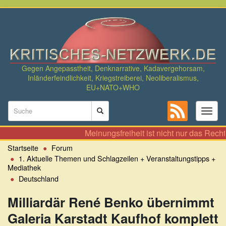
Direkt
zum
Inhalt
Gegen Angepasstheit, Denknarrative, Kadavergehorsam,
Inländerfeindlichkeit, Kriegstreiberei, Neoliberalismus,
EU+NATO+WHO
Suchformular
Toggl
naviga
Suche
Meinungsfreiheit ist nicht nur das Recht, zu 
Startseite
Forum
1. Aktuelle Themen und Schlagzeilen + Veranstaltungstipps +
Mediathek
Deutschland
Milliardär René Benko übernimmt
Galeria Karstadt Kaufhof komplett