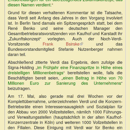
diesen Namen verdient.
“
Grund für diesen verhaltenen Kommentar ist die Tatsache,
dass Verdi seit Anfang des Jahres in den Vorgang involviert
ist. In Berlin fand damals ein Spitzengespräch statt, bei dem
René Benko und seine deutschen Manager den
Gesamtbetriebsratsvorsitzenden von Kaufhof und Karstadt ihr
„Zukunftskonzept“ vorlegten. Auch der Noch-Verdi-
Vorsitzende
Frank Bsirske
(Link
und das
Bundesvorstandsmitglied Stefanie Nutzenberger nahmen
ist
daran teil.
extern)
Abschließend zitierte Verdi das Ergebnis, dem zufolge die
Signa-Holding „
im Frühjahr eine Finanzspritze in Höhe eines
dreistelligen Millionenbetrags
“ bereitstellen wolle, falls die
Beschäftigten bereit seien, „
einen Beitrag in Höhe von 70
Millionen Euro zur Sanierung des Unternehmens
“
beizutragen.
Am 17. Mai, also gerade mal drei Wochen vor der
Komplettübernahme, unterzeichneten Verdi und die Konzern-
Betriebsräte einen Interessensausgleich und Sozialplan für
den Abbau von 2000 Vollzeitstellen, nämlich 1000 Führungs-
und Verwaltungsstellen (hauptsächlich in der alten Kaufhof-
Konzernzentrale in Köln) und weiteren 1000 Vollzeitstellen in
den Filialen. Diese Einigung mit Verdi war für Benko ein