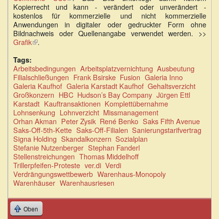
Kopierrecht und kann - verändert oder unverändert -
ist
kostenlos für kommerzielle und nicht kommerzielle
extern)
Anwendungen in digitaler oder gedruckter Form ohne
Bildnachweis oder Quellenangabe verwendet werden. >>
Grafik
(Link
.
ist
extern)
Tags:
Arbeitsbedingungen
Arbeitsplatzvernichtung
Ausbeutung
Filialschließungen
Frank Bsirske
Fusion
Galeria Inno
Galeria Kaufhof
Galeria Karstadt Kaufhof
Gehaltsverzicht
Großkonzern
HBC
Hudson’s Bay Company
Jürgen Ettl
Karstadt
Kauftransaktionen
Komplettübernahme
Lohnsenkung
Lohnverzicht
Missmanagement
Orhan Akman
Peter Zysik
René Benko
Saks Fifth Avenue
Saks-Off-5th-Kette
Saks-Off-Filialen
Sanierungstarifvertrag
Signa Holding
Skandalkonzern
Sozialplan
Stefanie Nutzenberger
Stephan Fanderl
Stellenstreichungen
Thomas Middelhoff
Trillerpfeifen-Proteste
ver.di
Verdi
Verdrängungswettbewerb
Warenhaus-Monopoly
Warenhäuser
Warenhausriesen
Oben