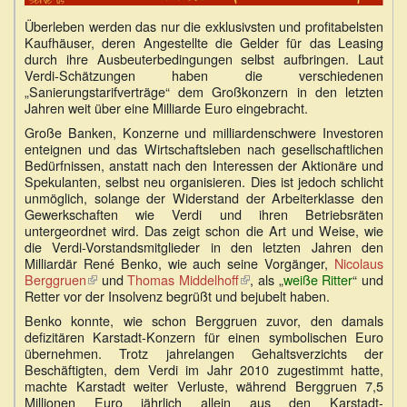
Überleben werden das nur die exklusivsten und profitabelsten
Kaufhäuser, deren Angestellte die Gelder für das Leasing
durch ihre Ausbeuterbedingungen selbst aufbringen. Laut
Verdi-Schätzungen haben die verschiedenen
„Sanierungstarifverträge“ dem Großkonzern in den letzten
Jahren weit über eine Milliarde Euro eingebracht.
Große Banken, Konzerne und milliardenschwere Investoren
enteignen und das Wirtschaftsleben nach gesellschaftlichen
Bedürfnissen, anstatt nach den Interessen der Aktionäre und
Spekulanten, selbst neu organisieren. Dies ist jedoch schlicht
unmöglich, solange der Widerstand der Arbeiterklasse den
Gewerkschaften wie Verdi und ihren Betriebsräten
untergeordnet wird. Das zeigt schon die Art und Weise, wie
die Verdi-Vorstandsmitglieder in den letzten Jahren den
Milliardär René Benko, wie auch seine Vorgänger,
Nicolaus
Berggruen
(Link
und
Thomas Middelhoff
(Link
, als „
weiße Ritter
“ und
Retter vor der Insolvenz begrüßt und bejubelt haben.
ist
ist
extern)
extern)
Benko konnte, wie schon Berggruen zuvor, den damals
defizitären Karstadt-Konzern für einen symbolischen Euro
übernehmen. Trotz jahrelangen Gehaltsverzichts der
Beschäftigten, dem Verdi im Jahr 2010 zugestimmt hatte,
machte Karstadt weiter Verluste, während Berggruen 7,5
Millionen Euro jährlich allein aus den Karstadt-