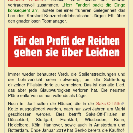
vertrauensvoll zusammen. „
ist
Herr Fanderl packt die Dinge
konsequent an
“, lautete bei einer früheren Gelegenheit das
extern)
Lob des Karstadt-Konzernbetriebsratschef Jürgen Ettl über
den gnadenlosen Topmanager.
Immer wieder behauptet Verdi, die Stellenstreichungen und
der Lohnverzicht seien notwendig, um die Schließung
einzelner Filialstandorte zu vermeiden. Das ist das alte Lied,
das aber jede Glaubwürdigkeit verloren hat. Die neusten
Pläne entlarven es nun vollends als Lüge.
Noch im Juni sollen die Häuser, die in die
Saks-Off-5th
(Link
-
Kette ausgegliedert wurden, nach nur zwei Jahren am Markt
ist
geschlossen werden. Dies betrifft Saks-Off-Filialen in
extern
Düsseldorf, Stuttgart, Frankfurt, Wiesbaden, Bonn,
Heidelberg, Köln, Hannover, sowie auch in Amsterdam und
Rotterdam. Ende Januar 2019 hat Benko bereits die Kaufhof-