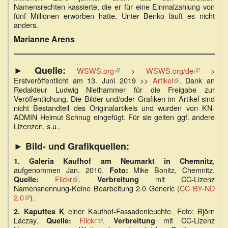
Namensrechten kassierte, die er für eine Einmalzahlung von
fünf Millionen erworben hatte. Unter Benko läuft es nicht
anders.
Marianne Arens
(Link
(Link
►
Quelle:
WSWS.org
>
WSWS.org/de
>
ist
ist
Erstveröffentlicht am 13. Juni 2019 >>
Artikel
(Link
. Dank an
extern)
extern)
Redakteur Ludwig Niethammer für die Freigabe zur
ist
Veröffentlichung. Die Bilder und/oder Grafiken im Artikel sind
extern)
nicht Bestandteil des Originalartikels und wurden von KN-
ADMIN Helmut Schnug eingefügt. Für sie gelten ggf. andere
Lizenzen, s.u..
► Bild- und Grafikquellen:
,
1. Galeria Kaufhof am Neumarkt in Chemnitz
aufgenommen Jan. 2010.
Mike Bonitz, Chemnitz.
Foto:
Flickr
(Link
.
mit CC-Lizenz
Quelle:
Verbreitung
Namensnennung-Keine Bearbeitung 2.0 Generic (
ist
CC BY-ND
2.0
(Link
).
extern)
ist
einer Kaufhof-Fassadenleuchte. Foto: Björn
2. Kaputtes K
extern)
Láczay.
Flickr
(Link
.
mit CC-Lizenz
Quelle:
Verbreitung