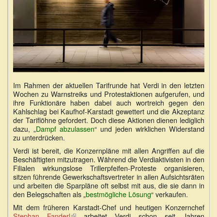
Im Rahmen der aktuellen Tarifrunde hat Verdi in den letzten
Wochen zu Warnstreiks und Protestaktionen aufgerufen, und
ihre Funktionäre haben dabei auch wortreich gegen den
Kahlschlag bei Kaufhof-Karstadt gewettert und die Akzeptanz
der Tariflöhne gefordert. Doch diese Aktionen dienen lediglich
dazu, „
Dampf abzulassen
“ und jeden wirklichen Widerstand
zu unterdrücken.
Verdi ist bereit, die Konzernpläne mit allen Angriffen auf die
Beschäftigten mitzutragen. Während die Verdiaktivisten in den
Filialen wirkungslose Trillerpfeifen-Proteste organisieren,
sitzen führende Gewerkschaftsvertreter in allen Aufsichtsräten
und arbeiten die Sparpläne oft selbst mit aus, die sie dann in
den Belegschaften als „
bestmögliche Lösung
“ verkaufen.
Mit dem früheren Karstadt-Chef und heutigen Konzernchef
Stephan Fanderl
(Link
arbeitet Verdi schon seit Jahren