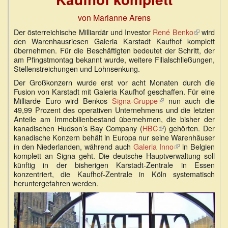
von Marianne Arens
Der österreichische Milliardär und Investor
René Benko
(Link
wird
den Warenhausriesen Galeria Karstadt Kaufhof komplett
ist
übernehmen. Für die Beschäftigten bedeutet der Schritt, der
extern)
am Pfingstmontag bekannt wurde, weitere Filialschließungen,
Stellenstreichungen und Lohnsenkung.
Der Großkonzern wurde erst vor acht Monaten durch die
Fusion von Karstadt mit Galeria Kaufhof geschaffen. Für eine
Milliarde Euro wird Benkos
Signa-Gruppe
(Link
nun auch die
49,99 Prozent des operativen Unternehmens und die letzten
ist
Anteile am Immobilienbestand übernehmen, die bisher der
extern)
kanadischen Hudson’s Bay Company (
HBC
(Link
) gehörten. Der
kanadische Konzern behält in Europa nur seine Warenhäuser
ist
in den Niederlanden, während auch
Galeria Inno
extern)
(Link
in Belgien
komplett an Signa geht. Die deutsche Hauptverwaltung soll
ist
künftig in der bisherigen Karstadt-Zentrale in Essen
extern)
konzentriert, die Kaufhof-Zentrale in Köln systematisch
heruntergefahren werden.