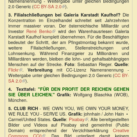
Namensnennung - Weitergabe unter gleichen Bedingungen
ist
2.0 Generic (
CC BY-SA 2.0
extern)
(Link
).
ist
Die
3.
Filialschließungen bei Galeria Karstadt Kaufhof?
extern)
Konzentration im Einzelhandel schreitet seit Jahrzehnten
immer massiver voran. Der österreichische Milliardär und
Investor
René Benko
(Link
wird den Warenhausriesen Galeria
Karstadt Kaufhof komplett übernehmen. Für die Beschäftigten
ist
bedeutet der Schritt, der am Pfingstmontag bekannt wurde,
extern)
weitere Filialschließungen, Stellenstreichungen und
Lohnsenkung. Während Finanzgeier zu Millionären und
Milliardären werden, bleiben die lohn- und gehaltsabhängigen
Menschen auf der Strecke.
: Sebastian Rieger.
:
Foto
Quelle
Flickr
(Link
.
mit CC-Lizenz Namensnennung -
Verbreitung
Weitergabe unter gleichen Bedingungen 2.0 Generic (
ist
CC BY-
SA 2.0
extern)
(Link
).
ist
4.
Texttafel:
"FÜR DEN PROFIT DER REICHEN GEHEN
extern)
Wolfgang Blaschka (WOB),
SIE ÜBER LEICHEN."
Grafik:
München.
- WE OWN YOU, WE OWN YOUR MONEY,
5.
CLUB RICH
WE RULE YOU - SERVE US.
johnhain / John Hain •
Grafik:
Carmel/United States.
:
Pixabay
(Link
. Alle bereitgestellten
Quelle
Bilder und Videos auf Pixabay sind gemeinfrei (Public
ist
Domain) entsprechend der Verzichtserklärung
extern)
Creative
Commons CC0
(Link
. Das Bild unterliegt damit keinem