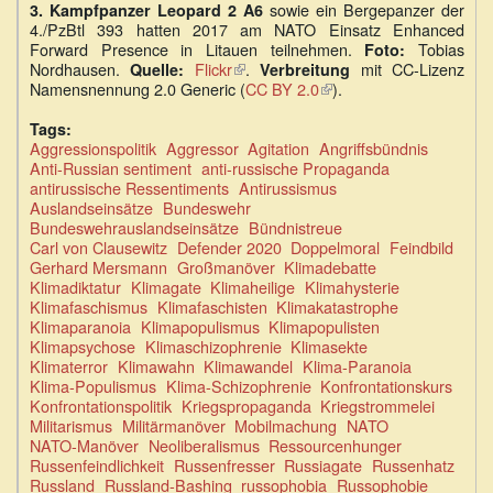
sowie ein Bergepanzer der
3. Kampfpanzer Leopard 2 A6
extern)
4./PzBtl 393 hatten 2017 am NATO Einsatz Enhanced
Forward Presence in Litauen teilnehmen.
Tobias
Foto:
Nordhausen.
Flickr
(Link
.
mit CC-Lizenz
Quelle:
Verbreitung
Namensnennung 2.0 Generic (
ist
CC BY 2.0
(Link
).
extern)
ist
extern)
Tags:
Aggressionspolitik
Aggressor
Agitation
Angriffsbündnis
Anti-Russian sentiment
anti-russische Propaganda
antirussische Ressentiments
Antirussismus
Auslandseinsätze
Bundeswehr
Bundeswehrauslandseinsätze
Bündnistreue
Carl von Clausewitz
Defender 2020
Doppelmoral
Feindbild
Gerhard Mersmann
Großmanöver
Klimadebatte
Klimadiktatur
Klimagate
Klimaheilige
Klimahysterie
Klimafaschismus
Klimafaschisten
Klimakatastrophe
Klimaparanoia
Klimapopulismus
Klimapopulisten
Klimapsychose
Klimaschizophrenie
Klimasekte
Klimaterror
Klimawahn
Klimawandel
Klima-Paranoia
Klima-Populismus
Klima-Schizophrenie
Konfrontationskurs
Konfrontationspolitik
Kriegspropaganda
Kriegstrommelei
Militarismus
Militärmanöver
Mobilmachung
NATO
NATO-Manöver
Neoliberalismus
Ressourcenhunger
Russenfeindlichkeit
Russenfresser
Russiagate
Russenhatz
Russland
Russland-Bashing
russophobia
Russophobie