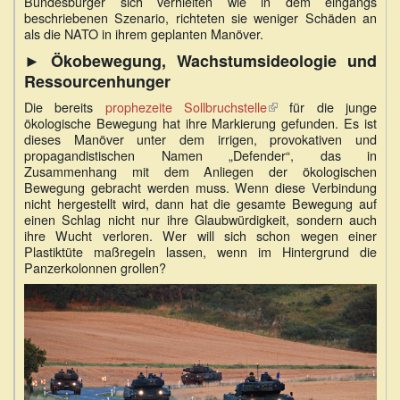
Bundesbürger sich verhielten wie in dem eingangs
beschriebenen Szenario, richteten sie weniger Schäden an
als die NATO in ihrem geplanten Manöver.
► Ökobewegung, Wachstumsideologie und
Ressourcenhunger
Die bereits
prophezeite Sollbruchstelle
(Link
für die junge
ökologische Bewegung hat ihre Markierung gefunden. Es ist
ist
dieses Manöver unter dem irrigen, provokativen und
extern)
propagandistischen Namen „Defender“, das in
Zusammenhang mit dem Anliegen der ökologischen
Bewegung gebracht werden muss. Wenn diese Verbindung
nicht hergestellt wird, dann hat die gesamte Bewegung auf
einen Schlag nicht nur ihre Glaubwürdigkeit, sondern auch
ihre Wucht verloren. Wer will sich schon wegen einer
Plastiktüte maßregeln lassen, wenn im Hintergrund die
Panzerkolonnen grollen?