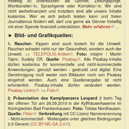
freiwillig zu unterstützen: als Gönner, Zeitungsjunge,
Wortkünstler/-in, Sprachgenie oder Korrektor/-in. Wir sind
nicht werbefinanziert und trotzdem sind alle unsere Inhalte
kostenlos. Wer es sich jedoch leisten kann und freien
Journalismus fördern will, darf uns gerne als Gönner freiwillig
mit einer Spende finanziell unterstützen.
…
Mehr erfahren
(Link
ist
► Bild- und Grafikquellen:
extern)
Kippen sind auch toxisch für die Umwelt.
1. Raucher:
Rauchen schadet nicht nur der Gesundheit, sondern auch der
Umwelt. >>
TELEPOLIS-Artikel
(Link
.
mtajmr / Martin
Foto:
Tajmr, Sudety ČR.
:
Pixabay
ist
(Link
. Alle Pixabay-Inhalte
Quelle
dürfen kostenlos für kommerzielle und nicht-kommerzielle
extern)
ist
Anwendungen, genutzt werden - gedruckt und digital. Eine
extern)
Genehmigung muß weder vom Bildautor noch von Pixabay
eingeholt werden. Auch eine Quellenangabe ist nicht
erforderlich. Pixabay-Inhalte dürfen verändert werden.
Pixabay Lizenz
(Link
. >>
Foto
(Link
.
ist
ist
2 beim Tag
2. Präsentation des Kampfpanzers Leopard
extern)
extern)
der offenen Tür am 28.09.2019 in der Kyffhäuserkaserne im
thüringischen Bad Frankenhausen.
Tobias Nordhausen.
Foto:
Flickr
(Link
.
mit CC-Lizenz Namensnennung
Quelle:
Verbreitung
- Nicht-kommerziell - Weitergabe unter gleichen Bedingungen
ist
2.0 Generic (
CC BY-NC-SA 2.0
extern)
(Link
).
ist