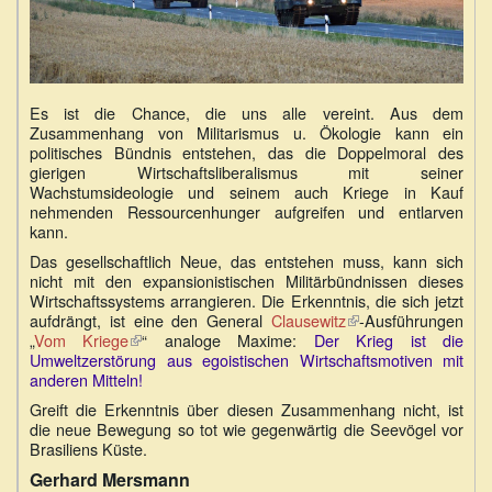
Es ist die Chance, die uns alle vereint. Aus dem
Zusammenhang von Militarismus u. Ökologie kann ein
politisches Bündnis entstehen, das die Doppelmoral des
gierigen Wirtschaftsliberalismus mit seiner
Wachstumsideologie und seinem auch Kriege in Kauf
nehmenden Ressourcenhunger aufgreifen und entlarven
kann.
Das gesellschaftlich Neue, das entstehen muss, kann sich
nicht mit den expansionistischen Militärbündnissen dieses
Wirtschaftssystems arrangieren. Die Erkenntnis, die sich jetzt
aufdrängt, ist eine den General
Clausewitz
(Link
-Ausführungen
„
Vom Kriege
(Link
“ analoge Maxime:
Der Krieg ist die
ist
Umweltzerstörung aus egoistischen Wirtschaftsmotiven mit
ist
extern)
anderen Mitteln!
extern)
Greift die Erkenntnis über diesen Zusammenhang nicht, ist
die neue Bewegung so tot wie gegenwärtig die Seevögel vor
Brasiliens Küste.
Gerhard Mersmann