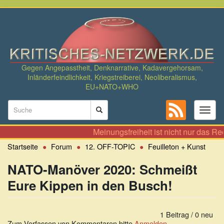
Direkt
zum
Inhalt
Gegen Angepasstheit, Denknarrative, Kadavergehorsam,
Inländerfeindlichkeit, Kriegstreiberei, Neoliberalismus,
EU+NATO+WHO
Suchformular
Toggl
naviga
Suche
Meinungsfreiheit ist nicht nur das Recht
Startseite
Forum
12. OFF-TOPIC
Feuilleton + Kunst
NATO-Manöver 2020: Schmeißt
Eure Kippen in den Busch!
1 Beitrag / 0 neu
Zum Verfassen von Kommentaren bitte
Anmelden
.