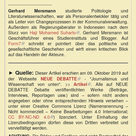
__________________
studierte Politologie und
Gerhard Mersmann
Literaturwissenschaften, war als Personalentwickler tätig und
als Leiter von Changeprozessen in der Kommunalverwaltung.
Außerdem als Regierungsberater in Indonesien nach dem
Sturz von
Haji Mohamed Suharto
(Link
. Gerhard Mersmann ist
Geschäftsführer eines Studieninstituts und Blogger. Auf
ist
Form7
(Link
schreibt er pointiert über das politische und
extern)
gesellschaftliche Geschehen und wirft einen kritischen Blick
ist
auf das Handeln der Akteure.
extern)
► Quelle:
Dieser Artikel erschien am 09. Oktober 2019 auf
der Webseite
- "Journalismus und
NEUE DEBATTE
(Link
Wissenschaft von unten". >>
(Link
. Alle auf NEUE
Artikel
ist
DEBATTE Debatte veröffentlichten Werke (Beiträge,
ist
extern)
Interviews, Reportagen usw.) sind – sofern nicht anders
extern)
angegeben oder ohne entsprechenden Hinweis versehen –
unter einer Creative Commons Lizenz (Namensnennung –
Nicht kommerziell – Keine Bearbeitungen 4.0 International;
CC BY-NC-ND 4.0
(Link
) lizenziert. Unter Einhaltung der
Lizenzbedingungen dürfen diese von Dritten verbreitet und
ist
vervielfältigt werden.
extern)
Die Bilder und Grafiken sind nicht Bestandteil der