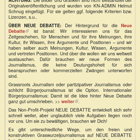
ACHTUNG:
Originalveröffentlichung und wurden von KN-ADMIN Helmut
Schnug eingefügt. Für sie gelten ggf. folgende Kriterien bzw.
Lizenzen, s.u..
Der Hintergrund für die
ÜBER NEUE DEBATTE:
Neue
(Link
ist banal: Wir interessieren uns für das
Debatte
Zeitgeschehen, für Menschen und für ihre Meinungen, ihre
ist
Kultur, ihr Wissen, ihre Argumente und Positionen – und wir
extern)
haben selber auch Meinungen, Kultur, Wissen, Argumente
und vertreten Positionen. Und über die wollen wir uns weltweit
austauschen. Dafür brauchen wir neue Formen des
Journalismus, die keine Deutungshoheit für sich
beanspruchen oder kommerziellen Zwängen unterworfen
sind.
Grassroots Journalism oder partizipativer Journalismus oder
schlicht Bürgerjournalismus ist die Option. Internationaler
Bürgerjournalismus: Damit ist die Idee hinter Neue Debatte
ganz gut umschrieben. >>
.
weiter
(Link
ist
Das Non-Profit-Projekt NEUE DEBATTE entwickelt sich sehr
extern)
schnell weiter, aber unglaublich viele Aufgaben liegen noch
vor uns. Um sie zu bewältigen, brauchen wir Dich!
Es gibt unterschiedliche Wege, um den freien und
konstruktiven Graswurzeljournalismus auf NEUE DEBATTE