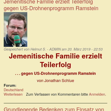
Jemenitische Familie erzielt Teilerfolg
gegen US-Drohnenprogramm Ramstein
Gespeichert von
Helmut S. - ADMIN
am 20. März 2019 - 22:53
Jemenitische Familie erzielt
Teilerfolg
. . . gegen US-Drohnenprogramm Ramstein
von Jonathan Schlue
Forum:
Deutschland
Weiterlesen
über
Zum Verfassen von Kommentaren bitte
Anmelden
.
Jemenitische
Familie
erzielt
Grundlegende Bedenken zum Einsatz von