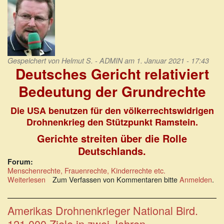
Gespeichert von
Helmut S. - ADMIN
am 1. Januar 2021 - 17:43
Deutsches Gericht relativiert
Bedeutung der Grundrechte
Die USA benutzen für den völkerrechtswidrigen
Drohnenkrieg den Stützpunkt Ramstein.
Gerichte streiten über die Rolle
Deutschlands.
Forum:
Menschenrechte, Frauenrechte, Kinderrechte etc.
Weiterlesen
über
Zum Verfassen von Kommentaren bitte
Anmelden
.
Deutsches
Gericht
relativiert
Amerikas Drohnenkrieger National Bird.
die
121.000 Ziele in zwei Jahren