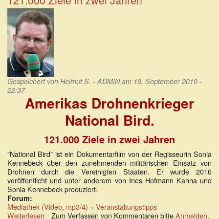
Bedeutung
der
Grundrechte
Gespeichert von
Helmut S. - ADMIN
am 19. September 2019 -
22:37
Amerikas Drohnenkrieger
National Bird.
121.000 Ziele in zwei Jahren
"National Bird" ist ein Dokumentarfilm von der Regisseurin Sonia
Kennebeck über den zunehmenden militärischen Einsatz von
Drohnen durch die Vereinigten Staaten. Er wurde 2016
veröffentlicht und unter anderem von Ines Hofmann Kanna und
Sonia Kennebeck produziert.
Forum:
Mediathek (Video, mp3/4) + Veranstaltungstipps
Weiterlesen
über
Zum Verfassen von Kommentaren bitte
Anmelden
.