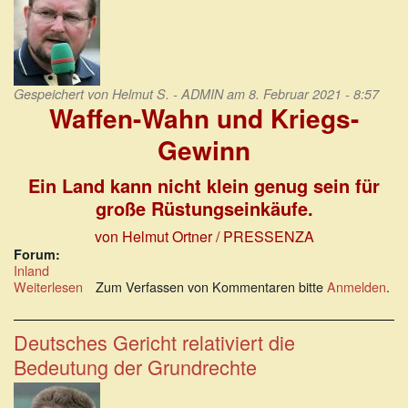
Gespeichert von
Helmut S. - ADMIN
am 8. Februar 2021 - 8:57
Waffen-Wahn und Kriegs-
Gewinn
Ein Land kann nicht klein genug sein für
große Rüstungseinkäufe.
von Helmut Ortner
/ PRESSENZA
Forum:
Inland
Weiterlesen
über
Zum Verfassen von Kommentaren bitte
Anmelden
.
Waffen-
Wahn
und
Deutsches Gericht relativiert die
Kriegs-
Bedeutung der Grundrechte
Gewinn