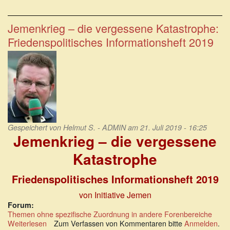
Amerikas
Drohnenkrieger
National
Jemenkrieg – die vergessene Katastrophe:
Bird.
Friedenspolitisches Informationsheft 2019
121.000
Ziele
in
zwei
Jahren
Gespeichert von
Helmut S. - ADMIN
am 21. Juli 2019 - 16:25
Jemenkrieg – die vergessene
Katastrophe
Friedenspolitisches Informationsheft 2019
von Initiative Jemen
Forum:
Themen ohne spezifische Zuordnung in andere Forenbereiche
Weiterlesen
über
Zum Verfassen von Kommentaren bitte
Anmelden
.