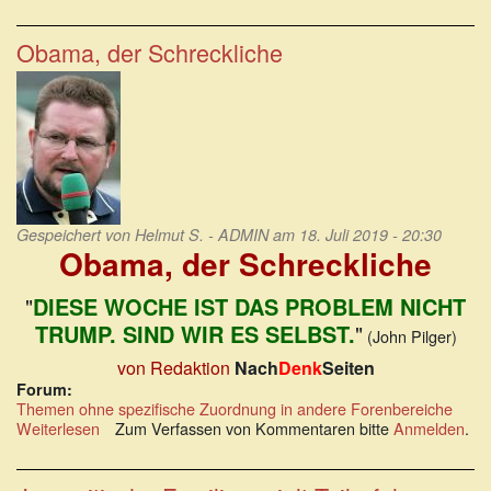
Jemenkrieg
–
die
Obama, der Schreckliche
vergessene
Katastrophe:
Friedenspolitisches
Informationsheft
2019
Gespeichert von
Helmut S. - ADMIN
am 18. Juli 2019 - 20:30
Obama, der Schreckliche
"
DIESE WOCHE IST DAS PROBLEM NICHT
TRUMP. SIND WIR ES SELBST.
"
(John Pilger)
von Redaktion
Nach
Denk
Seiten
Forum:
Themen ohne spezifische Zuordnung in andere Forenbereiche
Weiterlesen
über
Zum Verfassen von Kommentaren bitte
Anmelden
.
Obama,
der
Schreckliche