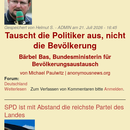
Gespeichert von
Helmut S. - ADMIN
am 21. Juli 2026 - 16:45
Tauscht die Politiker aus, nicht
die Bevölkerung
Bärbel Bas, Bundesministerin für
Bevölkerungsaustausch
von Michael Paulwitz | anonymousnews.org
Forum:
Deutschland
Weiterlesen
über
Zum Verfassen von Kommentaren bitte
Anmelden
.
Tauscht
die
Politiker
SPD ist mit Abstand die reichste Partei des
aus,
Landes
nicht
die
Bevölkerung