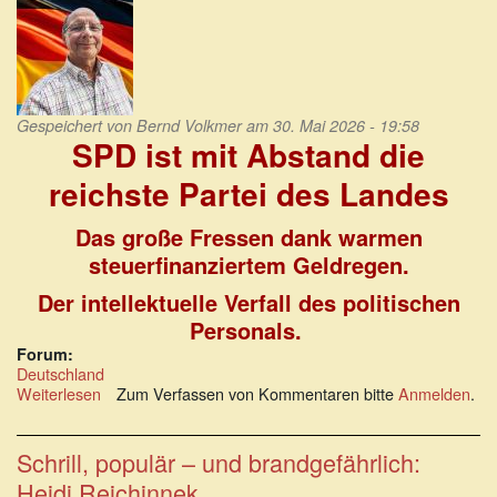
Gespeichert von
Bernd Volkmer
am 30. Mai 2026 - 19:58
SPD ist mit Abstand die
reichste Partei des Landes
Das große Fressen dank warmen
steuerfinanziertem Geldregen.
Der intellektuelle Verfall des politischen
Personals.
Forum:
Deutschland
Weiterlesen
über
Zum Verfassen von Kommentaren bitte
Anmelden
.
SPD
ist
mit
Schrill, populär – und brandgefährlich:
Abstand
Heidi Reichinnek
die