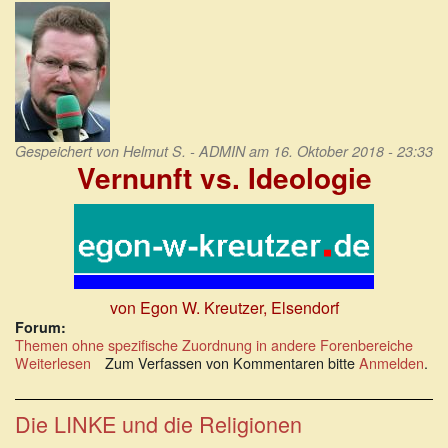
Unvermögens
Gespeichert von
Helmut S. - ADMIN
am 16. Oktober 2018 - 23:33
Vernunft vs. Ideologie
von Egon W. Kreutzer, Elsendorf
Forum:
Themen ohne spezifische Zuordnung in andere Forenbereiche
Weiterlesen
über
Zum Verfassen von Kommentaren bitte
Anmelden
.
Kreutzers
Ohrfeige:
Vernunft
Die LINKE und die Religionen
vs.