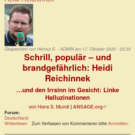
reichste
Partei
des
Landes
Gespeichert von
Helmut S. - ADMIN
am 17. Oktober 2025 - 23:33
Schrill, populär – und
brandgefährlich: Heidi
Reichinnek
…und den Irrsinn im Gesicht: Linke
Halluzinationen
von Hans S. Mundi
|
ANSAGE.org
(Link
ist
Forum:
Deutschland
extern)
Weiterlesen
über
Zum Verfassen von Kommentaren bitte
Anmelden
.
Schrill,
populär