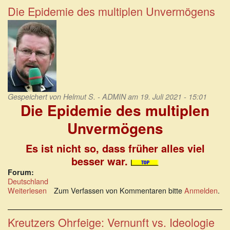
–
Die Epidemie des multiplen Unvermögens
und
brandgefährlich:
Heidi
Reichinnek
Gespeichert von
Helmut S. - ADMIN
am 19. Juli 2021 - 15:01
Die Epidemie des multiplen
Unvermögens
Es ist nicht so, dass früher alles viel
besser war.
Forum:
Deutschland
Weiterlesen
über
Zum Verfassen von Kommentaren bitte
Anmelden
.
Die
Epidemie
des
Kreutzers Ohrfeige: Vernunft vs. Ideologie
multiplen