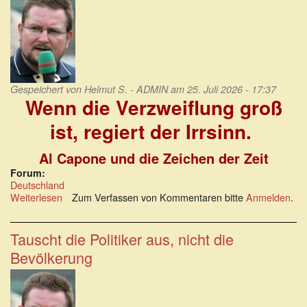
Gespeichert von
Helmut S. - ADMIN
am 25. Juli 2026 - 17:37
Wenn die Verzweiflung groß
ist, regiert der Irrsinn.
Al Capone und die Zeichen der Zeit
Forum:
Deutschland
Weiterlesen
über
Zum Verfassen von Kommentaren bitte
Anmelden
.
Wenn
die
Verzweiflung
Tauscht die Politiker aus, nicht die
groß
Bevölkerung
ist,
regiert
der
Irrsinn.