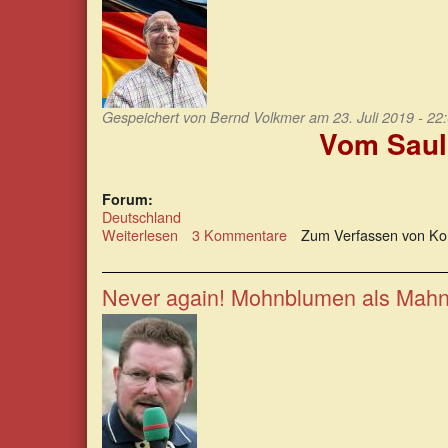
Gespeichert von
Bernd Volkmer
am 23. Juli 2019 - 22
Vom Saul
Forum:
Deutschland
Weiterlesen
über
3 Kommentare
Zum Verfassen von Ko
Vom
Saulus
zum
Never again! Mohnblumen als Mahnb
Paulus,
von
Helden
und
Terroristen