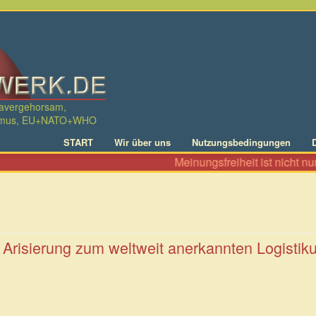
davergehorsam,
ralismus, EU+NATO+WHO
START
Wir über uns
Nutzungsbedingungen
Meinungsfreiheit ist nicht nur das Rech
Arisierung zum weltweit anerkannten Logisti