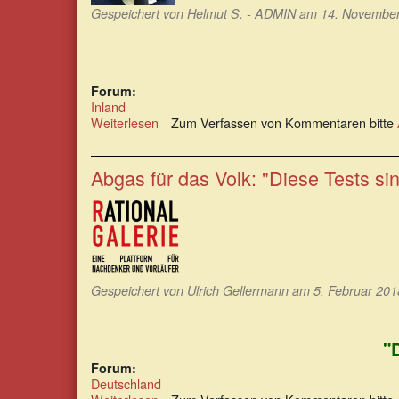
Gespeichert von
Helmut S. - ADMIN
am 14. November 
Forum:
Inland
Weiterlesen
über
Zum Verfassen von Kommentaren bitte
Never
again!
Mohnblumen
Abgas für das Volk: "Diese Tests sin
als
Mahnblumen
für
den
Frieden.
Gespeichert von
Ulrich Gellermann
am 5. Februar 2018
"
Forum:
Deutschland