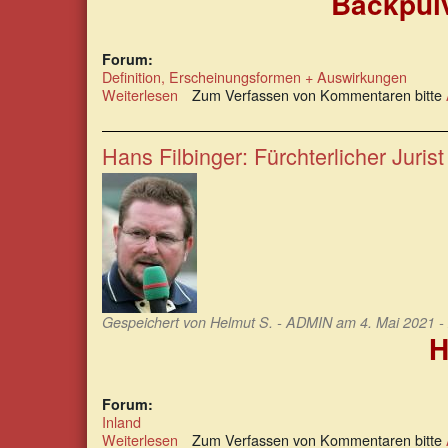
Backpulv
Forum:
Definition, Erscheinungsformen + Auswirkungen
Weiterlesen
über
Zum Verfassen von Kommentaren bitte
Familienclan
Oetker:
Backpulver,
Hans Filbinger: Fürchterlicher Jurist
Pudding,
Waffen-
SS
und
Zwangsarbeit
Gespeichert von
Helmut S. - ADMIN
am 4. Mai 2021 -
H
Forum:
Inland
Weiterlesen
über
Zum Verfassen von Kommentaren bitte