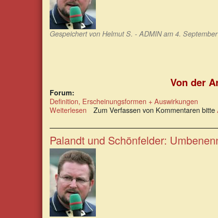
Gespeichert von
Helmut S. - ADMIN
am 4. September 
Von der A
Forum:
Definition, Erscheinungsformen + Auswirkungen
Weiterlesen
über
Zum Verfassen von Kommentaren bitte
Der
Konzern
Kühne+Nagel:
Palandt und Schönfelder: Umbenen
Von
der
Arisierung
zum
weltweit
anerkannten
Logistikunternehmen