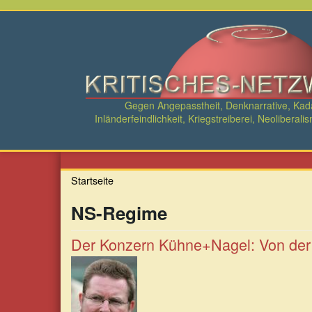
Direkt
zum
Inhalt
Gegen Angepasstheit, Denknarrative, Ka
Inländerfeindlichkeit, Kriegstreiberei, Neolibe
Startseite
NS-Regime
Der Konzern Kühne+Nagel: Von der 