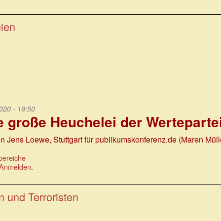
eien
020 - 19:50
e große Heuchelei der Werteparte
n Jens Loewe, Stuttgart für publikumskonferenz.de (Maren Müll
bereiche
Anmelden
.
 und Terroristen