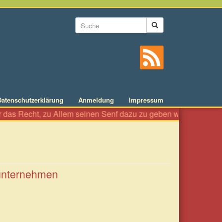
Suchformular
Suche
Datenschutzerklärung
Anmeldung
Impressum
t, zu Allem seinen Senf dazu zu geben wie an einer Würstelbude. 
kunternehmen