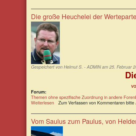
Hans
Filbinger:
Fürchterlicher
Die große Heuchelei der Wertepart
Jurist
Gespeichert von
Helmut S. - ADMIN
am 25. Februar 2
Di
vo
Forum:
Themen ohne spezifische Zuordnung in andere Foren
Weiterlesen
über
Zum Verfassen von Kommentaren bitte
Die
große
Heuchelei
Vom Saulus zum Paulus, von Helden
der
Werteparteien