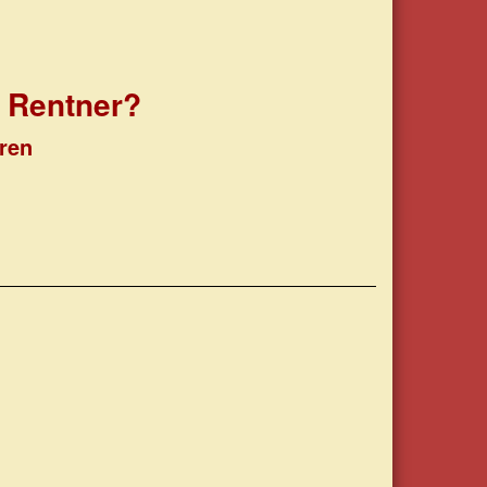
ür Rentner?
oren