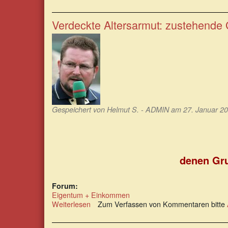
Plan
zur
Rettung
Verdeckte Altersarmut: zustehende 
der
Rente:
Rente
rauf!
–
So
kann
es
klappen.
Gespeichert von
Helmut S. - ADMIN
am 27. Januar 20
denen Gru
Forum:
Eigentum + Einkommen
Weiterlesen
über
Zum Verfassen von Kommentaren bitte
Verdeckte
Altersarmut: