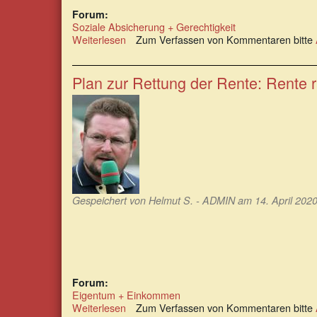
Forum:
Soziale Absicherung + Gerechtigkeit
Weiterlesen
über
Zum Verfassen von Kommentaren bitte
Die
Rentenerhöhung,
nur
Plan zur Rettung der Rente: Rente r
ein
Schlückchen
aus
der
Pulle!
Gespeichert von
Helmut S. - ADMIN
am 14. April 2020
Forum:
Eigentum + Einkommen
Weiterlesen
über
Zum Verfassen von Kommentaren bitte