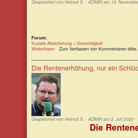
Gespeichert von
Helmut S. - ADMIN
am 15. November 
Forum:
Soziale Absicherung + Gerechtigkeit
Weiterlesen
über
Zum Verfassen von Kommentaren bitte
Holger
Balodis
und
Die Rentenerhöhung, nur ein Schlüc
Dagmar
Hühne:
Renten-
Fake
News
demaskiert
Gespeichert von
Helmut S. - ADMIN
am 2. Juli 2020 -
Die Rentene