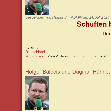
Gespeichert von
Helmut S. - ADMIN
am 24. Juli 2025 
Schuften b
Der
Forum:
Deutschland
Weiterlesen
über
Zum Verfassen von Kommentaren bitte
Schuften
bis
in
Holger Balodis und Dagmar Hühne:
die
Grube:
Arbeitsdienst
für
Rentner?