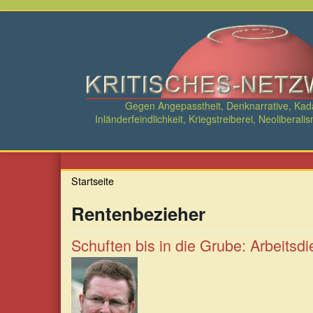
Direkt
zum
Inhalt
Gegen Angepasstheit, Denknarrative, Ka
Inländerfeindlichkeit, Kriegstreiberei, Neolibe
Startseite
Rentenbezieher
Schuften bis in die Grube: Arbeitsdi