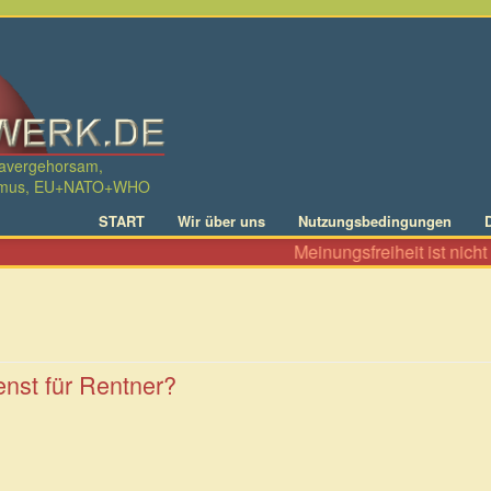
davergehorsam,
ralismus, EU+NATO+WHO
START
Wir über uns
Nutzungsbedingungen
Meinungsfreiheit ist nicht nur das 
enst für Rentner?