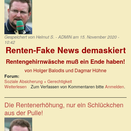
Gespeichert von
Helmut S. - ADMIN
am 15. November 2020 -
10:42
Renten-Fake News demaskiert
Rentengehirnwäsche muß ein Ende haben!
von Holger Balodis und Dagmar Hühne
Forum:
Soziale Absicherung + Gerechtigkeit
Weiterlesen
über
Zum Verfassen von Kommentaren bitte
Anmelden
.
Holger
Balodis
und
Die Rentenerhöhung, nur ein Schlückchen
Dagmar
aus der Pulle!
Hühne:
Renten-
Fake
News