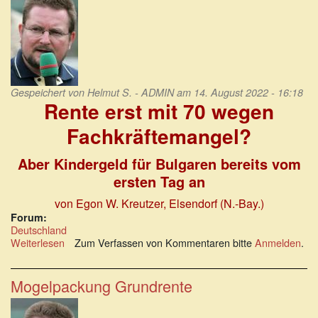
Gespeichert von
Helmut S. - ADMIN
am 14. August 2022 - 16:18
Rente erst mit 70 wegen
Fachkräftemangel?
Aber Kindergeld für Bulgaren bereits vom
ersten Tag an
von Egon W. Kreutzer
, Elsendorf (N.-Bay.)
Forum:
Deutschland
Weiterlesen
über
Zum Verfassen von Kommentaren bitte
Anmelden
.
Rente
erst
mit
Mogelpackung Grundrente
70
wegen