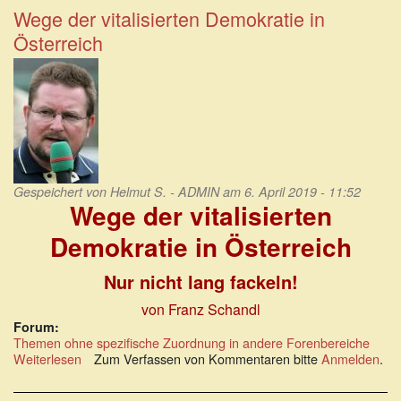
Ibiza:
Wege der vitalisierten Demokratie in
Rechtsrechte
Österreich
Koalition
spektakulär
geplatzt
Gespeichert von
Helmut S. - ADMIN
am 6. April 2019 - 11:52
Wege der vitalisierten
Demokratie in Österreich
Nur nicht lang fackeln!
von Franz Schandl
Forum:
Themen ohne spezifische Zuordnung in andere Forenbereiche
Weiterlesen
über
Zum Verfassen von Kommentaren bitte
Anmelden
.
Wege
der