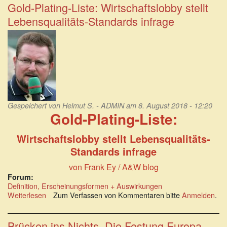
vitalisierten
Gold-Plating-Liste: Wirtschaftslobby stellt
Demokratie
Lebensqualitäts-Standards infrage
in
Österreich
Gespeichert von
Helmut S. - ADMIN
am 8. August 2018 - 12:20
Gold-Plating-Liste:
Wirtschaftslobby stellt Lebensqualitäts-
Standards infrage
von Frank Ey / A&W blog
Forum:
Definition, Erscheinungsformen + Auswirkungen
Weiterlesen
über
Zum Verfassen von Kommentaren bitte
Anmelden
.
Gold-
Plating-
Liste:
Brücken ins Nichts. Die Festung Europa