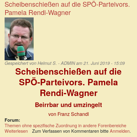
den
Scheibenschießen auf die SPÖ-Parteivors.
Instanzen:
Pamela Rendi-Wagner
Ist
da
was
faul
im
Hause
Österreich?
Gespeichert von
Helmut S. - ADMIN
am 21. Juni 2019 - 15:09
Scheibenschießen auf die
SPÖ-Parteivors. Pamela
Rendi-Wagner
Beirrbar und umzingelt
von Franz Schandl
Forum:
Themen ohne spezifische Zuordnung in andere Forenbereiche
Weiterlesen
über
Zum Verfassen von Kommentaren bitte
Anmelden
.
Scheibenschießen