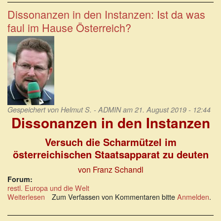
der
Wahl
Dissonanzen in den Instanzen: Ist da was
in
faul im Hause Österreich?
Österreich:
FPÖ
demonstriert
Nähe
zu
den
Identitären
Gespeichert von
Helmut S. - ADMIN
am 21. August 2019 - 12:44
Dissonanzen in den Instanzen
Versuch die Scharmützel im
österreichischen Staatsapparat zu deuten
von Franz Schandl
Forum:
restl. Europa und die Welt
Weiterlesen
über
Zum Verfassen von Kommentaren bitte
Anmelden
.
Dissonanzen
in