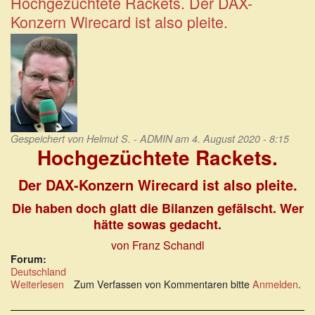
Hochgezüchtete Rackets. Der DAX-
als
Konzern Wirecard ist also pleite.
apokalyptische
Reiter
Gespeichert von
Helmut S. - ADMIN
am 4. August 2020 - 8:15
Hochgezüchtete Rackets.
Der DAX-Konzern Wirecard ist also pleite.
Die haben doch glatt die Bilanzen gefälscht. Wer
hätte sowas gedacht.
von Franz Schandl
Forum:
Deutschland
Weiterlesen
über
Zum Verfassen von Kommentaren bitte
Anmelden
.
Hochgezüchtete
Rackets.