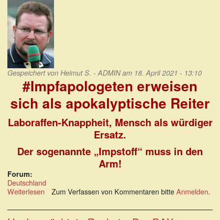
vom
Ende
der
Pandemie
Gespeichert von
Helmut S. - ADMIN
am 18. April 2021 - 13:10
#Impfapologeten erweisen
sich als apokalyptische Reiter
Laboraffen-Knappheit, Mensch als würdiger
Ersatz.
Der sogenannte „Impstoff“ muss in den
Arm!
Forum:
Deutschland
Weiterlesen
über
Zum Verfassen von Kommentaren bitte
Anmelden
.
#Impfapologeten
erweisen
sich