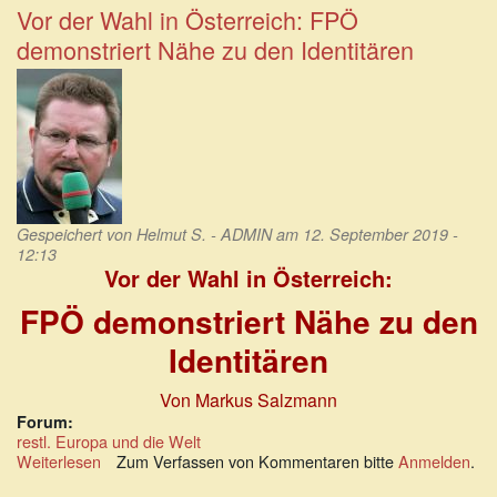
Der
Vor der Wahl in Österreich: FPÖ
DAX-
demonstriert Nähe zu den Identitären
Konzern
Wirecard
ist
also
pleite.
Gespeichert von
Helmut S. - ADMIN
am 12. September 2019 -
12:13
Vor der Wahl in Österreich:
FPÖ demonstriert Nähe zu den
Identitären
Von Markus Salzmann
Forum:
restl. Europa und die Welt
Weiterlesen
über
Zum Verfassen von Kommentaren bitte
Anmelden
.
Vor