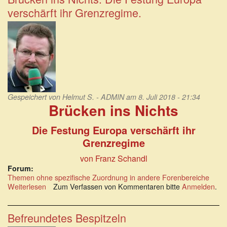
Wirtschaftslobby
verschärft ihr Grenzregime.
stellt
Lebensqualitäts-
Standards
infrage
Gespeichert von
Helmut S. - ADMIN
am 8. Juli 2018 - 21:34
Brücken ins Nichts
Die Festung Europa verschärft ihr
Grenzregime
von Franz Schandl
Forum:
Themen ohne spezifische Zuordnung in andere Forenbereiche
Weiterlesen
über
Zum Verfassen von Kommentaren bitte
Anmelden
.
Brücken
ins
Nichts.
Befreundetes Bespitzeln
Die