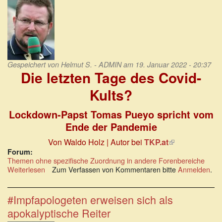
Gespeichert von
Helmut S. - ADMIN
am 19. Januar 2022 - 20:37
Die letzten Tage des Covid-
Kults?
Lockdown-Papst Tomas Pueyo
spricht vom
Ende der Pandemie
Von Waldo Holz | Autor bei
TKP.at
(Link
ist
Forum:
extern)
Themen ohne spezifische Zuordnung in andere Forenbereiche
Weiterlesen
über
Zum Verfassen von Kommentaren bitte
Anmelden
.
Lockdown-
Papst
Tomas
#Impfapologeten erweisen sich als
Pueyo
apokalyptische Reiter
spricht