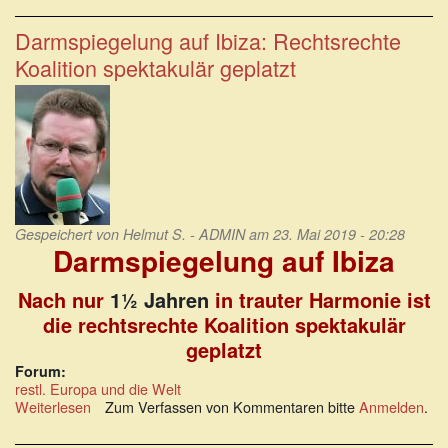
auf
die
Darmspiegelung auf Ibiza: Rechtsrechte
SPÖ-
Koalition spektakulär geplatzt
Parteivors.
Pamela
Rendi-
Wagner
Gespeichert von
Helmut S. - ADMIN
am 23. Mai 2019 - 20:28
Darmspiegelung auf Ibiza
Nach nur
1½
Jahren
in trauter Harmonie ist
die rechtsrechte Koalition spektakulär
geplatzt
Forum:
restl. Europa und die Welt
Weiterlesen
über
Zum Verfassen von Kommentaren bitte
Anmelden
.
Darmspiegelung
auf