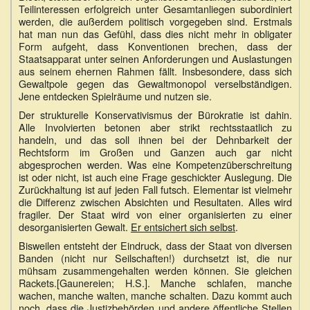
Teilinteressen erfolgreich unter Gesamtanliegen subordiniert
werden, die außerdem politisch vorgegeben sind. Erstmals
hat man nun das Gefühl, dass dies nicht mehr in obligater
Form aufgeht, dass Konventionen brechen, dass der
Staatsapparat unter seinen Anforderungen und Auslastungen
aus seinem ehernen Rahmen fällt. Insbesondere, dass sich
Gewaltpole gegen das Gewaltmonopol verselbständigen.
Jene entdecken Spielräume und nutzen sie.
Der strukturelle Konservativismus der Bürokratie ist dahin.
Alle Involvierten betonen aber strikt rechtsstaatlich zu
handeln, und das soll ihnen bei der Dehnbarkeit der
Rechtsform im Großen und Ganzen auch gar nicht
abgesprochen werden. Was eine Kompetenzüberschreitung
ist oder nicht, ist auch eine Frage geschickter Auslegung. Die
Zurückhaltung ist auf jeden Fall futsch. Elementar ist vielmehr
die Differenz zwischen Absichten und Resultaten. Alles wird
fragiler. Der Staat wird von einer organisierten zu einer
desorganisierten Gewalt.
Er entsichert sich selbst
.
Bisweilen entsteht der Eindruck, dass der Staat von diversen
Banden (nicht nur Seilschaften!) durchsetzt ist, die nur
mühsam zusammengehalten werden können. Sie gleichen
Rackets.[Gaunereien; H.S.]. Manche schlafen, manche
wachen, manche walten, manche schalten. Dazu kommt auch
noch, dass die Justizbehörden und andere öffentliche Stellen