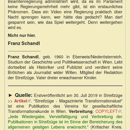
Beamtenregierung administriert wird, da es im Parlament
keine Regierungsmehrheit mehr gibt, ist ein erstaunliches
Phänomen. Dass ein Video eine Regierung praktisch über
Nacht sprengen kann, wer hätte das gedacht? Man darf
gespannt sein, wie das Spiel weitergeht. Denn weitergehen
wird es.
Nicht nur hier.
Franz Schandl
______________
, geb. 1960 in Eberweis/Niederösterreich.
Franz Schandl
Studium der Geschichte und Politikwissenschaft in Wien. Lebt
dortselbst als Historiker und Publizist und verdient seine
Brötchen als Journalist wider Willen. Mitglied der Redaktion
der Streifzüge. Vater dreier erwachsener Kinder.
► Quelle:
Erstveröffentlicht am 30. Juli 2019 in Streifzüge
>>
(Link
. "Streifzüge - Magazinierte Transformationslust"
Artikel
ist eine Publikation des Vereins für gesellschaftliche
ist
Transformationskunde in Wien.
extern)
:
COPYLEFT
(Link
.
Verbreitung
„
Jede Wiedergabe, Vervielfältigung und Verbreitung der
ist
Publikationen in Streifzüge ist im Sinne der Bereicherung des
extern
allgemeinen geistigen Lebens erwünscht.
" (Kritischer Kreis.