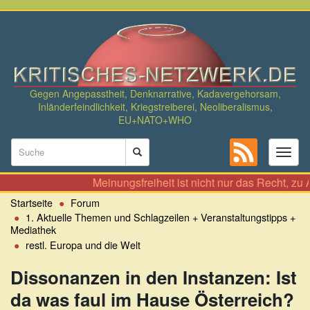
Direkt
zum
Inhalt
Gegen Angepasstheit, Denknarrative, Kadavergehorsam,
Inländerfeindlichkeit, Kriegstreiberei, Neoliberalismus,
EU+NATO+WHO
Suchformular
Toggl
naviga
Suche
Meinungsfreiheit ist nicht nur das Recht, zu Allem 
Startseite
Forum
1. Aktuelle Themen und Schlagzeilen + Veranstaltungstipps +
Mediathek
restl. Europa und die Welt
Dissonanzen in den Instanzen: Ist
da was faul im Hause Österreich?