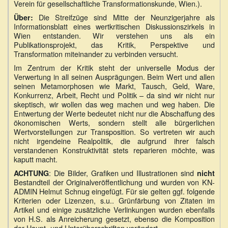
Verein für gesellschaftliche Transformationskunde, Wien.).
Die Streifzüge sind Mitte der Neunzigerjahre als
Über:
Informationsblatt eines wertkritischen Diskussionszirkels in
Wien entstanden. Wir verstehen uns als ein
Publikationsprojekt, das Kritik, Perspektive und
Transformation miteinander zu verbinden versucht.
Im Zentrum der Kritik steht der universelle Modus der
Verwertung in all seinen Ausprägungen. Beim Wert und allen
seinen Metamorphosen wie Markt, Tausch, Geld, Ware,
Konkurrenz, Arbeit, Recht und Politik – da sind wir nicht nur
skeptisch, wir wollen das weg machen und weg haben. Die
Entwertung der Werte bedeutet nicht nur die Abschaffung des
ökonomischen Werts, sondern stellt alle bürgerlichen
Wertvorstellungen zur Transposition. So vertreten wir auch
nicht irgendeine Realpolitik, die aufgrund ihrer falsch
verstandenen Konstruktivität stets reparieren möchte, was
kaputt macht.
: Die Bilder, Grafiken und Illustrationen sind
ACHTUNG
nicht
Bestandteil der Originalveröffentlichung und wurden von KN-
ADMIN Helmut Schnug eingefügt. Für sie gelten ggf. folgende
Kriterien oder Lizenzen, s.u.. Grünfärbung von Zitaten im
Artikel und einige zusätzliche Verlinkungen wurden ebenfalls
von H.S. als Anreicherung gesetzt, ebenso die Komposition
der Haupt- und Unterüberschriften verändert.