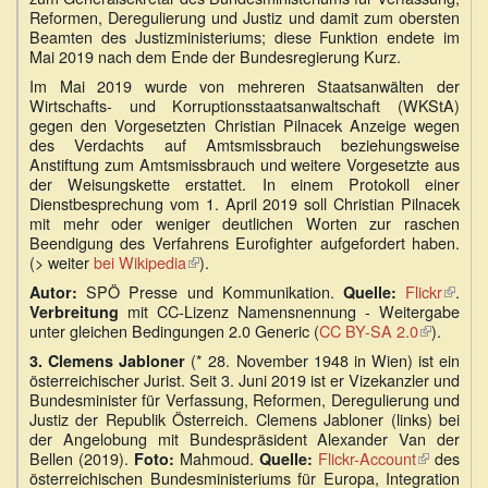
Reformen, Deregulierung und Justiz und damit zum obersten
Beamten des Justizministeriums; diese Funktion endete im
Mai 2019 nach dem Ende der Bundesregierung Kurz.
Im Mai 2019 wurde von mehreren Staatsanwälten der
Wirtschafts- und Korruptionsstaatsanwaltschaft (WKStA)
gegen den Vorgesetzten Christian Pilnacek Anzeige wegen
des Verdachts auf Amtsmissbrauch beziehungsweise
Anstiftung zum Amtsmissbrauch und weitere Vorgesetzte aus
der Weisungskette erstattet. In einem Protokoll einer
Dienstbesprechung vom 1. April 2019 soll Christian Pilnacek
mit mehr oder weniger deutlichen Worten zur raschen
Beendigung des Verfahrens Eurofighter aufgefordert haben.
(> weiter
bei Wikipedia
(Link
).
ist
SPÖ Presse und Kommunikation.
Flickr
(Link
.
Autor:
Quelle:
extern)
mit CC-Lizenz Namensnennung - Weitergabe
ist
Verbreitung
unter gleichen Bedingungen 2.0 Generic (
CC BY-SA 2.0
(Link
).
extern
ist
(* 28. November 1948 in Wien) ist ein
3. Clemens Jabloner
extern)
österreichischer Jurist. Seit 3. Juni 2019 ist er Vizekanzler und
Bundesminister für Verfassung, Reformen, Deregulierung und
Justiz der Republik Österreich. Clemens Jabloner (links) bei
der Angelobung mit Bundespräsident Alexander Van der
Bellen (2019).
Mahmoud.
Flickr-Account
(Link
des
Foto:
Quelle:
österreichischen Bundesministeriums für Europa, Integration
ist