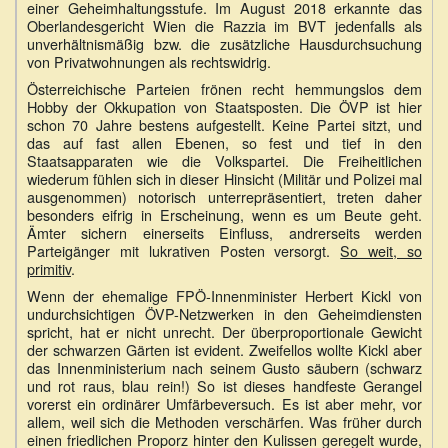
einer Geheimhaltungsstufe. Im August 2018 erkannte das
Oberlandesgericht Wien die Razzia im BVT jedenfalls als
unverhältnismäßig bzw. die zusätzliche Hausdurchsuchung
von Privatwohnungen als rechtswidrig.
Österreichische Parteien frönen recht hemmungslos dem
Hobby der Okkupation von Staatsposten. Die ÖVP ist hier
schon 70 Jahre bestens aufgestellt. Keine Partei sitzt, und
das auf fast allen Ebenen, so fest und tief in den
Staatsapparaten wie die Volkspartei. Die Freiheitlichen
wiederum fühlen sich in dieser Hinsicht (Militär und Polizei mal
ausgenommen) notorisch unterrepräsentiert, treten daher
besonders eifrig in Erscheinung, wenn es um Beute geht.
Ämter sichern einerseits Einfluss, andrerseits werden
Parteigänger mit lukrativen Posten versorgt.
So weit, so
primitiv
.
Wenn der ehemalige FPÖ-Innenminister Herbert Kickl von
undurchsichtigen ÖVP-Netzwerken in den Geheimdiensten
spricht, hat er nicht unrecht. Der überproportionale Gewicht
der schwarzen Gärten ist evident. Zweifellos wollte Kickl aber
das Innenministerium nach seinem Gusto säubern (schwarz
und rot raus, blau rein!) So ist dieses handfeste Gerangel
vorerst ein ordinärer Umfärbeversuch. Es ist aber mehr, vor
allem, weil sich die Methoden verschärfen. Was früher durch
einen friedlichen Proporz hinter den Kulissen geregelt wurde,