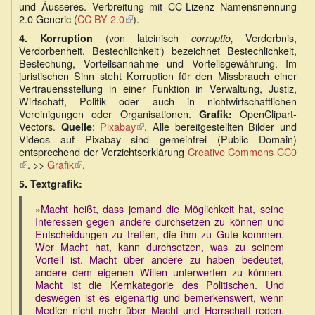
und Äusseres. Verbreitung mit CC-Lizenz Namensnennung
extern)
2.0 Generic (
CC BY 2.0
(Link
).
ist
(von lateinisch
‚ Verderbnis,
4.
Korruption
corruptio
extern)
Verdorbenheit, Bestechlichkeit‘) bezeichnet Bestechlichkeit,
Bestechung, Vorteilsannahme und Vorteilsgewährung. Im
juristischen Sinn steht Korruption für den Missbrauch einer
Vertrauens­stellung in einer Funktion in Verwaltung, Justiz,
Wirtschaft, Politik oder auch in nichtwirtschaftlichen
Vereinigungen oder Organisationen.
OpenClipart-
Grafik:
Vectors.
:
Pixabay
(Link
. Alle bereitgestellten Bilder und
Quelle
Videos auf Pixabay sind gemeinfrei (Public Domain)
ist
entsprechend der Verzichtserklärung
extern)
Creative Commons CC0
(Link
. >>
Grafik
(Link
.
ist
ist
5.
Textgrafik:
extern)
extern)
»
Macht heißt, dass jemand die Möglichkeit hat, seine
Interessen gegen andere durchsetzen zu können und
Entscheidungen zu treffen, die ihm zu Gute kommen.
Wer Macht hat, kann durchsetzen, was zu seinem
Vorteil ist. Macht über andere zu haben bedeutet,
andere dem eigenen Willen unterwerfen zu können.
Macht ist die Kernkategorie des Politischen. Und
deswegen ist es eigenartig und bemerkenswert, wenn
Medien nicht mehr über Macht und Herrschaft reden.