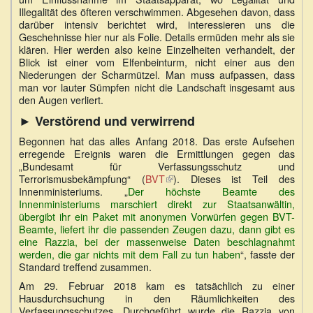
Illegalität des öfteren verschwimmen. Abgesehen davon, dass
darüber intensiv berichtet wird, interessieren uns die
Geschehnisse hier nur als Folie. Details ermüden mehr als sie
klären. Hier werden also keine Einzelheiten verhandelt, der
Blick ist einer vom Elfenbeinturm, nicht einer aus den
Niederungen der Scharmützel. Man muss aufpassen, dass
man vor lauter Sümpfen nicht die Landschaft insgesamt aus
den Augen verliert.
► Verstörend und verwirrend
Begonnen hat das alles Anfang 2018. Das erste Aufsehen
erregende Ereignis waren die Ermittlungen gegen das
„Bundesamt für Verfassungsschutz und
Terrorismusbekämpfung“ (
BVT
(Link
). Dieses ist Teil des
Innenministeriums. „
Der höchste Beamte des
ist
Innenministeriums marschiert direkt zur Staatsanwältin,
extern)
übergibt ihr ein Paket mit anonymen Vorwürfen gegen BVT-
Beamte, liefert ihr die passenden Zeugen dazu, dann gibt es
eine Razzia, bei der massenweise Daten beschlagnahmt
werden, die gar nichts mit dem Fall zu tun haben
“, fasste der
Standard treffend zusammen.
Am 29. Februar 2018 kam es tatsächlich zu einer
Hausdurchsuchung in den Räumlichkeiten des
Verfassungsschutzes. Durchgeführt wurde die Razzia von