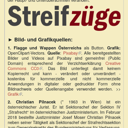
► Bild- und Grafikquellen:
als Button.
1.
Flagge und Wappen Österreichs
Grafik:
OpenClipart-Vectors.
:
Pixabay
(Link
. Alle bereitgestellten
Quelle
Bilder und Videos auf Pixabay sind gemeinfrei (Public
ist
Domain) entsprechend der Verzichtserklärung
extern)
Creative
Commons CC0
(Link
. Das Bild unterliegt damit keinem
Kopierrecht und kann - verändert oder unverändert -
ist
kostenlos für kommerzielle und nicht kommerzielle
extern)
Anwendungen in digitaler oder gedruckter Form ohne
Bildnachweis oder Quellenangabe verwendet werden. >>
Grafik
(Link
.
ist
(* 1963 in Wien) ist ein
2. Christian Pilnacek
extern)
österreichischer Jurist. Er ist Sektionschef der Sektion IV
„Strafrecht“ im österreichischen Justizministerium. Im Februar
2018 bestellte Justizminister Josef Moser Christian Pilnacek
neben seiner Tätigkeit als Sektionschef der Strafrechtssektion
zum Generalsekretär des Bundesministeriums für Verfassung,