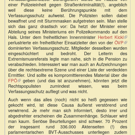
einer Polizeieinheit gegen Straßenkriminalität(!), angeblich
weil diese keine Berührungspunkte mit dem
Verfassungsschutz aufweist. Die Polizisten sollen dabei
bewaffnet und mit Sturmmasken aufgetreten sein. Man stelle
sich das ganz drastisch vor: Da hetzt der Minister einer
Abteilung seines Ministeriums ein Polizeikommando auf den
Hals. Unter dem freiheitlichen Innenminister
Herbert Kickl
(Link
perlustrierte ein freiheitlicher Einsatzleiter den von der
ÖVP
(Link
ist
dominierten Verfassungsschutz. Mitglieder desselben wurden
ist
exter
eingeschüchtert und bedroht. Der Leiterin des
exter
Extremismusreferats legte man nahe, sich in die Pension zu
verabschieden. Interessiert war man auch an Aufzeichnungen
über die rechtsextreme Szene und einer Liste der verdeckten
Ermittler. Und sollte es kompromittierendes Material über die
FPÖ
(Link
geben (und das ist anzunehmen), könnten jetzt die
Rechtspopulisten zumindest wissen, was beim
ist
Verfassungsschutz aufliegt und was nicht.
extern)
Auch wenn das alles (noch) nicht so heiß gegessen wie
gekocht wird, ist diese Causa äußerst verstörend und
verwirrend. Je mehr man sich informiert, desto irrer und
abgedrehter erscheinen die Zusammenhänge. Schlauer wird
man kaum. Seriöse Beurteilungen sind schwer. 70 Prozent
der insgesamt rund 336.000 Aktenseiten (!) des
parlamentarischen BVT-Ausschusses unterliegen zudem