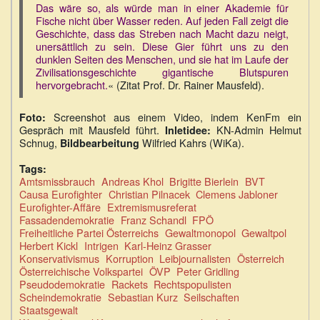
Das wäre so, als würde man in einer Akademie für
Fische nicht über Wasser reden. Auf jeden Fall zeigt die
Geschichte, dass das Streben nach Macht dazu neigt,
unersättlich zu sein. Diese Gier führt uns zu den
dunklen Seiten des Menschen, und sie hat im Laufe der
Zivilisationsgeschichte gigantische Blutspuren
hervorgebracht.
« (Zitat Prof. Dr. Rainer Mausfeld).
Screenshot aus einem Video, indem KenFm ein
Foto:
Gespräch mit Mausfeld führt.
KN-Admin Helmut
Inletidee:
Schnug,
Wilfried Kahrs (WiKa).
Bildbearbeitung
Tags:
Amtsmissbrauch
Andreas Khol
Brigitte Bierlein
BVT
Causa Eurofighter
Christian Pilnacek
Clemens Jabloner
Eurofighter-Affäre
Extremismusreferat
Fassadendemokratie
Franz Schandl
FPÖ
Freiheitliche Partei Österreichs
Gewaltmonopol
Gewaltpol
Herbert Kickl
Intrigen
Karl-Heinz Grasser
Konservativismus
Korruption
Leibjournalisten
Österreich
Österreichische Volkspartei
ÖVP
Peter Gridling
Pseudodemokratie
Rackets
Rechtspopulisten
Scheindemokratie
Sebastian Kurz
Seilschaften
Staatsgewalt