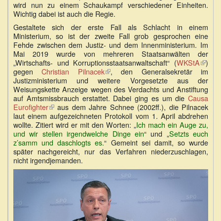
wird nun zu einem Schaukampf verschiedener Einheiten.
Wichtig dabei ist auch die Regie.
Gestaltete sich der erste Fall als Schlacht in einem
Ministerium, so ist der zweite Fall grob gesprochen eine
Fehde zwischen dem Justiz- und dem Innenministerium. Im
Mai 2019 wurde von mehreren Staatsanwälten der
„Wirtschafts- und Korruptionsstaatsanwaltschaft“ (
WKStA
(Link
)
gegen
Christian Pilnacek
(Link
, den Generalsekretär im
ist
Justizministerium und weitere Vorgesetzte aus der
ist
extern
Weisungskette Anzeige wegen des Verdachts und Anstiftung
extern)
auf Amtsmissbrauch erstattet. Dabei ging es um die
Causa
Eurofighter
(Link
aus dem Jahre Schnee (2002ff.), die Pilnacek
laut einem aufgezeichneten Protokoll vom 1. April abdrehen
ist
wollte. Zitiert wird er mit den Worten: „
extern)
Ich mach ein Auge zu,
und wir stellen irgendwelche Dinge ein
“ und „
Setzts euch
z’samm und daschlogts es.
“ Gemeint sei damit, so wurde
später nachgereicht, nur das Verfahren niederzuschlagen,
nicht irgendjemanden.