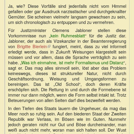
Ja, wie? Diese Vorfälle sind jedenfalls nicht vom Himmel
gefallen oder gar Ausdruck narzisstischer und durchgeknallter
Gemüter. Sie scheinen vielmehr langsam gewachsen zu sein,
um sich chronologisch zu entpuppen und zu vermehren.
Für Justizminister Clemens Jabloner stellen diese
Vorkommnisse nun „
kein Ruhmesblatt
“ für die Justiz dar.
Jabloner, der auch als Vizekanzler in der Beamtenregierung
von
Brigitte Bierlein
(Link
fungiert, meint, dass zu viel informell
erledigt werde, dass in Zukunft Weisungen klargestellt sein
ist
müssen und vor allem, dass die Sprache verträglich zu sein
extern)
habe. „
Was ich einmahne, ist mehr Formalismus und Distanz
“,
sagt er. Das mag alles sinnvoll sein, löst aber das Problem
keineswegs, dieses ist struktureller Natur, nicht durch
Geschäftsordnung, Weisung und Umgangsformen zu
bereinigen. Das ist „Old School“, doch deren Kräfte
erschöpfen sich. Die Rettung in und durch die Formebene ist
immer nur dann möglich, wenn die Form selbst intakt ist. Trotz
Beteuerungen von allen Seiten darf dies bezweifelt werden.
In den Tiefen des Staats lauern die Ungeheuer, da mag das
Meer noch so ruhig sein. Auf den biederen Staat der Zweiten
Republik war Verlass, im Bösen wie im Guten. Nunmehr
jedoch geraten nicht nur Gut und Böse durcheinander, man
weiß auch nicht mehr, woran man sich halten soll. Der Wust