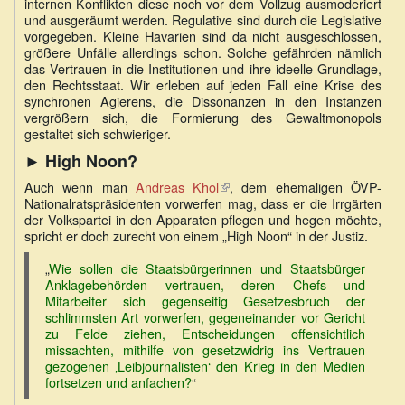
internen Konflikten diese noch vor dem Vollzug ausmoderiert
und ausgeräumt werden. Regulative sind durch die Legislative
vorgegeben. Kleine Havarien sind da nicht ausgeschlossen,
größere Unfälle allerdings schon. Solche gefährden nämlich
das Vertrauen in die Institutionen und ihre ideelle Grundlage,
den Rechtsstaat. Wir erleben auf jeden Fall eine Krise des
synchronen Agierens, die Dissonanzen in den Instanzen
vergrößern sich, die Formierung des Gewaltmonopols
gestaltet sich schwieriger.
► High Noon?
Auch wenn man
Andreas Khol
(Link
, dem ehemaligen ÖVP-
Nationalratspräsidenten vorwerfen mag, dass er die Irrgärten
ist
der Volkspartei in den Apparaten pflegen und hegen möchte,
extern)
spricht er doch zurecht von einem „High Noon“ in der Justiz.
„
Wie sollen die Staatsbürgerinnen und Staatsbürger
Anklagebehörden vertrauen, deren Chefs und
Mitarbeiter sich gegenseitig Gesetzesbruch der
schlimmsten Art vorwerfen, gegeneinander vor Gericht
zu Felde ziehen, Entscheidungen offensichtlich
missachten, mithilfe von gesetzwidrig ins Vertrauen
gezogenen ‚Leibjournalisten‘ den Krieg in den Medien
fortsetzen und anfachen?
“