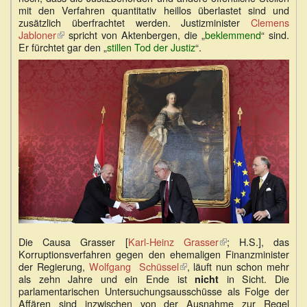
mit den Verfahren quantitativ heillos überlastet sind und
zusätzlich überfrachtet werden. Justizminister
Clemens
Jabloner
(Link
spricht von Aktenbergen, die „
beklemmend
“ sind.
Er fürchtet gar den „
ist
stillen Tod
der Justiz
“.
extern)
Die Causa Grasser [
Karl-Heinz Grasser
(Link
; H.S.], das
Korruptionsverfahren gegen den ehemaligen Finanzminister
ist
der Regierung,
Wolfgang Schüssel
(Link
, läuft nun schon mehr
extern)
als zehn Jahre und ein Ende ist
ist
in Sicht. Die
nicht
parlamentarischen Untersuchungsausschüsse als Folge der
extern)
Affären sind inzwischen von der Ausnahme zur Regel