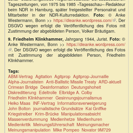
Tageszeitungen, von 1975 bis 1985 »Tagesschau«-Redakteur
beim NDR in Hamburg, später freigestellter Personalrat und
Mitarbeiter in der NDR-Kulturredaktion.
© Anke
Foto:
Westermann, Bonn >>
https://dieanke.wordpress.com/
(Link
. Der
DSGVO wegen erfolgt die Veröffentlichung des Fotos mit
ist
Zustimmung der abgebildeten Person, Volker Bräutigam.
extern)
Jahrgang 1944, Jurist.
©
9.
Friedhelm Klinkhammer,
Foto:
Anke Westermann, Bonn >>
https://dieanke.wordpress.com/
(Link
. Der DSGVO wegen erfolgt die Veröffentlichung des Fotos
ist
mit Zustimmung der abgebildeten Person, Friedhelm
extern)
Klinkhammer.
Tags:
ABM-Vertrag
Agitation
Agitprop
Agitprop-Journaille
Alpha-Journalisten
Anti-Ballistic Missile Treaty
ARD-aktuell
Crimean Bridge
Desinformation
Deutungshoheit
Diskreditierung
Edeltrolle
Elbridge A. Colby
Friedhelm Klinkhammer
Gesinnungsjournalismus
Heiko Maas
INF-Vertrag
Informationsverweigerung
John Bolton
journalistische Grundsätze
Kai Gniffke
Kriegstreiber
Krim-Brücke
Manipulationsabsicht
Massenverdummung
Medienhetze
Medienhuren
Medienkritik
Meinungsführerschaft
Meinungsmacher
Meinungsmanipulation
Mike Pompeo
Novator 9M729