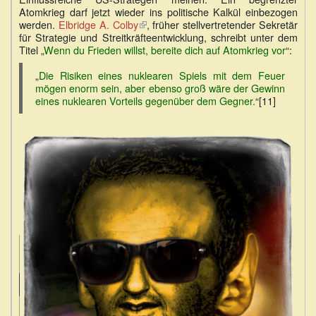
Atomkrieg darf jetzt wieder ins politische Kalkül einbezogen
werden.
Elbridge A. Colby
(Link
, früher stellvertretender Sekretär
für Strategie und Streitkräfteentwicklung, schreibt unter dem
ist
Titel „
Wenn du Frieden willst, bereite dich auf Atomkrieg vor
extern)
“:
„
Die Risiken eines nuklearen Spiels mit dem Feuer
mögen enorm sein, aber ebenso groß wäre der Gewinn
eines nuklearen Vorteils gegenüber dem Gegner.
“[11]