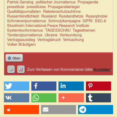
Patrick Gensing
politischer Journalismus
Propaganda
presstitute
presstitutes
Propagandakrieger
Qualitätsjournalisten
Raketenschutzschirme
Russenfeindlichkeit
Russland
Russlandhetze
Russophobie
Schmierenjournalismus
Schmutzkampagne
SIPRI
SSC-8
Stockholm International Peace Research Institute
Systemkonformismus
TAGESSCHAU
Tagesthemen
Tendenzjournalismus
Ukraine
Verleumdung
Vertragsausstieg
Vertragsbruch
Vertuschung
Volker Bräutigam
Oben
Zum Verfassen von Kommentaren bitte
Anmelden
.