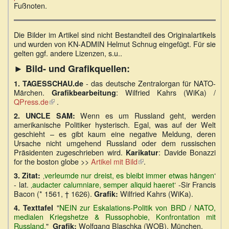
Fußnoten.
ist
extern)
Die Bilder im Artikel sind nicht Bestandteil des Originalartikels
und wurden von KN-ADMIN Helmut Schnug eingefügt. Für sie
gelten ggf. andere Lizenzen, s.u..
► Bild- und Grafikquellen:
- das deutsche Zentralorgan für NATO-
1.
TAGESSCHAU.de
Märchen.
: Wilfried Kahrs (WiKa) /
Grafikbearbeitung
QPress.de
(Link
.
ist
Wenn es um Russland geht, werden
2.
UNCLE SAM:
extern)
amerikanische Politiker hysterisch. Egal, was auf der Welt
geschieht – es gibt kaum eine negative Meldung, deren
Ursache nicht umgehend Russland oder dem russischen
Präsidenten zugeschrieben wird.
: Davide Bonazzi
Karikatur
for the boston globe >>
Artikel mit Bild
(Link
.
ist
‚
verleumde nur dreist, es bleibt immer etwas hängen
‘
3.
Zitat:
extern)
- lat. ‚
audacter calumniare, semper aliquid haeret
‘ -Sir Francis
Bacon (* 1561, † 1626).
Wilfried Kahrs (WiKa).
Grafik:
"
NEIN zur Eskalations-Politik von BRD / NATO,
4.
Texttafel
medialen Kriegshetze & Russophobie, Konfrontation mit
Russland.
"
Wolfgang Blaschka (WOB), München.
Grafik: