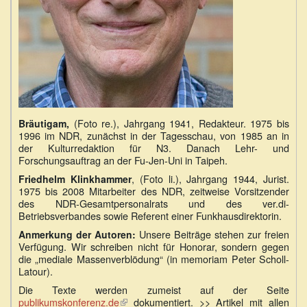
(Foto re.), Jahrgang 1941, Redakteur. 1975 bis
Bräutigam,
1996 im NDR, zunächst in der Tagesschau, von 1985 an in
der Kulturredaktion für N3. Danach Lehr- und
Forschungsauftrag an der Fu-Jen-Uni in Taipeh.
, (Foto li.), Jahrgang 1944, Jurist.
Friedhelm Klinkhammer
1975 bis 2008 Mitarbeiter des NDR, zeitweise Vorsitzender
des NDR-Gesamtpersonalrats und des ver.di-
Betriebsverbandes sowie Referent einer Funkhausdirektorin.
Unsere Beiträge stehen zur freien
Anmerkung der Autoren:
Verfügung. Wir schreiben nicht für Honorar, sondern gegen
die „mediale Massenverblödung“ (in memoriam Peter Scholl-
Latour).
Die Texte werden zumeist auf der Seite
publikumskonferenz.de
(Link
dokumentiert. >> Artikel mit allen