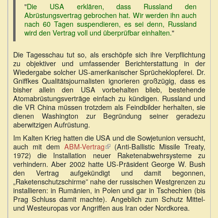
"
Die USA erklären, dass Russland den
Abrüstungsvertrag gebrochen hat. Wir werden ihn auch
nach 60 Tagen suspendieren, es sei denn, Russland
wird den Vertrag voll und überprüfbar einhalten.
"
Die Tagesschau tut so, als erschöpfe sich ihre Verpflichtung
zu objektiver und umfassender Berichterstattung in der
Wiedergabe solcher US-amerikanischer Sprücheklopferei. Dr.
Gniffkes Qualitätsjournalisten ignorieren großzügig, dass es
bisher allein den USA vorbehalten blieb, bestehende
Atomabrüstungsverträge einfach zu kündigen. Russland und
die VR China müssen trotzdem als Feindbilder herhalten, sie
dienen Washington zur Begründung seiner geradezu
aberwitzigen Aufrüstung.
Im Kalten Krieg hatten die USA und die Sowjetunion versucht,
auch mit dem
ABM-Vertrag
(Link
(Anti-Ballistic Missile Treaty,
1972) die Installation neuer Raketenabwehrsysteme zu
ist
verhindern. Aber 2002 hatte US-Präsident George W. Bush
extern)
den Vertrag aufgekündigt und damit begonnen,
„Raketenschutzschirme” nahe der russischen Westgrenzen zu
installieren: in Rumänien, in Polen und gar in Tschechien (bis
Prag Schluss damit machte). Angeblich zum Schutz Mittel-
und Westeuropas vor Angriffen aus Iran oder Nordkorea.