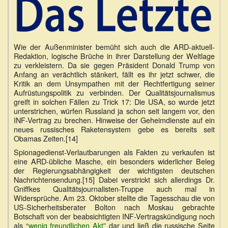
Wie der Außenminister bemüht sich auch die ARD-aktuell-
Redaktion, logische Brüche in ihrer Darstellung der Weltlage
zu verkleistern. Da sie gegen Präsident Donald Trump von
Anfang an verächtlich stänkert, fällt es ihr jetzt schwer, die
Kritik an dem Unsympathen mit der Rechtfertigung seiner
Aufrüstungspolitik zu verbinden. Der Qualitätsjournalismus
greift in solchen Fällen zu Trick 17: Die USA, so wurde jetzt
unterstrichen, würfen Russland ja schon seit langem vor, den
INF-Vertrag zu brechen. Hinweise der Geheimdienste auf ein
neues russisches Raketensystem gebe es bereits seit
Obamas Zeiten.[14]
Spionagedienst-Verlautbarungen als Fakten zu verkaufen ist
eine ARD-übliche Masche, ein besonders widerlicher Beleg
der Regierungsabhängigkeit der wichtigsten deutschen
Nachrichtensendung.[15] Dabei verstrickt sich allerdings Dr.
Gniffkes Qualitätsjournalisten-Truppe auch mal in
Widersprüche. Am 23. Oktober stellte die Tagesschau die von
US-Sicherheitsberater Bolton nach Moskau gebrachte
Botschaft von der beabsichtigten INF-Vertragskündigung noch
als “
wenig freundlichen Akt
” dar und ließ die russische Seite