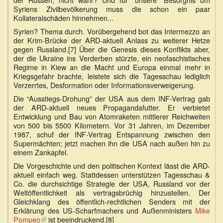
Syriens Zivilbevölkerung muss die schon ein paar
Kollateralschäden hinnehmen...
Syrien? Thema durch. Vorübergehend bot das Intermezzo an
der Krim-Brücke der ARD-aktuell Anlass zu weiterer Hetze
gegen Russland.[7] Über die Genesis dieses Konflikts aber,
der die Ukraine ins Verderben stürzte, ein neofaschistisches
Regime in Kiew an die Macht und Europa einmal mehr in
Kriegsgefahr brachte, leistete sich die Tagesschau lediglich
Verzerrtes, Desformation oder Informationsverweigerung.
Die “Ausstiegs-Drohung” der USA aus dem INF-Vertrag gab
der ARD-aktuell neues Propagandafutter. Er verbietet
Entwicklung und Bau von Atomraketen mittlerer Reichweiten
von 500 bis 5500 Kilometern. Vor 31 Jahren, im Dezember
1987, schuf der INF-Vertrag Entspannung zwischen den
Supermächten; jetzt machen ihn die USA nach außen hin zu
einem Zankapfel.
Die Vorgeschichte und den politischen Kontext lässt die ARD-
aktuell einfach weg. Stattdessen unterstützen Tagesschau &
Co. die durchsichtige Strategie der USA, Russland vor der
Weltöffentlichkeit als vertragsbrüchig hinzustellen. Der
Gleichklang des öffentlich-rechtlichen Senders mit der
Erklärung des US-Scharfmachers und Außenministers
Mike
Pompeo
(Link
ist beeindruckend.[8]