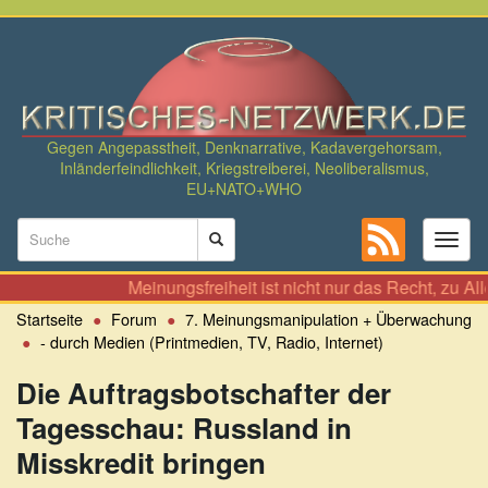
Direkt
zum
Inhalt
Gegen Angepasstheit, Denknarrative, Kadavergehorsam,
Inländerfeindlichkeit, Kriegstreiberei, Neoliberalismus,
EU+NATO+WHO
Suchformular
Toggl
naviga
Suche
Meinungsfreiheit ist nicht nur das Recht, zu Allem seine
Startseite
Forum
7. Meinungsmanipulation + Überwachung
- durch Medien (Printmedien, TV, Radio, Internet)
Die Auftragsbotschafter der
Tagesschau: Russland in
Misskredit bringen