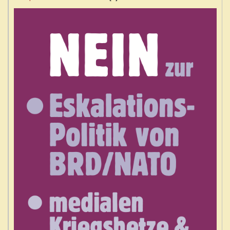
ist
extern)