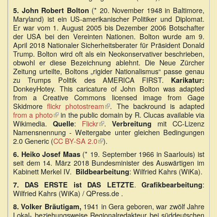
(* 20. November 1948 in Baltimore,
5.
John Robert Bolton
Maryland) ist ein US-amerikanischer Politiker und Diplomat.
Er war vom 1. August 2005 bis Dezember 2006 Botschafter
der USA bei den Vereinten Nationen. Bolton wurde am 9.
April 2018 Nationaler Sicherheitsberater für Präsident Donald
Trump. Bolton wird oft als ein Neokonservativer beschrieben,
obwohl er diese Bezeichnung ablehnt. Die Neue Zürcher
Zeitung urteilte, Boltons „rigider Nationalismus“ passe genau
zu Trumps Politik des AMERICA FIRST.
Karikatur:
DonkeyHotey. This caricature of John Bolton was adapted
from a Creative Commons licensed image from Gage
Skidmore
flickr photostream
(Link
. The backround is adapted
from a photo
(Link
in the public domain by R. Clucas available via
ist
Wikimedia.
ist
:
Flickr
(Link
.
extern)
mit CC-Lizenz
Quelle
Verbreitung
Namensnennung - Weitergabe unter gleichen Bedingungen
extern)
ist
2.0 Generic (
CC BY-SA 2.0
(Link
extern)
).
ist
(* 19. September 1966 in Saarlouis) ist
6.
Heiko Josef Maas
extern)
seit dem 14. März 2018 Bundesminister des Auswärtigen im
Kabinett Merkel IV.
: Wilfried Kahrs (WiKa).
Bildbearbeitung
.
:
7.
DAS ERSTE ist DAS LETZTE
Grafikbearbeitung
Wilfried Kahrs (WiKa) / QPress.de .
1941 in Gera geboren, war zwölf Jahre
8.
Volker Bräutigam,
Lokal- beziehungsweise Regionalredakteur bei süddeutschen