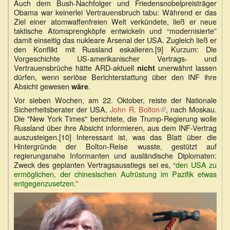
Auch dem Bush-Nachfolger und Friedensnobelpreisträger
Obama war keinerlei Vertrauensbruch tabu: Während er das
Ziel einer atomwaffenfreien Welt verkündete, ließ er neue
taktische Atomsprengköpfe entwickeln und “modernisierte”
damit einseitig das nukleare Arsenal der USA. Zugleich ließ er
den Konflikt mit Russland eskalieren.[9] Kurzum: Die
Vorgeschichte US-amerikanischer Vertrags- und
Vertrauensbrüche hätte ARD-aktuell
unerwähnt lassen
nicht
dürfen, wenn seriöse Berichterstattung über den INF ihre
Absicht gewesen
.
wäre
Vor sieben Wochen, am 22. Oktober, reiste der Nationale
Sicherheitsberater der USA,
John R. Bolton
(Link
, nach Moskau.
Die "New York Times" berichtete, die Trump-Regierung wolle
ist
Russland über ihre Absicht informieren, aus dem INF-Vertrag
extern)
auszusteigen.[10] Interessant ist, was das Blatt über die
Hintergründe der Bolton-Reise wusste, gestützt auf
regierungsnahe Informanten und ausländische Diplomaten:
Zweck des geplanten Vertragsausstiegs sei es, “
den USA zu
ermöglichen, der chinesischen Aufrüstung im Pazifik etwas
entgegenzusetzen.
”