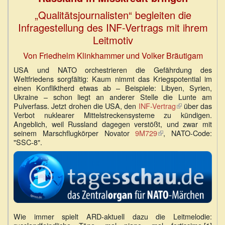
„Qualitätsjournalisten“ begleiten die
Infragestellung des INF-Vertrags mit ihrem
Leitmotiv
Von Friedhelm Klinkhammer und Volker Bräutigam
USA und NATO orchestrieren die Gefährdung des
Weltfriedens sorgfältig: Kaum nimmt das Kriegspotential im
einen Konfliktherd etwas ab – Beispiele: Libyen, Syrien,
Ukraine – schon liegt an anderer Stelle die Lunte am
Pulverfass. Jetzt drohen die USA, den
INF-Vertrag
(Link
über das
Verbot nuklearer Mittelstreckensysteme zu kündigen.
ist
Angeblich, weil Russland dagegen verstößt, und zwar mit
extern)
seinem Marschflugkörper Novator
9M729
(Link
, NATO-Code:
"SSC-8".
ist
extern)
Wie immer spielt ARD-aktuell dazu die Leitmelodie: