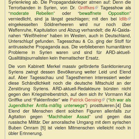
Syrienkrieg ab. Die Propagandakrieger atmen auf: Denn die
Terrorbanden in Syrien, von Dr.
Gniffkes
(Link
Tagesshow als
“
moderate Rebellen
” oder “
bewaffnete Opposition
ist
”
verniedlicht, sind ja längst geschlagen; mit den bei
extern)
Idlib
(Link
eingekesselten Söldnerheeren wird nur noch über
ist
Waffenruhe, Kapitulation und Abzug verhandelt; die Al-Qaida-
exter
nahen “Weißhelme” haben im Westen, auch in Deutschland,
Unterschlupf gefunden. Tagesschau & Co. ging der Stoff für
antirussische Propaganda aus. Die verbliebenen humanitären
Probleme in Syrien waren und sind für ARD-aktuell-
Qualitätsjournalisten kein thematischer Ersatz.
Die vom Kabinett Merkel massiv geförderte Sanktionierung
Syriens zwingt dessen Bevölkerung weiter Leid und Elend
auf. Aber Tagesschau und Tagesthemen interessiert weder
diese Schändlichkeit noch die deutsche Mitschuld an der
Zerstörung Syriens. ARD-aktuell-Redakteure bürsten nicht
gegen den Kriegstreiberstrich, auf dem sich ihr Vormann Kai
Gniffke und “Faktenfinder” wie
Patrick Gensing
(Link
(“
Ich war als
Jugendlicher Antifa-mäßig unterwegs
") prostituieren.[4] Das
ist
Elend der Menschen dient solchen Figuren allenfalls zur
extern)
Agitation gegen “
Machthaber Assad
” und gegen das
russische Militär. Der amoralische Umgang mit dem syrischen
Buben Omram [5] ist vielen Mitmenschen vielleicht noch in
übler Erinnerung.