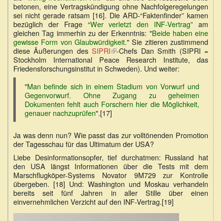
betonen, eine Vertragskündigung ohne Nachfolgeregelungen
sei nicht gerade ratsam [16]. Die ARD-“Faktenfinder” kamen
bezüglich der Frage “
Wer verletzt den INF-Vertrag
” am
gleichen Tag immerhin zu der Erkenntnis: "
Beide haben eine
gewisse Form von Glaubwürdigkeit.
" Sie zitieren zustimmend
diese Äußerungen des
SIPRI
(Link
-Chefs Dan Smith (SIPRI =
Stockholm International Peace Research Institute, das
ist
Friedensforschungsinstitut in Schweden). Und weiter:
extern)
"
Man befinde sich in einem Stadium von Vorwurf und
Gegenvorwurf. Ohne Zugang zu geheimen
Dokumenten fehlt auch Forschern hier die Möglichkeit,
genauer nachzuprüfen
".[17]
Ja was denn nun? Wie passt das zur volltönenden Promotion
der Tagesschau für das Ultimatum der USA?
Liebe Desinformationsopfer, tief durchatmen: Russland hat
den USA längst Informationen über die Tests mit dem
Marschflugköper-Systems Novator 9M729 zur Kontrolle
übergeben. [18] Und: Washington und Moskau verhandeln
bereits seit fünf Jahren in aller Stille über einen
einvernehmlichen Verzicht auf den INF-Vertrag.[19]