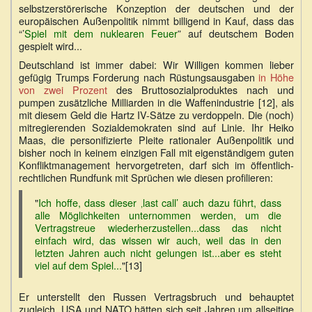
selbstzerstörerische Konzeption der deutschen und der
europäischen Außenpolitik nimmt billigend in Kauf, dass das
“’
Spiel mit dem nuklearen Feuer
” auf deutschem Boden
gespielt wird...
Deutschland ist immer dabei: Wir Willigen kommen lieber
gefügig Trumps Forderung nach Rüstungsausgaben
in Höhe
von zwei Prozent
des Bruttosozialproduktes nach und
pumpen zusätzliche Milliarden in die Waffenindustrie [12], als
mit diesem Geld die Hartz IV-Sätze zu verdoppeln. Die (noch)
mitregierenden Sozialdemokraten sind auf Linie. Ihr Heiko
Maas, die personifizierte Pleite rationaler Außenpolitik und
bisher noch in keinem einzigen Fall mit eigenständigem guten
Konfliktmanagement hervorgetreten, darf sich im öffentlich-
rechtlichen Rundfunk mit Sprüchen wie diesen profilieren:
"
Ich hoffe, dass dieser ‚last call’ auch dazu führt, dass
alle Möglichkeiten unternommen werden, um die
Vertragstreue wiederherzustellen...dass das nicht
einfach wird, das wissen wir auch, weil das in den
letzten Jahren auch nicht gelungen ist...aber es steht
viel auf dem Spiel...
"[13]
Er unterstellt den Russen Vertragsbruch und behauptet
zugleich, USA und NATO hätten sich seit Jahren um allseitige