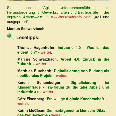
Siehe auch: "
Agile Unternehmensführung als
Herausforderung für Gewerkschaften und Betriebsräte in der
digitalen Arbeitswelt
“ >>
isw-Wirtschaftsinfo 52
(Link
„Agil und
ausgepresst“.
ist
extern)
Marcus Schwarzbach
Lesetipps:
Thomas Hagenhofer:
Industrie 4.0 – Was ist das
eigentlich?
-
weiter
.
Marcus Schwarzbach:
Arbeit 4.0: zurück in die
Zukunft
-
weiter.
Matthias Burchardt:
Digitalisierung von Bildung als
neoliberales Projekt
-
weiter
.
Kerem Schamberger:
Digitalisierung ist
Klassenfrage - isw-forum zu digitaler Arbeit und
Industrie 4.0
-
weiter
.
Götz Eisenberg:
Freiwillige digitale Knechtschaft.
-
weiter
.
Katrin McClean:
Der marktgerechte Mensch: Diktat
des Wettbewerbs
-
weiter
.