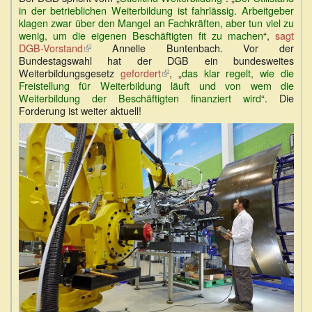
extern)
in der betrieblichen Weiterbildung ist fahrlässig. Arbeitgeber
klagen zwar über den Mangel an Fachkräften, aber tun viel zu
wenig, um die eigenen Beschäftigten fit zu machen
“,
sagt
DGB-Vorstand
(Link
Annelie Buntenbach. Vor der
Bundestagswahl hat der DGB ein bundesweites
ist
Weiterbildungsgesetz
extern)
gefordert
(Link
, „
das klar regelt, wie die
Freistellung für Weiterbildung läuft und von wem die
ist
Weiterbildung der Beschäftigten finanziert wird
extern)
“. Die
Forderung ist weiter aktuell!