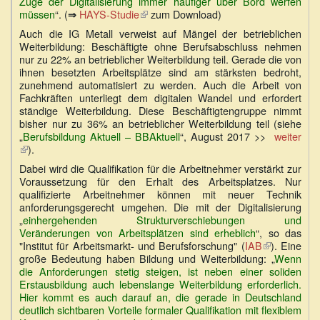
Zuge der Digitalisierung immer häufiger über Bord werfen
müssen
“. (
HAYS-Studie
(Link
zum Download)
⇒
ist
Auch die IG Metall verweist auf Mängel der betrieblichen
extern)
Weiterbildung: Beschäftigte ohne Berufsabschluss nehmen
nur zu 22% an betrieblicher Weiterbildung teil. Gerade die von
ihnen besetzten Arbeitsplätze sind am stärksten bedroht,
zunehmend automatisiert zu werden. Auch die Arbeit von
Fachkräften unterliegt dem digitalen Wandel und erfordert
ständige Weiterbildung. Diese Beschäftigtengruppe nimmt
bisher nur zu 36% an betrieblicher Weiterbildung teil (siehe
„
Berufsbildung Aktuell – BBAktuell
“, August 2017 >>
weiter
(Link
).
ist
Dabei wird die Qualifikation für die Arbeitnehmer verstärkt zur
extern)
Voraussetzung für den Erhalt des Arbeitsplatzes. Nur
qualifizierte Arbeitnehmer können mit neuer Technik
anforderungsgerecht umgehen. Die mit der Digitalisierung
„
einhergehenden Strukturverschiebungen und
Veränderungen von Arbeitsplätzen sind erheblich
“, so das
"Institut für Arbeitsmarkt- und Berufsforschung" (
IAB
(Link
). Eine
große Bedeutung haben Bildung und Weiterbildung: „
ist
Wenn
die Anforderungen stetig steigen, ist neben einer soliden
extern)
Erstausbildung auch lebenslange Weiterbildung erforderlich.
Hier kommt es auch darauf an, die gerade in Deutschland
deutlich sichtbaren Vorteile formaler Qualifikation mit flexiblem