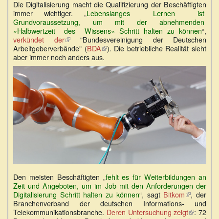
Die Digitalisierung macht die Qualifizierung der Beschäftigten
immer wichtiger. „
Lebenslanges Lernen ist
Grundvoraussetzung, um mit der abnehmenden
»Halbwertzeit des Wissens« Schritt halten zu können
“,
verkündet der
(Link
"Bundesvereinigung der Deutschen
Arbeitgeberverbände" (
ist
BDA
(Link
). Die betriebliche Realität sieht
aber immer noch anders aus.
extern)
ist
extern)
Den meisten Beschäftigten „
fehlt es für Weiterbildungen an
Zeit und Angeboten, um im Job mit den Anforderungen der
Digitalisierung Schritt halten zu können
“, sagt
Bitkom
(Link
, der
Branchenverband der deutschen Informations- und
ist
Telekommunikationsbranche.
Deren Untersuchung zeigt
extern)
(Link
: 72