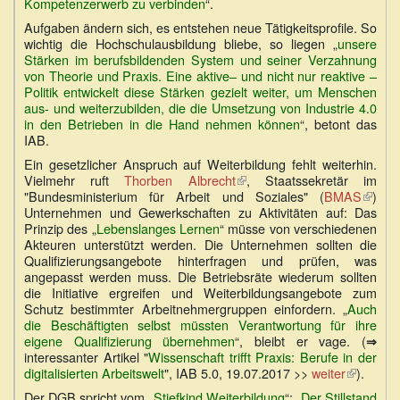
Kompetenzerwerb zu verbinden
“.
Aufgaben ändern sich, es entstehen neue Tätigkeitsprofile. So
wichtig die Hochschulausbildung bliebe, so liegen „
unsere
Stärken im berufsbildenden System und seiner Verzahnung
von Theorie und Praxis. Eine aktive– und nicht nur reaktive –
Politik entwickelt diese Stärken gezielt weiter, um Menschen
aus- und weiterzubilden, die die Umsetzung von Industrie 4.0
in den Betrieben in die Hand nehmen können
“, betont das
IAB.
Ein gesetzlicher Anspruch auf Weiterbildung fehlt weiterhin.
Vielmehr ruft
Thorben Albrecht
(Link
, Staatssekretär im
"Bundesministerium für Arbeit und Soziales" (
ist
BMAS
(Link
)
Unternehmen und Gewerkschaften zu Aktivitäten auf: Das
extern)
ist
Prinzip des „
Lebenslanges Lernen
“ müsse von verschiedenen
extern
Akteuren unterstützt werden. Die Unternehmen sollten die
Qualifizierungsangebote hinterfragen und prüfen, was
angepasst werden muss. Die Betriebsräte wiederum sollten
die Initiative ergreifen und Weiterbildungsangebote zum
Schutz bestimmter Arbeitnehmergruppen einfordern. „
Auch
die Beschäftigten selbst müssten Verantwortung für ihre
eigene Qualifizierung übernehmen
“, bleibt er vage. (
⇒
interessanter Artikel "
Wissenschaft trifft Praxis: Berufe in der
digitalisierten Arbeitswelt
", IAB 5.0, 19.07.2017 >>
weiter
(Link
).
ist
Der DGB spricht vom „
Stiefkind Weiterbildung
“: „
Der Stillstand