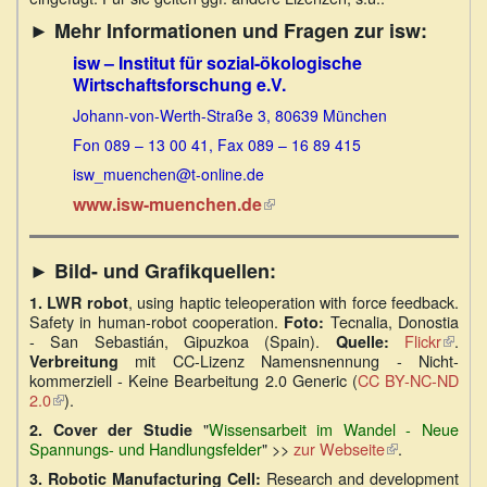
►
Mehr Informationen und Fragen zur isw:
isw – Institut für sozial-ökologische
Wirtschaftsforschung e.V.
Johann-von-Werth-Straße 3, 80639 München
Fon 089 – 13 00 41, Fax 089 – 16 89 415
isw_muenchen@t-online.de
www.isw-muenchen.de
(Link
ist
extern)
► Bild- und Grafikquellen:
, using haptic teleoperation with force feedback.
1. LWR robot
Safety in human-robot cooperation.
Tecnalia, Donostia
Foto:
- San Sebastián, Gipuzkoa (Spain).
Flickr
(Link
.
Quelle:
mit CC-Lizenz Namensnennung - Nicht-
ist
Verbreitung
kommerziell - Keine Bearbeitung 2.0 Generic (
CC BY-NC-ND
extern
2.0
(Link
).
ist
"
Wissensarbeit im Wandel - Neue
2. Cover der Studie
extern)
Spannungs- und Handlungsfelder
" >>
zur Webseite
(Link
.
ist
Research and development
3. Robotic Manufacturing Cell: