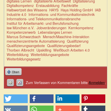
digitales Lernen
digitalisierte Arbeitswelt
Digitalisierung
Digitalkompetenz
Erstausbildung
Fachkräfte
Halbwertzeit des Wissens
HAYS
Hays Holding GmbH
IAB
Industrie 4.0
Informations- und Kommunikationstechnik
Informations- und Telekommunikationsbranche
Institut für Arbeitsmarkt- und Berufsforschung
isw München e.V.
Jobveränderungen
Kernkompetenz
Kompetenzerwerb
Lebenslanges Lernen
Marcus Schwarzbach
Mensch/Maschine-Interaktion
menschenzentrierte Automatisierung
Qualifizierung
Qualifizierungsangebote
Qualifizierungsbedarf
Thorben Albrecht
Upskilling
Weißbuch Arbeiten 4.0
Weiterbildung
Weiterbildungsangebote
Weiterbildungsgesetz
Oben
Zum Verfassen von Kommentaren bitte
Anmelden
.