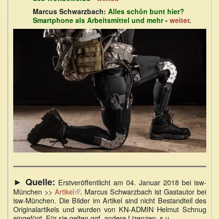
Marcus Schwarzbach:
Alles schön bunt hier?
Smartphone als Arbeitsmittel und mehr
-
weiter
.
► Quelle:
Erstveröffentlicht am 04. Januar 2018 bei isw-
München >>
Artikel
(Link
. Marcus Schwarzbach ist Gastautor bei
isw-München. Die Bilder im Artikel sind nicht Bestandteil des
ist
Originalartikels und wurden von KN-ADMIN Helmut Schnug
extern)
eingefügt. Für sie gelten ggf. andere Lizenzen, s.u..