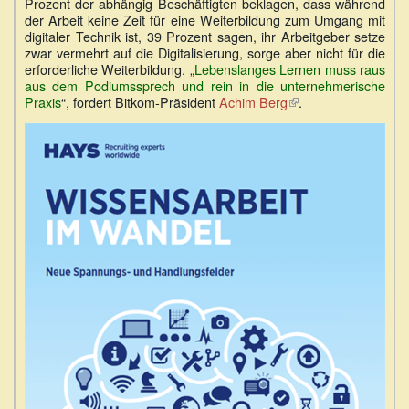
Prozent der abhängig Beschäftigten beklagen, dass während
ist
der Arbeit keine Zeit für eine Weiterbildung zum Umgang mit
extern)
digitaler Technik ist, 39 Prozent sagen, ihr Arbeitgeber setze
zwar vermehrt auf die Digitalisierung, sorge aber nicht für die
erforderliche Weiterbildung. „
Lebenslanges Lernen muss raus
aus dem Podiumssprech und rein in die unternehmerische
Praxis
“, fordert Bitkom-Präsident
Achim Berg
(Link
.
ist
extern)