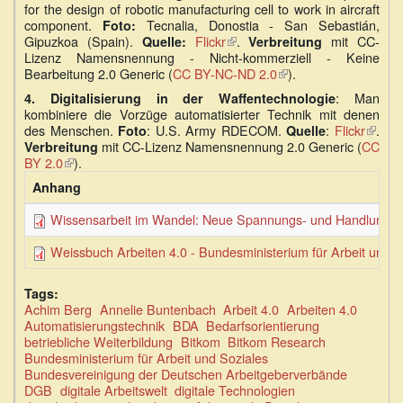
extern)
for the design of robotic manufacturing cell to work in aircraft
component.
Tecnalia, Donostia - San Sebastián,
Foto:
Gipuzkoa (Spain).
Flickr
(Link
.
mit CC-
Quelle:
Verbreitung
Lizenz Namensnennung - Nicht-kommerziell - Keine
ist
Bearbeitung 2.0 Generic (
CC BY-NC-ND 2.0
extern)
(Link
).
ist
: Man
4. Digitalisierung in der Waffentechnologie
extern)
kombiniere die Vorzüge automatisierter Technik mit denen
des Menschen.
: U.S. Army RDECOM.
:
Flickr
(Link
.
Foto
Quelle
mit CC-Lizenz Namensnennung 2.0 Generic (
CC
ist
Verbreitung
BY 2.0
(Link
).
extern
ist
Anhang
extern)
Wissensarbeit im Wandel: Neue Spannungs- und Handlungsfel
Weissbuch Arbeiten 4.0 - Bundesministerium für Arbeit und 
Tags:
Achim Berg
Annelie Buntenbach
Arbeit 4.0
Arbeiten 4.0
Automatisierungstechnik
BDA
Bedarfsorientierung
betriebliche Weiterbildung
Bitkom
Bitkom Research
Bundesministerium für Arbeit und Soziales
Bundesvereinigung der Deutschen Arbeitgeberverbände
DGB
digitale Arbeitswelt
digitale Technologien