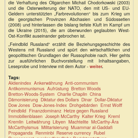
die Verhaftung des Oligarchen Michail Chodorkowski (2003)
und die Osterweiterung der NATO, den mit US- und EU-
Geldern unterstützten „Farbrevolutionen“ bis zum Krieg um
die georgischen Provinzen Abchasien und Südossetien
(2008) und hinterlassen die bislang tiefste Kluft im Kampf um
die Ukraine (2015), die am überwunden geglaubten West-
Ost-Konflikt auseinander gebrochen ist.
„Feindbild Russland“ erzählt die Beziehungsgeschichte des
Westens mit Russland und spürt den wirtschaftlichen und
geopolitischen Grundlagen der Russophobie nach. Hier gehts
zur ausführlichen Buchvorstellung mit Inhaltsangaben,
Leseprobe und Interview mit dem Autor -
weiter
.
Tags:
Aktienindex
Ankerwährung
Anti-communism
Antikommunismus
Aufrüstung
Bretton Woods
Bretton-Woods-System
Charlie Chaplin
China
Dämonisierung
Diktatur des Dollars
Dinar
Dollar-Diktatur
Dow Jones
Dow-Jones-Index
Drohgebärden
Ernst Wolff
Feindbild
Finanzdominanz
Hetze gegen Russland
Immobilienblasen
Joseph McCarthy
Kalter Krieg
Kreml
Kremlin
Leitwährung
Libyen
Machtelite
McCarthy-Ära
McCarthyismus
Militarisierung
Muammar al-Gaddafi
Propaganda
Renminbi
Reserve currency
Rubel