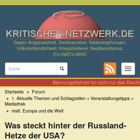
Direkt
zum
Inhalt
Gegen Angepasstheit, Denknarrative, Kadavergehorsam,
Inländerfeindlichkeit, Kriegstreiberei, Neoliberalismus,
EU+NATO+WHO
Suchformular
Toggl
naviga
Suche
Meinungsfreiheit ist nicht nur das Recht, z
Startseite
Forum
1. Aktuelle Themen und Schlagzeilen + Veranstaltungstipps +
Mediathek
restl. Europa und die Welt
Was steckt hinter der Russland-
Hetze der USA?