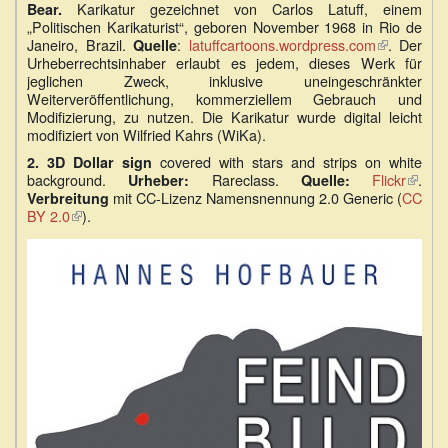
Karikatur gezeichnet von Carlos Latuff, einem
Bear.
„Politischen Karikaturist“, geboren November 1968 in Rio de
Janeiro, Brazil.
:
latuffcartoons.wordpress.com
(Link
. Der
Quelle
Urheberrechtsinhaber erlaubt es jedem, dieses Werk für
ist
jeglichen Zweck, inklusive uneingeschränkter
extern)
Weiterveröffentlichung, kommerziellem Gebrauch und
Modifizierung, zu nutzen. Die Karikatur wurde digital leicht
modifiziert von Wilfried Kahrs (WiKa).
covered with stars and strips on white
2.
3D Dollar sign
background.
Rareclass.
Flickr
(Link
.
Urheber:
Quelle:
mit CC-Lizenz Namensnennung 2.0 Generic (
CC
ist
Verbreitung
BY 2.0
(Link
).
extern
ist
extern)