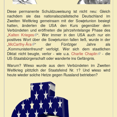
Diese permanente Schuldzuweisung ist nicht neu: Gleich
nachdem sie das nationalsozialistische Deutschland im
Zweiten Weltkrieg gemeinsam mit der Sowjetunion besiegt
hatten, änderten die USA den Kurs gegenüber dem
Verbündeten und eröffneten die jahrzehntelange Phase des
„
Kalten Krieges
(Link
“. Wer immer in den USA auch nur ein
positives Wort über die Sowjetunion fallen ließ, wurde in der
ist
„
McCarthy-Ära
(Link
extern)
“ der Fünfziger Jahre als
„Kommunistenfreund“ verfolgt. Wer sich dem staatlichen
ist
Diktat nicht beugte, verlor - wie u.a.
extern)
Charlie Chaplin
(Link
- die
US-Staatsbürgerschaft oder wanderte ins Gefängnis.
ist
extern)
Warum? Wieso wurde aus dem Verbündeten im Zweiten
Weltkrieg plötzlich der Staatsfeind Nr. 1? Und wieso wird
heute wieder solche Hetze gegen Russland betrieben?