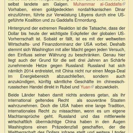
selbst landete am Galgen.
Muhammar al-Gaddafis
(Link
Vorhaben, einen goldgedeckten nordafrikanischen Dinar
ist
einzuführen, führte zur Verwüstung Libyens durch eine US-
exter
geführte Koalition und zu Gaddafis Ermordung.
Hintergrund der extremen Reaktion ist die Tatsache, dass der
Dollar bis heute der wichtigste Eckpfeiler der globalen US-
Vorherrschaft ist. Sobald er fällt, ist es mit der weltweiten
Wirtschafts- und Finanzdominanz der USA vorbei. Deshalb
stemmt sich Washington mit aller Macht gegen jeden Versuch,
den Einfluss seiner Währung zu beschränken. Genau hier
liegt auch der Grund für die seit drei Jahren an Schärfe
zunehmende Hetze gegen Russland: Russland hat sich
nämlich 2014 erdreistet, mit China nicht nur einen Mega-Deal
im Energiebereich abzuschließen, sondern auch
anzukündigen, künftig sämtliche Geschäfte im chinesisch-
russischen Handel direkt in Rubel und
Yuan
(Link
abzuwickeln.
ist
Beide Länder haben damit nichts anderes getan, als ihr
extern)
international geltendes Recht als souveräne Staaten
wahrzunehmen. Doch die USA haben eine lange Tradition,
internationales Recht zu missachten, wenn es um eigene
Machtansprüche geht. Russland und das mittlerweile
wirtschaftlich übermächtige China haben in den Augen
Washingtons einen Präzedenzfall geschaffen, der die
Weltherrschaft des Dollars infrage stellt und weitere Länder