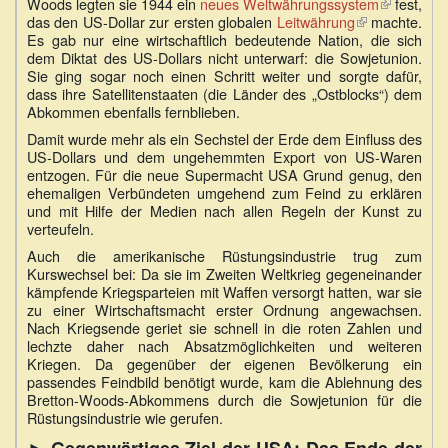
Woods legten sie 1944 ein
neues Weltwährungssystem
(Link
fest,
das den US-Dollar zur ersten globalen
Leitwährung
(Link
machte.
ist
Es gab nur eine wirtschaftlich bedeutende Nation, die sich
ist
extern)
dem Diktat des US-Dollars nicht unterwarf: die Sowjetunion.
extern)
Sie ging sogar noch einen Schritt weiter und sorgte dafür,
dass ihre Satellitenstaaten (die Länder des „Ostblocks“) dem
Abkommen ebenfalls fernblieben.
Damit wurde mehr als ein Sechstel der Erde dem Einfluss des
US-Dollars und dem ungehemmten Export von US-Waren
entzogen. Für die neue Supermacht USA Grund genug, den
ehemaligen Verbündeten umgehend zum Feind zu erklären
und mit Hilfe der Medien nach allen Regeln der Kunst zu
verteufeln.
Auch die amerikanische Rüstungsindustrie trug zum
Kurswechsel bei: Da sie im Zweiten Weltkrieg gegeneinander
kämpfende Kriegsparteien mit Waffen versorgt hatten, war sie
zu einer Wirtschaftsmacht erster Ordnung angewachsen.
Nach Kriegsende geriet sie schnell in die roten Zahlen und
lechzte daher nach Absatzmöglichkeiten und weiteren
Kriegen. Da gegenüber der eigenen Bevölkerung ein
passendes Feindbild benötigt wurde, kam die Ablehnung des
Bretton-Woods-Abkommens durch die Sowjetunion für die
Rüstungsindustrie wie gerufen.