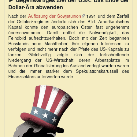
► Gegenwärtiges Ziel der USA: Das Ende der
Dollar-Ära abwenden
Nach der
Auflösung der Sowjetunion
(Link
1991 und dem Zerfall
der Ostblockregimes änderte sich das Bild. Amerikanisches
ist
Kapital konnte den europäischen Osten fast ungehemmt
extern)
überschwemmen. Damit entfiel die Notwendigkeit, das
Feindbild aufrechtzuerhalten. Doch mit der Zeit begannen
Russlands neue Machthaber, ihre eigenen Interessen zu
verfolgen und nicht mehr nach der Pfeife des US-Kapitals zu
tanzen. Gleichzeitig zeigte sich der fortschreitende
Niedergang der US-Wirtschaft, deren Arbeitsplätze im
Rahmen der Globalisierung ins Ausland verlegt worden waren
und die immer stärker dem Spekulationskarussell des
Finanzsektors unterworfen wurde.