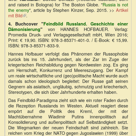
and raised in Bologna) for The Boston Globe. "
Russia is not
the enemy
", article by Stephen Kinzer, Sep. 2015. >>
Artikel
mit Bild
(Link
.
ist
4.
Buchcover "
Feindbild Russland. Geschichte einer
extern)
von HANNES HOFBAUER. Verlag:
Dämonisierung
"
Promedia Druck- und Verlagsgesellschaft mbH, Wien 2016;
Print: € 19,90. ISBN: 978-3-85371-401-0. / E-Book: € 15,99.
ISBN: 978-3-85371-833-9.
Hannes Hofbauer verfolgt das Phänomen der Russophobie
zurück bis ins 15. Jahrhundert, als der Zar im Zuge der
kriegerischen Reichsbildung gegen Nordwesten zog. Es ging
um Herrschaft, Konkurrenz und Meereszugang. Der Kampf
um reale wirtschaftliche und (geo)politische Macht wurde auch
damals schon ideologisch begleitet: Der Russe galt seinen
Gegnern als asiatisch, ungläubig, schmutzig und kriecherisch,
Stereotypen, die sich über Jahrhunderte erhalten haben.
Das Feindbild-Paradigma zieht sich wie ein roter Faden durch
die Rezeption Russlands im Westen. Aktuell reagiert diese
empört auf die Politik des Kreml, der mit der
Machtübernahme Wladimir Putins innenpolitisch auf
Konsolidierung und außenpolitisch auf Selbständigkeit setzt.
Die Wegmarken der neuen Feindschaft sind zahlreich. Sie
reichen vom Krieg der NATO gegen Jugoslawien (1999) über