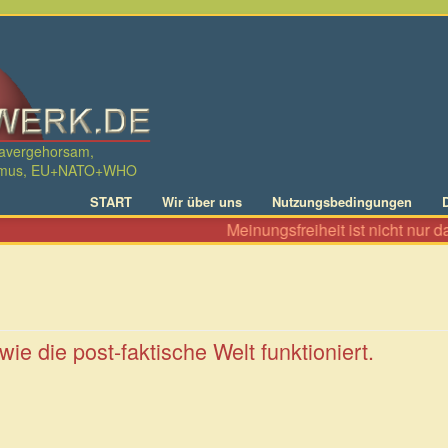
davergehorsam,
ralismus, EU+NATO+WHO
START
Wir über uns
Nutzungsbedingungen
Meinungsfreiheit ist nicht nur das Recht, zu Al
ie die post-faktische Welt funktioniert.