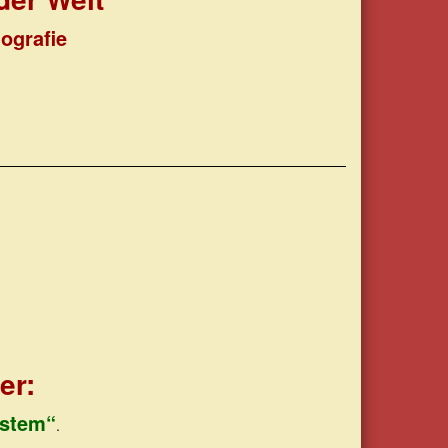
ografie
er:
ystem“
.