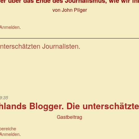
ger über das Ende des Journalismus, wie wir ih
von John Pilger
Anmelden
.
nterschätzten Journalisten.
 9:35
hlands Blogger. Die unterschätzte
Gastbeitrag
bereiche
Anmelden
.