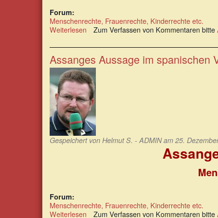
Forum:
Menschenrechte, Frauenrechte, Kinderrechte etc.
Weiterlesen
über
Zum Verfassen von Kommentaren bitte
Nils
Melzer:
„Vor
Assanges Aussage im spanischen V
unseren
Augen
kreiert
sich
ein
mörderisches
System“.
Gespeichert von
Helmut S. - ADMIN
am 25. Dezember 
Assange
Mens
Forum:
Menschenrechte, Frauenrechte, Kinderrechte etc.
Weiterlesen
über
Zum Verfassen von Kommentaren bitte