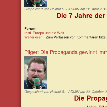
Gespeichert von
Helmut S. - ADMIN
am 12. April 2019
Die 7 Jahre der
Forum:
restl. Europa und die Welt
Weiterlesen
über
Zum Verfassen von Kommentaren bitte
Die
7
Jahre
Pilger: Die Propaganda gewinnt imm
der
Lügen
über
Julian
Assange
werden
jetzt
nicht
aufhören.
Gespeichert von
Helmut S. - ADMIN
am 22. Oktober 2
Die Propa