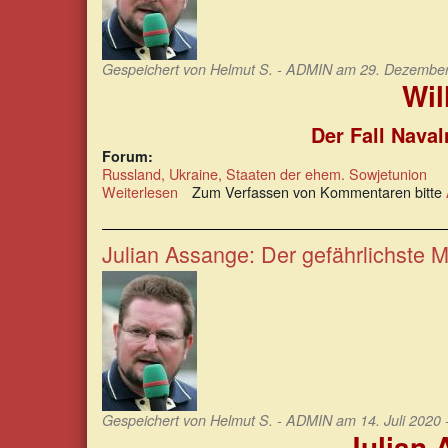
Gespeichert von
Helmut S. - ADMIN
am 29. Dezember 
Wil
Der Fall Naval
Forum:
Russland, Ukraine, Staaten der ehem. Sowjetunion
Weiterlesen
über
Zum Verfassen von Kommentaren bitte
Der
Fall
Navalny
Julian Assange: Der gefährlichste 
zeigt
anschaulich,
wie
die
post-
faktische
Welt
funktioniert.
Gespeichert von
Helmut S. - ADMIN
am 14. Juli 2020 
Julian 