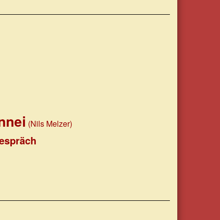
nnei
(Nils Melzer)
Gespräch