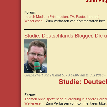
John Pil
Forum:
- durch Medien (Printmedien, TV, Radio, Internet)
Weiterlesen
über
Zum Verfassen von Kommentaren bitte
Pilger:
Die
Propaganda
Studie: Deutschlands Blogger. Die u
gewinnt
immer,
wenn
wir
es
zulassen
Gespeichert von
Helmut S. - ADMIN
am 2. Juli 2018 -
Studie: Deutsc
Forum:
Themen ohne spezifische Zuordnung in andere Foren
Weiterlesen
über
Zum Verfassen von Kommentaren bitte