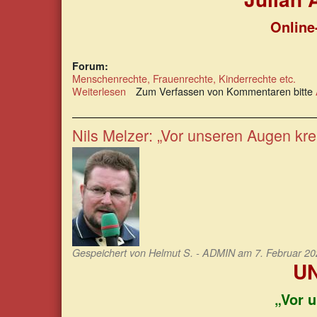
Online
Forum:
Menschenrechte, Frauenrechte, Kinderrechte etc.
Weiterlesen
über
Zum Verfassen von Kommentaren bitte
Julian
Assange:
Der
Nils Melzer: „Vor unseren Augen kre
gefährlichste
Mann
der
Welt
Gespeichert von
Helmut S. - ADMIN
am 7. Februar 20
UN
„Vor 