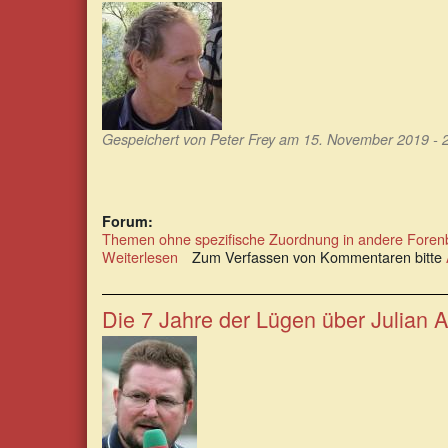
Zensur
kommt
unweigerlich
die
Tyrannei
Gespeichert von
Peter Frey
am 15. November 2019 - 
Forum:
Themen ohne spezifische Zuordnung in andere Foren
Weiterlesen
über
Zum Verfassen von Kommentaren bitte
Julian
Assange
ist
Die 7 Jahre der Lügen über Julian A
ein
Journalist