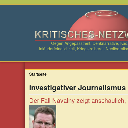
Direkt
zum
Inhalt
Gegen Angepasstheit, Denknarrative, Ka
Inländerfeindlichkeit, Kriegstreiberei, Neolibe
Startseite
investigativer Journalismus
Der Fall Navalny zeigt anschaulich, w