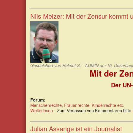
Assanges
Aussage
im
Nils Melzer: Mit der Zensur kommt u
spanischen
Verfahren
gegen
UC
Global
Gespeichert von
Helmut S. - ADMIN
am 10. Dezember 
Mit der Ze
Der UN-
Forum:
Menschenrechte, Frauenrechte, Kinderrechte etc.
Weiterlesen
über
Zum Verfassen von Kommentaren bitte
Nils
Melzer:
Mit
Julian Assange ist ein Journalist
der