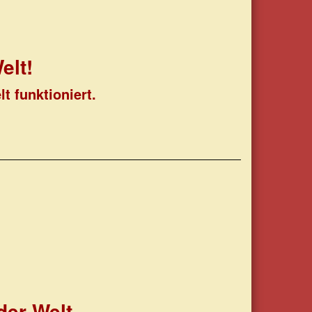
elt!
t funktioniert.
der Welt