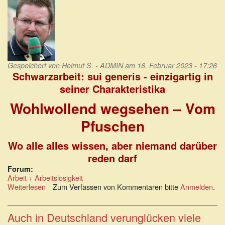
Gespeichert von
Helmut S. - ADMIN
am 16. Februar 2023 - 17:26
Schwarzarbeit: sui generis - einzigartig in
seiner Charakteristika
Wohlwollend wegsehen – Vom
Pfuschen
Wo alle alles wissen, aber niemand darüber
reden darf
Forum:
Arbeit + Arbeitslosigkeit
Weiterlesen
über
Zum Verfassen von Kommentaren bitte
Anmelden
.
Schwarzarbeit:
sui
generis
Auch in Deutschland verunglücken viele
-