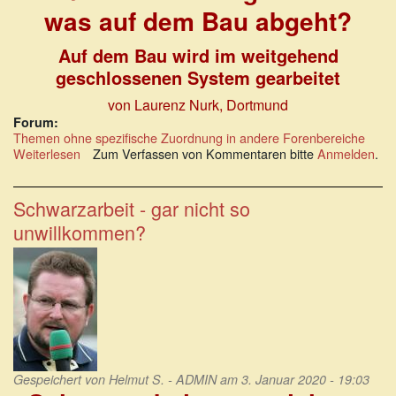
was auf dem Bau abgeht?
Auf dem Bau wird im weitgehend
geschlossenen System gearbeitet
von Laurenz Nurk, Dortmund
Forum:
Themen ohne spezifische Zuordnung in andere Forenbereiche
Weiterlesen
über
Zum Verfassen von Kommentaren bitte
Anmelden
.
Weiß
die
IG
Schwarzarbeit - gar nicht so
BAU
unwillkommen?
eigentlich
noch
was
auf
dem
Bau
abgeht?
Gespeichert von
Helmut S. - ADMIN
am 3. Januar 2020 - 19:03