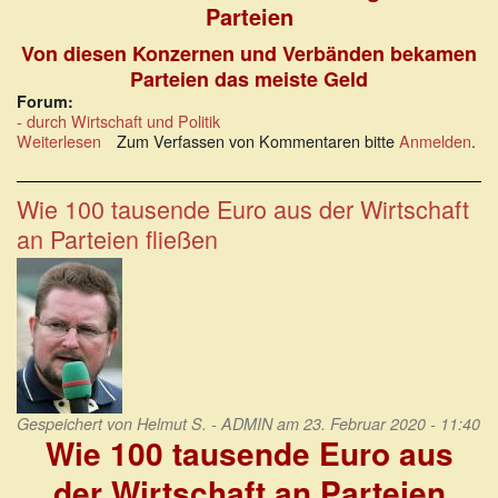
Parteien
Von diesen Konzernen und Verbänden bekamen
Parteien das meiste Geld
Forum:
- durch Wirtschaft und Politik
Weiterlesen
über
Zum Verfassen von Kommentaren bitte
Anmelden
.
Rechenschaftsberichte
für
2018:
Wie 100 tausende Euro aus der Wirtschaft
Listen
an Parteien fließen
finanzieller
Zuwendungen
an
Parteien
Gespeichert von
Helmut S. - ADMIN
am 23. Februar 2020 - 11:40
Wie 100 tausende Euro aus
der Wirtschaft an Parteien