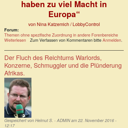
haben zu viel Macht in
Europa“
von Nina Katzemich / LobbyControl
Forum:
Themen ohne spezifische Zuordnung in andere Forenbereiche
Weiterlesen
über
Zum Verfassen von Kommentaren bitte
Anmelden
.
EU-
Lobbyreport:
„Konzerne
Der Fluch des Reichtums Warlords,
haben
Konzerne, Schmuggler und die Plünderung
zu
viel
Afrikas.
Macht
in
Europa“
Gespeichert von
Helmut S. - ADMIN
am 22. November 2016 -
12:17