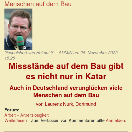
Menschen auf dem Bau
einzigartig
in
seiner
Charakteristika
Gespeichert von
Helmut S. - ADMIN
am 26. November 2022 -
15:25
Missstände auf dem Bau gibt
es nicht nur in Katar
Auch in Deutschland verunglücken viele
Menschen auf dem Bau
von Laurenz Nurk, Dortmund
Forum:
Arbeit + Arbeitslosigkeit
Weiterlesen
über
Zum Verfassen von Kommentaren bitte
Anmelden
.
Auch
in