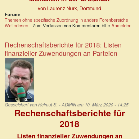
von Laurenz Nurk, Dortmund
Forum:
Themen ohne spezifische Zuordnung in andere Forenbereiche
Weiterlesen
über
Zum Verfassen von Kommentaren bitte
Anmelden
.
Der
Verfolgung
von
Rechenschaftsberichte für 2018: Listen
Drogendelikten
finanzieller Zuwendungen an Parteien
ausgeliefert
Gespeichert von
Helmut S. - ADMIN
am 10. März 2020 - 14:25
Rechenschaftsberichte für
2018
Listen finanzieller Zuwendungen an