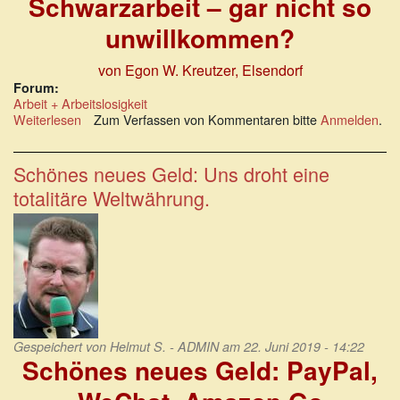
Schwarzarbeit – gar nicht so
unwillkommen?
von Egon W. Kreutzer, Elsendorf
Forum:
Arbeit + Arbeitslosigkeit
Weiterlesen
über
Zum Verfassen von Kommentaren bitte
Anmelden
.
Schwarzarbeit
-
gar
Schönes neues Geld: Uns droht eine
nicht
totalitäre Weltwährung.
so
unwillkommen?
Gespeichert von
Helmut S. - ADMIN
am 22. Juni 2019 - 14:22
Schönes neues Geld: PayPal,