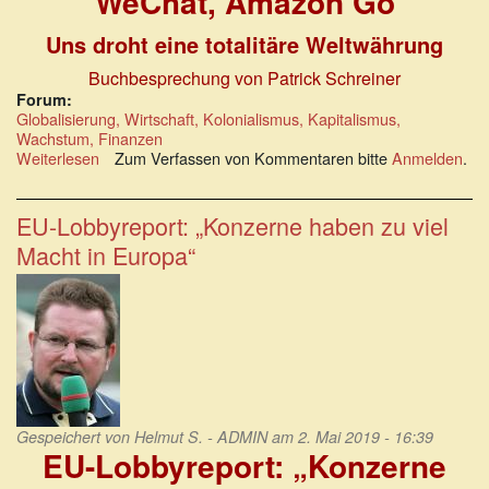
WeChat, Amazon Go
Uns droht eine totalitäre Weltwährung
Buchbesprechung von Patrick Schreiner
Forum:
Globalisierung, Wirtschaft, Kolonialismus, Kapitalismus,
Wachstum, Finanzen
Weiterlesen
über
Zum Verfassen von Kommentaren bitte
Anmelden
.
Schönes
neues
Geld:
EU-Lobbyreport: „Konzerne haben zu viel
Uns
Macht in Europa“
droht
eine
totalitäre
Weltwährung.
Gespeichert von
Helmut S. - ADMIN
am 2. Mai 2019 - 16:39
EU-Lobbyreport: „Konzerne