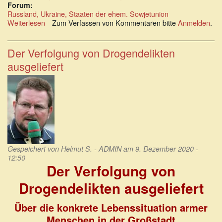
Forum:
Russland, Ukraine, Staaten der ehem. Sowjetunion
Weiterlesen
über
Zum Verfassen von Kommentaren bitte
Anmelden
.
Was
man
über
Der Verfolgung von Drogendelikten
die
ausgeliefert
Ukraine
auch
wissen
sollte
Gespeichert von
Helmut S. - ADMIN
am 9. Dezember 2020 -
12:50
Der Verfolgung von
Drogendelikten ausgeliefert
Über die konkrete Lebenssituation armer
Menschen in der Großstadt