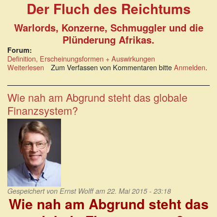
Der Fluch des Reichtums
Warlords, Konzerne, Schmuggler und die
Plünderung Afrikas.
Forum:
Definition, Erscheinungsformen + Auswirkungen
Weiterlesen
über
Zum Verfassen von Kommentaren bitte
Anmelden
.
Der
Fluch
des
Wie nah am Abgrund steht das globale
Reichtums
Finanzsystem?
Warlords,
Konzerne,
Schmuggler
und
die
Plünderung
Afrikas.
Gespeichert von
Ernst Wolff
am 22. Mai 2015 - 23:18
Wie nah am Abgrund steht das