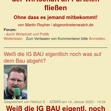
fließen
Ohne dass es jemand mitbekommt!
von Martin Reyher / abgeordnetenwatch.de
Forum:
- durch Wirtschaft und Politik
Weiterlesen
über
Zum Verfassen von Kommentaren bitte
Anmelden
.
Wie
100
tausende
Weiß die IG BAU eigentlich noch was auf
Euro
dem Bau abgeht?
aus
der
Wirtschaft
an
Parteien
fließen
Gespeichert von
Helmut S. - ADMIN
am 14. Januar 2020 - 14:34
Weiß die IG BAU eigentl. noch