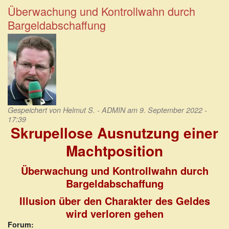
Deutschland
Überwachung und Kontrollwahn durch
verunglücken
Bargeldabschaffung
viele
Menschen
auf
dem
Bau
Gespeichert von
Helmut S. - ADMIN
am 9. September 2022 -
17:39
Skrupellose Ausnutzung einer
Machtposition
Überwachung und Kontrollwahn durch
Bargeldabschaffung
Illusion über den Charakter des Geldes
wird verloren gehen
Forum: