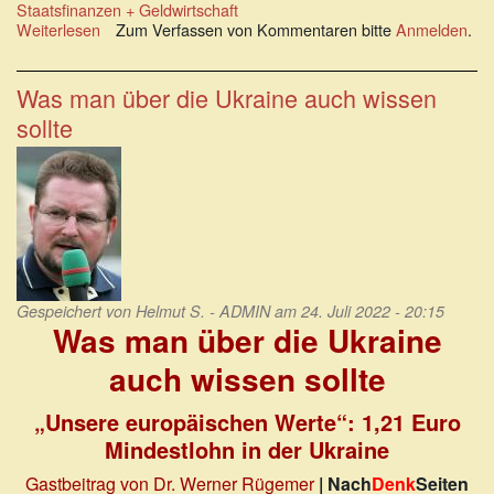
Staatsfinanzen + Geldwirtschaft
Weiterlesen
über
Zum Verfassen von Kommentaren bitte
Anmelden
.
Überwachung
und
Kontrollwahn
Was man über die Ukraine auch wissen
durch
sollte
Bargeldabschaffung
Gespeichert von
Helmut S. - ADMIN
am 24. Juli 2022 - 20:15
Was man über die Ukraine
auch wissen sollte
„Unsere europäischen Werte“: 1,21 Euro
Mindestlohn in der Ukraine
Gastbeitrag von Dr. Werner Rügemer
| Nach
Denk
Seiten