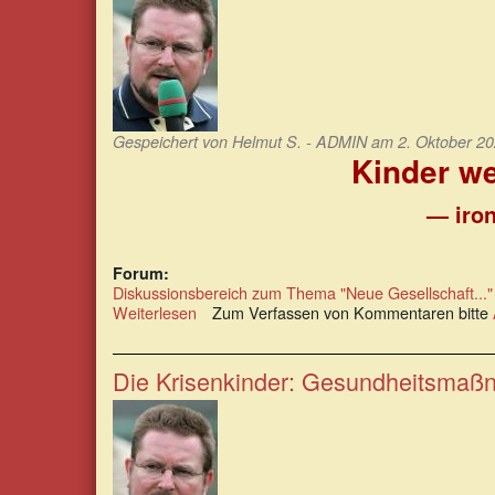
Hang
zur
Selbstzerstörung
Gespeichert von
Helmut S. - ADMIN
am 2. Oktober 20
Kinder we
— iron
Forum:
Diskussionsbereich zum Thema "Neue Gesellschaft..."
Weiterlesen
über
Zum Verfassen von Kommentaren bitte
Kinder
werden
fälschlicherweise
Die Krisenkinder: Gesundheitsmaßn
zu
Tyrannen
erklärt