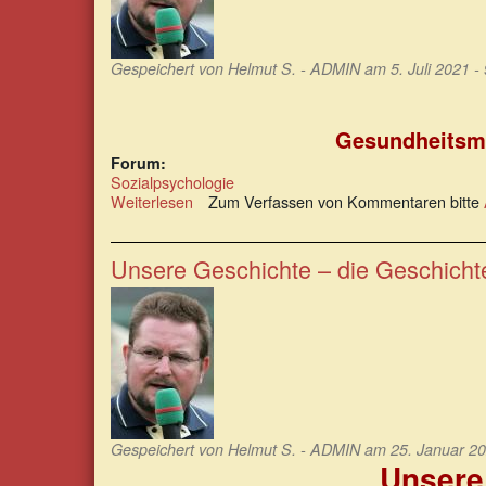
Gespeichert von
Helmut S. - ADMIN
am 5. Juli 2021 -
Gesundheitsma
Forum:
Sozialpsychologie
Weiterlesen
über
Zum Verfassen von Kommentaren bitte
Die
Krisenkinder:
Gesundheitsmaßnahmen
Unsere Geschichte – die Geschicht
sind
das
Symptom
einer
chronisch
kranken
Politik
Gespeichert von
Helmut S. - ADMIN
am 25. Januar 20
Unsere