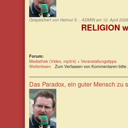
Gespeichert von
Helmut S. - ADMIN
am 12. April 2026
RELIGION wu
Forum:
Mediathek (Video, mp3/4) + Veranstaltungstipps
Weiterlesen
über
Zum Verfassen von Kommentaren bitte
RELIGION
wurde
erschaffen,
Das Paradox, ein guter Mensch zu s
um
die
Massen
zu
betäuben