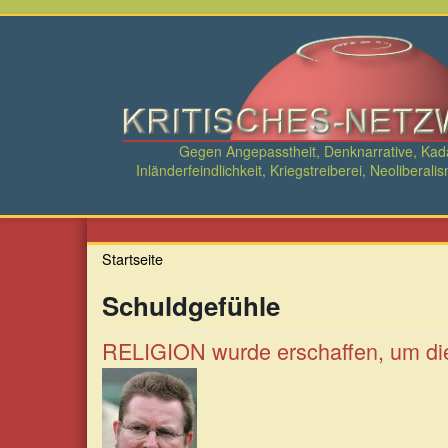
Direkt
zum
Inhalt
Gegen Angepasstheit, Denknarrative, Ka
Inländerfeindlichkeit, Kriegstreiberei, Neolibe
Startseite
Schuldgefühle
RELIGION wurde erschaffen, um di