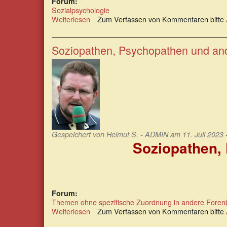
Forum:
Sozialpsychologie
Weiterlesen
über
Zum Verfassen von Kommentaren bitte
Die
Auswirkungen
der
Soziopathen, Psychopathen und an
Lüge
auf
die
Psyche
Gespeichert von
Helmut S. - ADMIN
am 11. Juli 2023 
Soziopathen,
Forum:
Themen ohne spezifische Zuordnung in andere Foren
Weiterlesen
über
Zum Verfassen von Kommentaren bitte
Soziopathen,