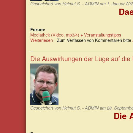
Gespeichert von
Helmut S. - ADMIN
am 1. Januar 202
Das
Forum:
Mediathek (Video, mp3/4) + Veranstaltungstipps
Weiterlesen
über
Zum Verfassen von Kommentaren bitte
Das
Paradox,
ein
Die Auswirkungen der Lüge auf die
guter
Mensch
zu
sein
Gespeichert von
Helmut S. - ADMIN
am 28. September
Die 