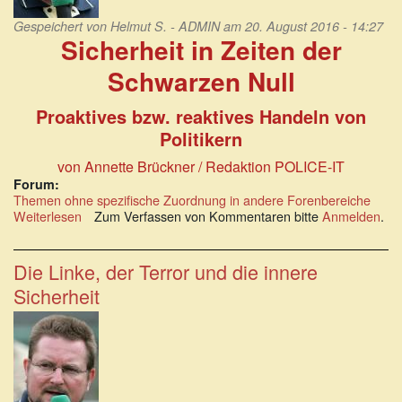
Gespeichert von
Helmut S. - ADMIN
am 20. August 2016 - 14:27
Sicherheit in Zeiten der
Schwarzen Null
Proaktives bzw. reaktives Handeln von
Politikern
von Annette Brückner / Redaktion POLICE-IT
Forum:
Themen ohne spezifische Zuordnung in andere Forenbereiche
Weiterlesen
über
Zum Verfassen von Kommentaren bitte
Anmelden
.
Sicherheit
in
Zeiten
Die Linke, der Terror und die innere
der
Sicherheit
Schwarzen
Null:
Proaktives
bzw.
reaktives
Handeln
von