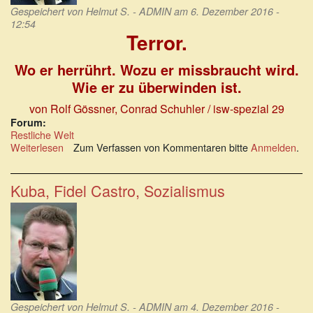
Gespeichert von
Helmut S. - ADMIN
am 6. Dezember 2016 -
12:54
Terror.
Wo er herrührt. Wozu er missbraucht wird.
Wie er zu überwinden ist.
von Rolf Gössner, Conrad Schuhler / isw-spezial 29
Forum:
Restliche Welt
Weiterlesen
über
Zum Verfassen von Kommentaren bitte
Anmelden
.
Terror.
Wo
er
Kuba, Fidel Castro, Sozialismus
herrührt.
Wozu
er
missbraucht
wird.
Wie
er
zu
überwinden
Gespeichert von
Helmut S. - ADMIN
am 4. Dezember 2016 -
ist