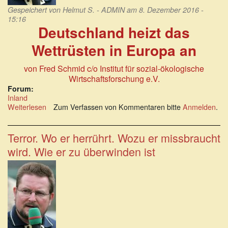
Gespeichert von
Helmut S. - ADMIN
am 8. Dezember 2016 -
15:16
Deutschland heizt das
Wettrüsten in Europa an
von Fred Schmid
c/o Institut für sozial-ökologische
Wirtschaftsforschung e.V.
Forum:
Inland
Weiterlesen
über
Zum Verfassen von Kommentaren bitte
Anmelden
.
Verschärfte
Militarisierung:
Deutschland
Terror. Wo er herrührt. Wozu er missbraucht
heizt
wird. Wie er zu überwinden ist
das
Wettrüsten
in
Europa
an