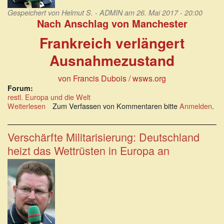
Gespeichert von
Helmut S. - ADMIN
am 26. Mai 2017 - 20:00
Nach Anschlag von Manchester
Frankreich verlängert
Ausnahmezustand
von Francis Dubois / wsws.org
Forum:
restl. Europa und die Welt
Weiterlesen
über
Zum Verfassen von Kommentaren bitte
Anmelden
.
Nach
Anschlag
von
Verschärfte Militarisierung: Deutschland
Manchester:
heizt das Wettrüsten in Europa an
Frankreich
verlängert
Ausnahmezustand