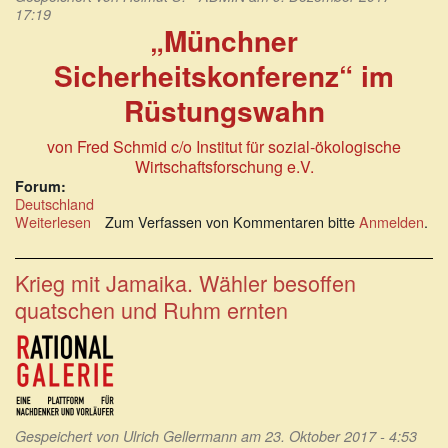
17:19
„Münchner
Sicherheitskonferenz“ im
Rüstungswahn
von Fred Schmid
c/o Institut für sozial-ökologische
Wirtschaftsforschung e.V.
Forum:
Deutschland
Weiterlesen
über
Zum Verfassen von Kommentaren bitte
Anmelden
.
Munich
Security
Report
Krieg mit Jamaika. Wähler besoffen
2018:
quatschen und Ruhm ernten
„Münchner
Sicherheitskonferenz“
im
Rüstungswahn
Gespeichert von
Ulrich Gellermann
am 23. Oktober 2017 - 4:53