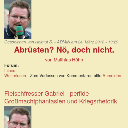
die
Sinnlosigkeit
von
Kriegen.
Gespeichert von
Helmut S. - ADMIN
am 24. März 2018 - 19:29
Abrüsten? Nö, doch nicht.
von Matthias Höhn
Forum:
Inland
Weiterlesen
über
Zum Verfassen von Kommentaren bitte
Anmelden
.
Abrüsten?
Nö,
doch
Fleischfresser Gabriel - perfide
nicht.
Großmachtphantasien und Kriegsrhetorik