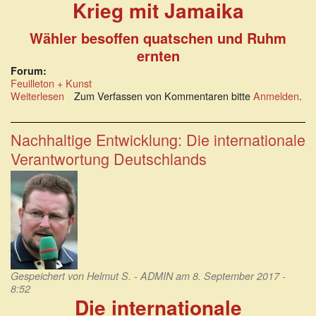
Krieg mit Jamaika
Wähler besoffen quatschen und Ruhm
ernten
Forum:
Feuilleton + Kunst
Weiterlesen
über
Zum Verfassen von Kommentaren bitte
Anmelden
.
Krieg
mit
Jamaika.
Nachhaltige Entwicklung: Die internationale
Wähler
Verantwortung Deutschlands
besoffen
quatschen
und
Ruhm
ernten
Gespeichert von
Helmut S. - ADMIN
am 8. September 2017 -
8:52
Die internationale