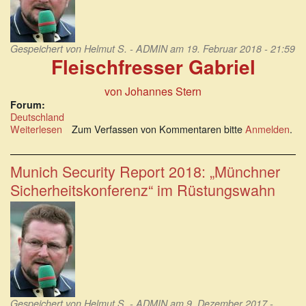
Gespeichert von
Helmut S. - ADMIN
am 19. Februar 2018 - 21:59
Fleischfresser Gabriel
von Johannes Stern
Forum:
Deutschland
Weiterlesen
über
Zum Verfassen von Kommentaren bitte
Anmelden
.
Fleischfresser
Gabriel
-
Munich Security Report 2018: „Münchner
perfide
Sicherheitskonferenz“ im Rüstungswahn
Großmachtphantasien
und
Kriegsrhetorik
Gespeichert von
Helmut S. - ADMIN
am 9. Dezember 2017 -