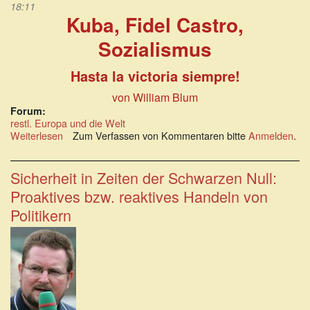
18:11
Kuba, Fidel Castro,
Sozialismus
Hasta la victoria siempre!
von William Blum
Forum:
restl. Europa und die Welt
Weiterlesen
über
Zum Verfassen von Kommentaren bitte
Anmelden
.
Kuba,
Fidel
Castro,
Sicherheit in Zeiten der Schwarzen Null:
Sozialismus
Proaktives bzw. reaktives Handeln von
Politikern