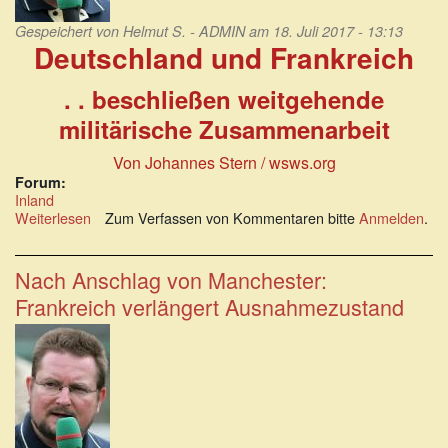
Gespeichert von
Helmut S. - ADMIN
am 18. Juli 2017 - 13:13
Deutschland und Frankreich
. . beschließen weitgehende
militärische Zusammenarbeit
Von Johannes Stern / wsws.org
Forum:
Inland
Weiterlesen
über
Zum Verfassen von Kommentaren bitte
Anmelden
.
Paris:
Deutschland
u.
Nach Anschlag von Manchester:
Frankreich
Frankreich verlängert Ausnahmezustand
beschließen
weitgehende
militärische
Zusammenarbeit