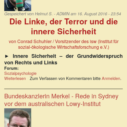
Politikern
Gespeichert von
Helmut S. - ADMIN
am 16. August 2016 - 23:54
Die Linke, der Terror und die
innere Sicherheit
von Conrad Schuhler / Vorsitzender des isw (Institut für
sozial-ökologische Wirtschaftsforschung e.V.)
► Innere Sicherheit – der Grundwiderspruch
von Rechts und Links
Forum:
Sozialpsychologie
Weiterlesen
über
Zum Verfassen von Kommentaren bitte
Anmelden
.
Die
Linke,
der
Bundeskanzlerin Merkel - Rede in Sydney
Terror
vor dem australischen Lowy-Institut
und
die
innere
Sicherheit