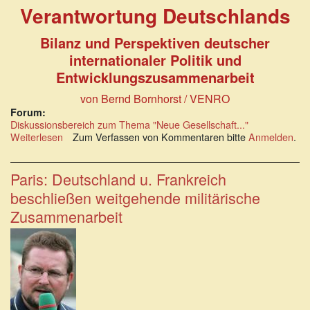
Verantwortung Deutschlands
Bilanz und Perspektiven deutscher
internationaler Politik und
Entwicklungszusammenarbeit
von Bernd Bornhorst / VENRO
Forum:
Diskussionsbereich zum Thema "Neue Gesellschaft..."
Weiterlesen
über
Zum Verfassen von Kommentaren bitte
Anmelden
.
Nachhaltige
Entwicklung:
Die
Paris: Deutschland u. Frankreich
internationale
beschließen weitgehende militärische
Verantwortung
Deutschlands
Zusammenarbeit