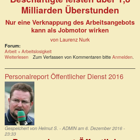
Milliarden Überstunden
Nur eine Verknappung des Arbeitsangebots
kann als Jobmotor wirken
von Laurenz Nurk
Forum:
Arbeit + Arbeitslosigkeit
Weiterlesen
über
Zum Verfassen von Kommentaren bitte
Anmelden
.
DGB-
Befragung:
Beschäftigte
Personalreport Öffentlicher Dienst 2016
leisten
über
1,8
Milliarden
Überstunden
Gespeichert von
Helmut S. - ADMIN
am 6. Dezember 2016 -
23:33