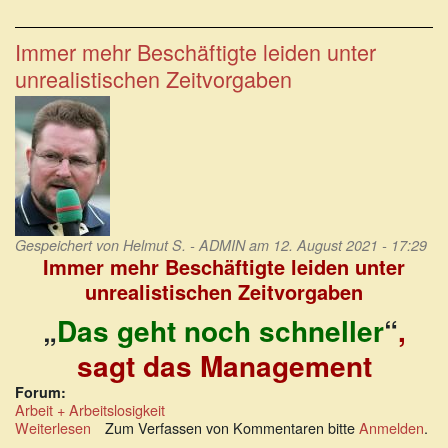
Wieder
Arbeitskämpfe
im
Immer mehr Beschäftigte leiden unter
Groß-
unrealistischen Zeitvorgaben
und
Einzelhandel
Gespeichert von
Helmut S. - ADMIN
am 12. August 2021 - 17:29
Immer mehr Beschäftigte leiden unter
unrealistischen Zeitvorgaben
„
Das geht noch schneller
“
,
sagt das Management
Forum:
Arbeit + Arbeitslosigkeit
Weiterlesen
über
Zum Verfassen von Kommentaren bitte
Anmelden
.
Immer