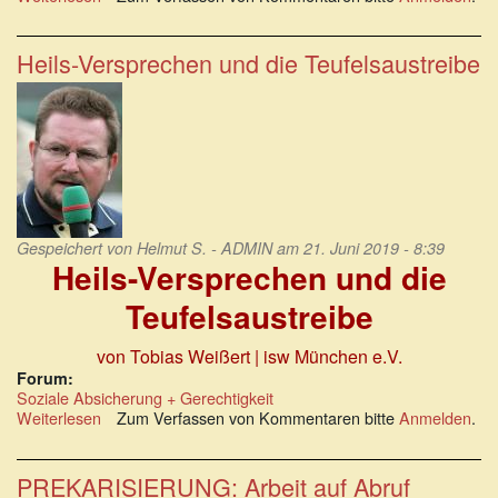
Das
neoliberale
Aktivierungs-
Heils-Versprechen und die Teufelsaustreibe
und
Arbeitszwangregime
der
EU-
Kommission
Gespeichert von
Helmut S. - ADMIN
am 21. Juni 2019 - 8:39
Heils-Versprechen und die
Teufelsaustreibe
von Tobias Weißert | isw München e.V.
Forum:
Soziale Absicherung + Gerechtigkeit
Weiterlesen
über
Zum Verfassen von Kommentaren bitte
Anmelden
.
Heils-
Versprechen
und
PREKARISIERUNG: Arbeit auf Abruf
die