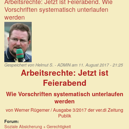
Arbeitsrechte: Jetzt ist Feierabend. Wie
Menschen
Vorschriften systematisch unterlaufen
arbeiten
in
werden
mehreren
Jobs
Gespeichert von
Helmut S. - ADMIN
am 11. August 2017 - 21:25
Arbeitsrechte: Jetzt ist
Feierabend
Wie Vorschriften systematisch unterlaufen
werden
von Werner Rügemer
/ Ausgabe 3/2017 der ver.di Zeitung
Publik
Forum:
Soziale Absicherung + Gerechtigkeit