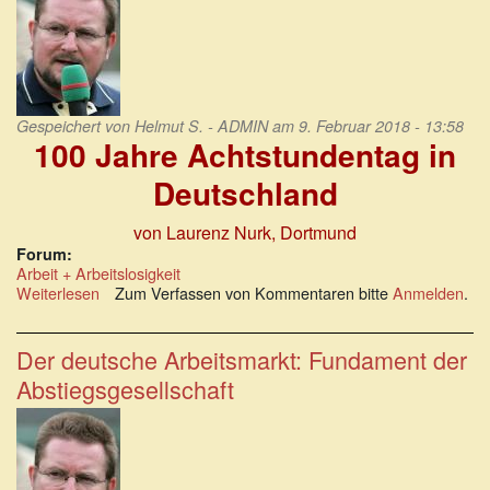
Agenda
Gespeichert von
Helmut S. - ADMIN
am 9. Februar 2018 - 13:58
100 Jahre Achtstundentag in
Deutschland
von Laurenz Nurk, Dortmund
Forum:
Arbeit + Arbeitslosigkeit
Weiterlesen
über
Zum Verfassen von Kommentaren bitte
Anmelden
.
100
Jahre
8-
Der deutsche Arbeitsmarkt: Fundament der
Stunden-
Abstiegsgesellschaft
Tag
in
Deutschland:
eine
kleine
Rückschau