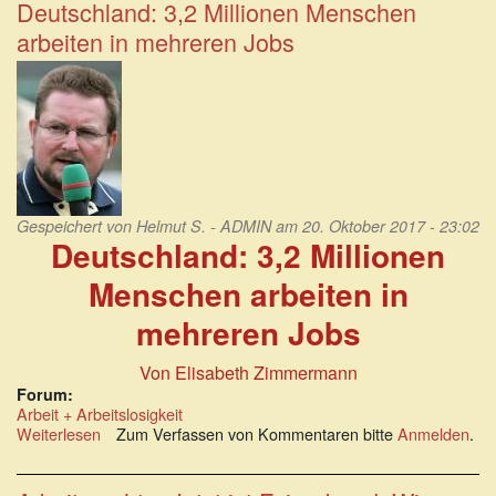
verschuldeter
Deutschland: 3,2 Millionen Menschen
Menschen
arbeiten in mehreren Jobs
steigt,
die
der
Privatinsolvenzverfahren
sinkt
Gespeichert von
Helmut S. - ADMIN
am 20. Oktober 2017 - 23:02
Deutschland: 3,2 Millionen
Menschen arbeiten in
mehreren Jobs
Von Elisabeth Zimmermann
Forum:
Arbeit + Arbeitslosigkeit
Weiterlesen
über
Zum Verfassen von Kommentaren bitte
Anmelden
.
Deutschland:
3,2
Millionen