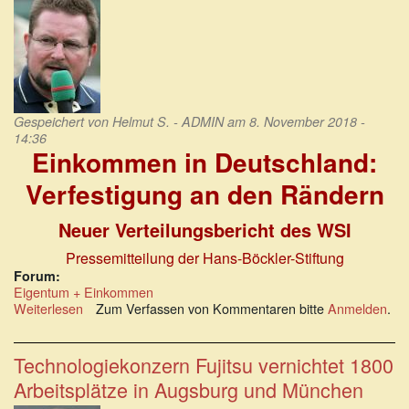
Runde
sozialer
Angriffe
ist
eingeläutet.
Gespeichert von
Helmut S. - ADMIN
am 8. November 2018 -
14:36
Einkommen in Deutschland:
Verfestigung an den Rändern
Neuer Verteilungsbericht des WSI
Pressemitteilung der Hans-Böckler-Stiftung
Forum:
Eigentum + Einkommen
Weiterlesen
über
Zum Verfassen von Kommentaren bitte
Anmelden
.
Einkommen
in
Deutschland:
Technologiekonzern Fujitsu vernichtet 1800
Verfestigung
Arbeitsplätze in Augsburg und München
an
den