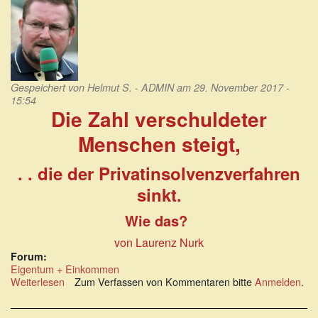
daraus
unglaublich
wenig
Gespeichert von
Helmut S. - ADMIN
am 29. November 2017 -
15:54
Die Zahl verschuldeter
Menschen steigt,
. . die der Privatinsolvenzverfahren
sinkt.
Wie das?
von Laurenz Nurk
Forum:
Eigentum + Einkommen
Weiterlesen
über
Zum Verfassen von Kommentaren bitte
Anmelden
.
Die
Zahl