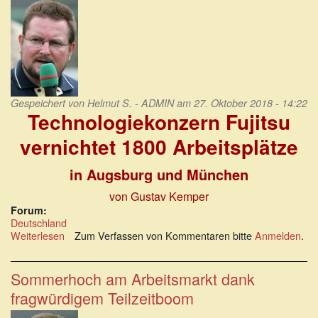
Rändern
Gespeichert von
Helmut S. - ADMIN
am 27. Oktober 2018 - 14:22
Technologiekonzern Fujitsu
vernichtet 1800 Arbeitsplätze
in Augsburg und München
von Gustav Kemper
Forum:
Deutschland
Weiterlesen
über
Zum Verfassen von Kommentaren bitte
Anmelden
.
Technologiekonzern
Fujitsu
vernichtet
Sommerhoch am Arbeitsmarkt dank
1800
fragwürdigem Teilzeitboom
Arbeitsplätze
in