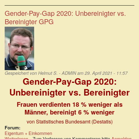
mehr
Beschäftigte
Gender-Pay-Gap 2020: Unbereinigter vs.
leiden
Bereinigter GPG
unter
unrealistischen
Zeitvorgaben
Gespeichert von
Helmut S. - ADMIN
am 29. April 2021 - 11:57
Gender-Pay-Gap 2020:
Unbereinigter vs. Bereinigter
Frauen verdienten 18 % weniger als
Männer, bereinigt 6 % weniger
von Statistisches Bundesamt (Destatis)
Forum:
Eigentum + Einkommen
Weiterlesen
über
Zum Verfassen von Kommentaren bitte
Anmelden
.