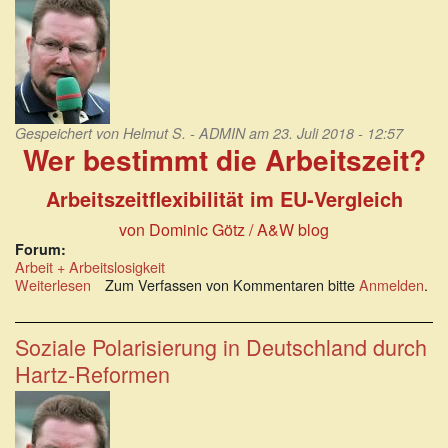
Gespeichert von
Helmut S. - ADMIN
am 23. Juli 2018 - 12:57
Wer bestimmt die Arbeitszeit?
Arbeitszeitflexibilität im EU-Vergleich
von Dominic Götz / A&W blog
Forum:
Arbeit + Arbeitslosigkeit
Weiterlesen
über
Zum Verfassen von Kommentaren bitte
Anmelden
.
Wer
bestimmt
die
Soziale Polarisierung in Deutschland durch
Arbeitszeit?
Hartz-Reformen
Arbeitszeitflexibilität
im
EU-
Vergleich