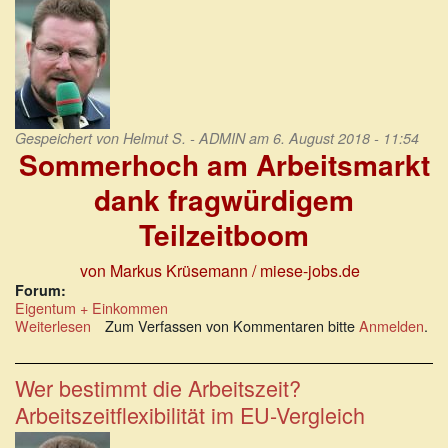
Augsburg
und
München
Gespeichert von
Helmut S. - ADMIN
am 6. August 2018 - 11:54
Sommerhoch am Arbeitsmarkt
dank fragwürdigem
Teilzeitboom
von Markus Krüsemann
/ miese-jobs.de
Forum:
Eigentum + Einkommen
Weiterlesen
über
Zum Verfassen von Kommentaren bitte
Anmelden
.
Sommerhoch
am
Arbeitsmarkt
Wer bestimmt die Arbeitszeit?
dank
Arbeitszeitflexibilität im EU-Vergleich
fragwürdigem
Teilzeitboom