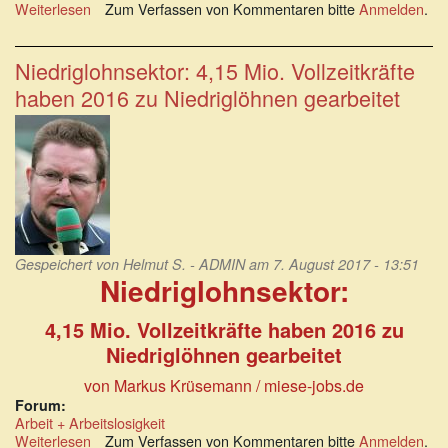
Weiterlesen
über
Zum Verfassen von Kommentaren bitte
Anmelden
.
Arbeitsrechte:
Jetzt
ist
Niedriglohnsektor: 4,15 Mio. Vollzeitkräfte
Feierabend.
haben 2016 zu Niedriglöhnen gearbeitet
Wie
Vorschriften
systematisch
unterlaufen
werden
Gespeichert von
Helmut S. - ADMIN
am 7. August 2017 - 13:51
Niedriglohnsektor:
4,15 Mio. Vollzeitkräfte haben 2016 zu
Niedriglöhnen gearbeitet
von Markus Krüsemann / miese-jobs.de
Forum:
Arbeit + Arbeitslosigkeit
Weiterlesen
über
Zum Verfassen von Kommentaren bitte
Anmelden
.