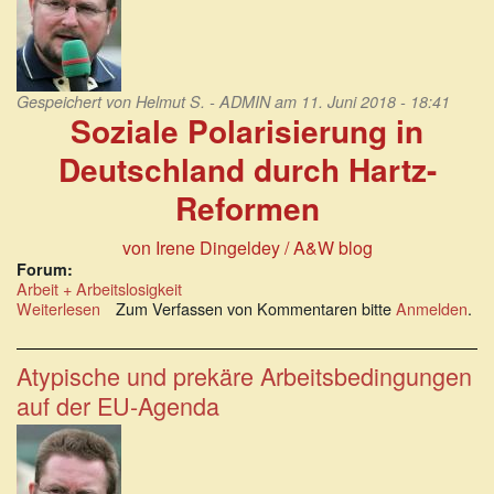
Gespeichert von
Helmut S. - ADMIN
am 11. Juni 2018 - 18:41
Soziale Polarisierung in
Deutschland durch Hartz-
Reformen
von Irene Dingeldey / A&W blog
Forum:
Arbeit + Arbeitslosigkeit
Weiterlesen
über
Zum Verfassen von Kommentaren bitte
Anmelden
.
Soziale
Polarisierung
in
Atypische und prekäre Arbeitsbedingungen
Deutschland
auf der EU-Agenda
durch
Hartz-
Reformen