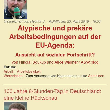
Gespeichert von
Helmut S. - ADMIN
am 23. April 2018 - 18:57
Atypische und prekäre
Arbeitsbedingungen auf der
EU-Agenda:
Aussicht auf sozialen Fortschritt?
von Nikolai Soukup und Alice Wagner / A&W blog
Forum:
Arbeit + Arbeitslosigkeit
Weiterlesen
über
Zum Verfassen von Kommentaren bitte
Anmelden
.
Atypische
und
prekäre
100 Jahre 8-Stunden-Tag in Deutschland:
Arbeitsbedingungen
eine kleine Rückschau
auf
der
EU-