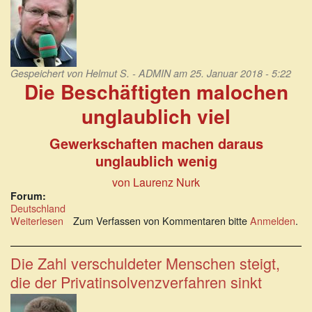
Gespeichert von
Helmut S. - ADMIN
am 25. Januar 2018 - 5:22
Die Beschäftigten malochen
unglaublich viel
Gewerkschaften machen daraus
unglaublich wenig
von Laurenz Nurk
Forum:
Deutschland
Weiterlesen
über
Zum Verfassen von Kommentaren bitte
Anmelden
.
Die
Beschäftigten
malochen
Die Zahl verschuldeter Menschen steigt,
unglaublich
die der Privatinsolvenzverfahren sinkt
viel:
Gewerkschaften
machen