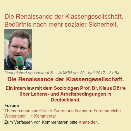
Niedriglohnsektor:
4,15
Mio.
Die Renaissance der Klassengesellschaft.
Vollzeitkräfte
Bedürfnis nach mehr sozialer Sicherheit.
haben
2016
zu
Niedriglöhnen
gearbeitet
Gespeichert von
Helmut S. - ADMIN
am 28. Juni 2017 - 21:54
Die Renaissance der Klassengesellschaft.
Ein Interview mit dem Soziologen Prof. Dr. Klaus Dörre
über Lebens- und Arbeitsbedingungen in
Deutschland.
Forum:
Themen ohne spezifische Zuordnung in andere Forenbereiche
Weiterlesen
über
1 Kommentar
Die
Zum Verfassen von Kommentaren bitte
Anmelden
.
Renaissance