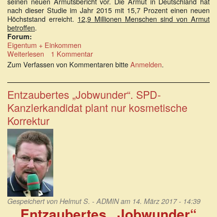
seinen neuen Armutsbericht vor. Die Armut in Deutschland hat
nach dieser Studie im Jahr 2015 mit 15,7 Prozent einen neuen
Höchststand erreicht.
12,9 Millionen Menschen sind von Armut
betroffen
.
Forum:
Eigentum + Einkommen
Weiterlesen
über
1 Kommentar
Paritätischer
Zum Verfassen von Kommentaren bitte
Anmelden
.
Wohlfahrtsverband:
Armut
in
Entzaubertes „Jobwunder“. SPD-
Deutschland
Kanzlerkandidat plant nur kosmetische
auf
neuem
Korrektur
Höchststand
Gespeichert von
Helmut S. - ADMIN
am 14. März 2017 - 14:39
Entzaubertes „Jobwunder“