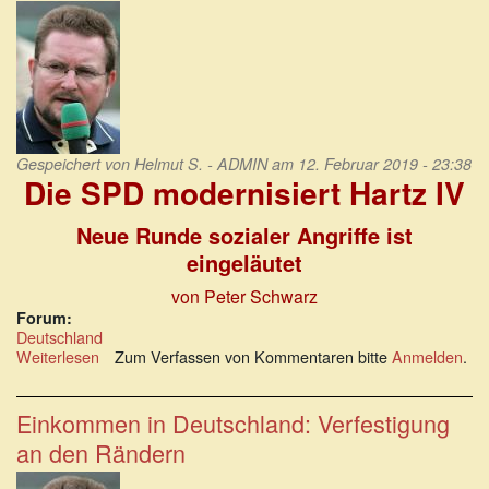
Gespeichert von
Helmut S. - ADMIN
am 12. Februar 2019 - 23:38
Die SPD modernisiert Hartz IV
Neue Runde sozialer Angriffe ist
eingeläutet
von Peter Schwarz
Forum:
Deutschland
Weiterlesen
über
Zum Verfassen von Kommentaren bitte
Anmelden
.
Die
SPD
modernisiert
Einkommen in Deutschland: Verfestigung
Hartz
an den Rändern
IV.
Neue