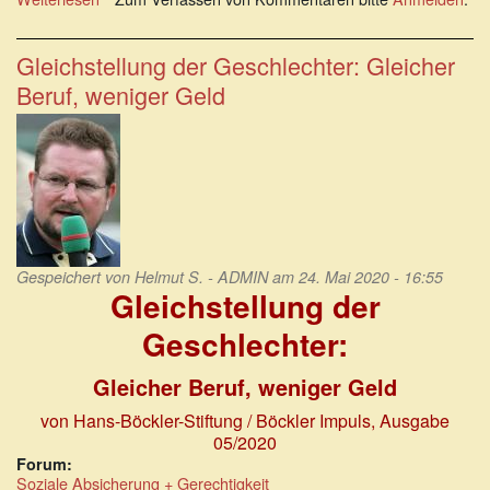
Gender-
Pay-
Gap
Gleichstellung der Geschlechter: Gleicher
2020:
Beruf, weniger Geld
Unbereinigter
vs.
Bereinigter
GPG
Gespeichert von
Helmut S. - ADMIN
am 24. Mai 2020 - 16:55
Gleichstellung der
Geschlechter:
Gleicher Beruf, weniger Geld
von Hans-Böckler-Stiftung / Böckler Impuls, Ausgabe
05/2020
Forum:
Soziale Absicherung + Gerechtigkeit