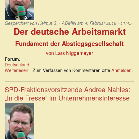
Gespeichert von
Helmut S. - ADMIN
am 4. Februar 2018 - 11:45
Der deutsche Arbeitsmarkt
Fundament der Abstiegsgesellschaft
von Lars Niggemeyer
Forum:
Deutschland
Weiterlesen
über
Zum Verfassen von Kommentaren bitte
Anmelden
.
Der
deutsche
Arbeitsmarkt:
SPD-Fraktionsvorsitzende Andrea Nahles:
Fundament
„In die Fresse“ im Unternehmensinteresse
der
Abstiegsgesellschaft