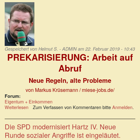
Teufelsaustreibe
Gespeichert von
Helmut S. - ADMIN
am 22. Februar 2019 - 10:43
PREKARISIERUNG: Arbeit auf
Abruf
Neue Regeln, alte Probleme
von Markus Krüsemann
/ miese-jobs.de/
Forum:
Eigentum + Einkommen
Weiterlesen
über
Zum Verfassen von Kommentaren bitte
Anmelden
.
PREKARISIERUNG:
Arbeit
auf
Die SPD modernisiert Hartz IV. Neue
Abruf
Runde sozialer Angriffe ist eingeläutet.