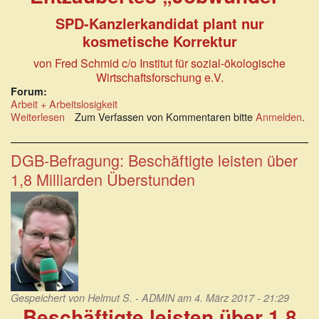
SPD-Kanzlerkandidat plant nur
kosmetische Korrektur
von Fred Schmid
c/o Institut für sozial-ökologische
Wirtschaftsforschung e.V.
Forum:
Arbeit + Arbeitslosigkeit
Weiterlesen
über
Zum Verfassen von Kommentaren bitte
Anmelden
.
Entzaubertes
„Jobwunder“.
SPD-
DGB-Befragung: Beschäftigte leisten über
Kanzlerkandidat
1,8 Milliarden Überstunden
plant
nur
kosmetische
Korrektur
Gespeichert von
Helmut S. - ADMIN
am 4. März 2017 - 21:29
Beschäftigte leisten über 1,8