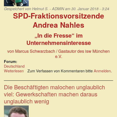
Gespeichert von
Helmut S. - ADMIN
am 30. Januar 2018 - 3:24
SPD-Fraktionsvorsitzende
Andrea Nahles
„In die Fresse“ im
Unternehmensinteresse
von Marcus Schwarzbach
/ Gastautor des isw München
e.V.
Forum:
Deutschland
Weiterlesen
über
Zum Verfassen von Kommentaren bitte
Anmelden
.
SPD-
Fraktionsvorsitzende
Andrea
Die Beschäftigten malochen unglaublich
Nahles:
viel: Gewerkschaften machen daraus
„In
die
unglaublich wenig
Fresse“
im
Unternehmensinteresse