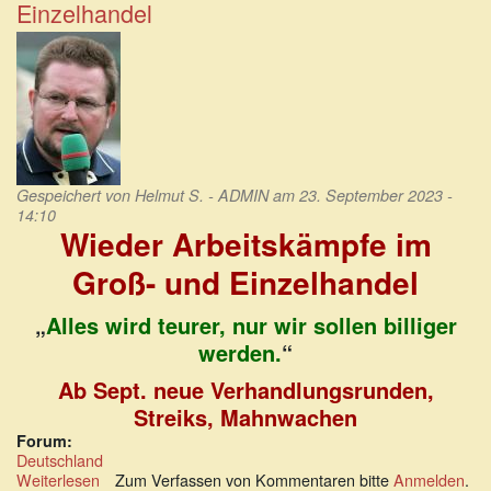
Einzelhandel
von
Lohndrückern
Gespeichert von
Helmut S. - ADMIN
am 23. September 2023 -
14:10
Wieder Arbeitskämpfe im
Groß- und Einzelhandel
„
Alles wird teurer, nur wir sollen billiger
werden.
“
Ab Sept. neue Verhandlungsrunden,
Streiks, Mahnwachen
Forum:
Deutschland
Weiterlesen
über
Zum Verfassen von Kommentaren bitte
Anmelden
.