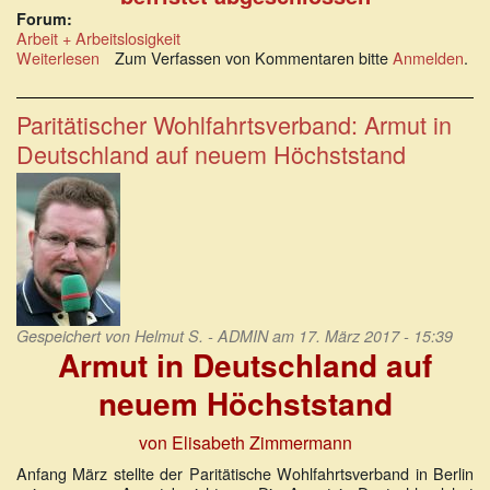
Forum:
Arbeit + Arbeitslosigkeit
Weiterlesen
über
Zum Verfassen von Kommentaren bitte
Anmelden
.
DGB-
Studie:
3,2
Paritätischer Wohlfahrtsverband: Armut in
Millionen
Deutschland auf neuem Höchststand
Menschen
haben
nur
ein
befristetes
Arbeitsverhältnis
Gespeichert von
Helmut S. - ADMIN
am 17. März 2017 - 15:39
Armut in Deutschland auf
neuem Höchststand
von Elisabeth Zimmermann
Anfang März stellte der Paritätische Wohlfahrtsverband in Berlin