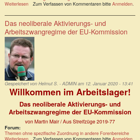
Weiterlesen
über
Zum Verfassen von Kommentaren bitte
Anmelden
.
Gleichstellung
der
Geschlechter:
Das neoliberale Aktivierungs- und
Gleicher
Arbeitszwangregime der EU-Kommission
Beruf,
weniger
Geld
Gespeichert von
Helmut S. - ADMIN
am 12. Januar 2020 - 13:41
Willkommen im Arbeitslager!
Das neoliberale Aktivierungs- und
Arbeitszwangregime der EU-Kommission
von Martin Mair / Aus Streifzüge 2019-77
Forum:
Themen ohne spezifische Zuordnung in andere Forenbereiche
Weiterlesen
über
Zum Verfassen von Kommentaren bitte
Anmelden
.