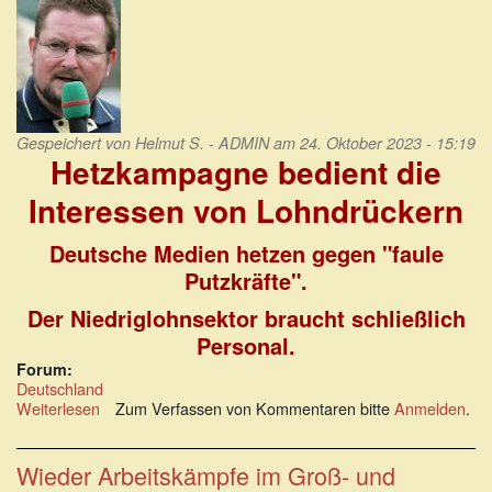
Gespeichert von
Helmut S. - ADMIN
am 24. Oktober 2023 - 15:19
Hetzkampagne bedient die
Interessen von Lohndrückern
Deutsche Medien hetzen gegen "faule
Putzkräfte".
Der Niedriglohnsektor braucht schließlich
Personal.
Forum:
Deutschland
Weiterlesen
über
Zum Verfassen von Kommentaren bitte
Anmelden
.
Hetzkampagne
bedient
die
Wieder Arbeitskämpfe im Groß- und
Interessen