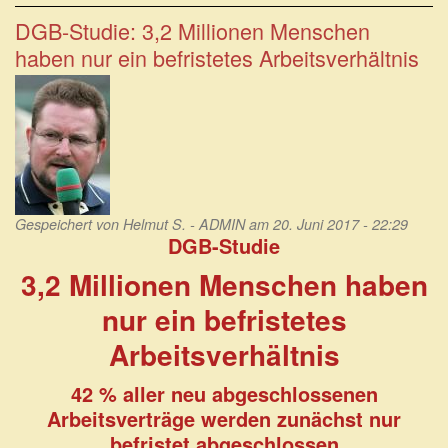
der
Klassengesellschaft.
DGB-Studie: 3,2 Millionen Menschen
Bedürfnis
haben nur ein befristetes Arbeitsverhältnis
nach
mehr
sozialer
Sicherheit.
Gespeichert von
Helmut S. - ADMIN
am 20. Juni 2017 - 22:29
DGB-Studie
3,2 Millionen Menschen haben
nur ein befristetes
Arbeitsverhältnis
42 % aller neu abgeschlossenen
Arbeitsverträge werden zunächst nur
befristet abgeschlossen