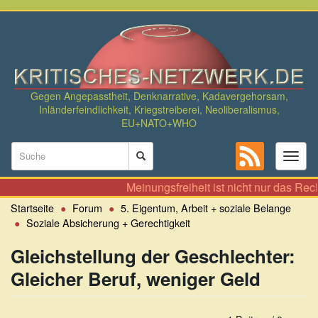
Direkt
zum
Inhalt
Gegen Angepasstheit, Denknarrative, Kadavergehorsam,
Inländerfeindlichkeit, Kriegstreiberei, Neoliberalismus,
EU+NATO+WHO
Suchformular
Toggl
naviga
Suche
Meinungsfreiheit ist nicht nur das Recht,
Startseite
Forum
5. Eigentum, Arbeit + soziale Belange
Soziale Absicherung + Gerechtigkeit
Gleichstellung der Geschlechter:
Gleicher Beruf, weniger Geld