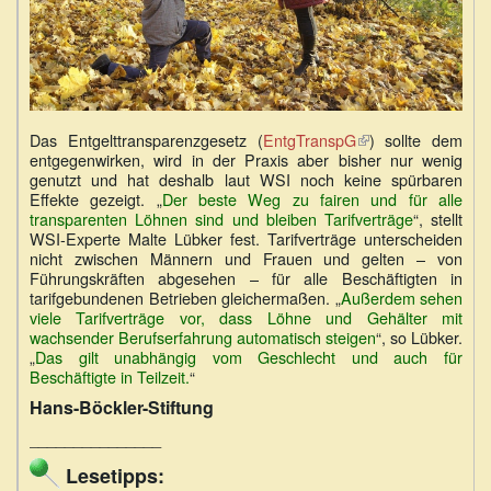
Das Entgelttransparenzgesetz (
EntgTranspG
(Link
) sollte dem
entgegenwirken, wird in der Praxis aber bisher nur wenig
ist
genutzt und hat deshalb laut WSI noch keine spürbaren
extern)
Effekte gezeigt. „
Der beste Weg zu fairen und für alle
transparenten Löhnen sind und bleiben Tarifverträge
“, stellt
WSI-Experte Malte Lübker fest. Tarifverträge unterscheiden
nicht zwischen Männern und Frauen und gelten – von
Führungskräften abgesehen – für alle Beschäftigten in
tarifgebundenen Betrieben gleichermaßen. „
Außerdem sehen
viele Tarifverträge vor, dass Löhne und Gehälter mit
wachsender Berufserfahrung automatisch steigen
“, so Lübker.
„
Das gilt unabhängig vom Geschlecht und auch für
Beschäftigte in Teilzeit.
“
Hans-Böckler-Stiftung
_______________
Lesetipps: