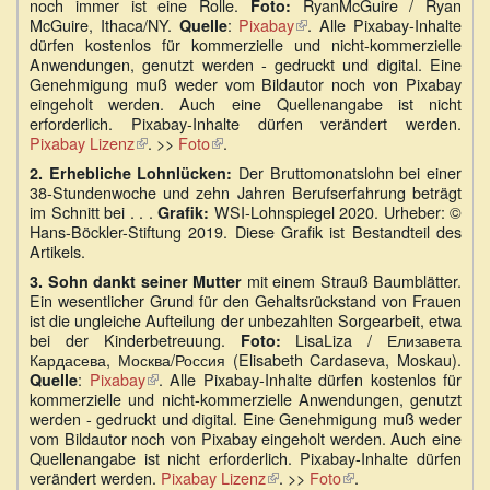
noch immer ist eine Rolle.
RyanMcGuire / Ryan
Foto:
McGuire, Ithaca/NY.
:
Pixabay
(Link
. Alle Pixabay-Inhalte
Quelle
dürfen kostenlos für kommerzielle und nicht-kommerzielle
ist
Anwendungen, genutzt werden - gedruckt und digital. Eine
extern)
Genehmigung muß weder vom Bildautor noch von Pixabay
eingeholt werden. Auch eine Quellenangabe ist nicht
erforderlich. Pixabay-Inhalte dürfen verändert werden.
Pixabay Lizenz
(Link
. >>
Foto
(Link
.
ist
ist
Der Bruttomonatslohn bei einer
2.
Erhebliche Lohnlücken:
extern)
extern)
38-Stundenwoche und zehn Jahren Berufserfahrung beträgt
im Schnitt bei . . .
WSI-Lohnspiegel 2020. Urheber: ©
Grafik:
Hans-Böckler-Stiftung 2019. Diese Grafik ist Bestandteil des
Artikels.
mit einem Strauß Baumblätter.
3. Sohn dankt seiner Mutter
Ein wesentlicher Grund für den Gehaltsrückstand von Frauen
ist die ungleiche Aufteilung der unbezahlten Sorgearbeit, etwa
bei der Kinderbetreuung.
LisaLiza / Елизавета
Foto:
Кардасева, Москва/Россия (Elisabeth Cardaseva, Moskau).
:
Pixabay
(Link
. Alle Pixabay-Inhalte dürfen kostenlos für
Quelle
kommerzielle und nicht-kommerzielle Anwendungen, genutzt
ist
werden - gedruckt und digital. Eine Genehmigung muß weder
extern)
vom Bildautor noch von Pixabay eingeholt werden. Auch eine
Quellenangabe ist nicht erforderlich. Pixabay-Inhalte dürfen
verändert werden.
Pixabay Lizenz
(Link
. >>
Foto
(Link
.