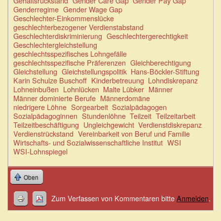
Gehaltsrückstand
Gender Care Gap
Gender Pay Gap
Genderregime
Gender Wage Gap
Geschlechter-Einkommenslücke
geschlechterbezogener Verdienstabstand
Geschlechterdiskriminierung
Geschlechtergerechtigkeit
Geschlechtergleichstellung
geschlechtsspezifisches Lohngefälle
geschlechtsspezifische Präferenzen
Gleichberechtigung
Gleichstellung
Gleichstellungspolitik
Hans-Böckler-Stiftung
Karin Schulze Buschoff
Kinderbetreuung
Lohndiskrepanz
Lohneinbußen
Lohnlücken
Malte Lübker
Männer
Männer dominierte Berufe
Männerdomäne
niedrigere Löhne
Sorgearbeit
Sozialpädagogen
Sozialpädagoginnen
Stundenlöhne
Teilzeit
Teilzeitarbeit
Teilzeitbeschäftigung
Ungleichgewicht
Verdienstdiskrepanz
Verdienstrückstand
Vereinbarkeit von Beruf und Familie
Wirtschafts- und Sozialwissenschaftliche Institut
WSI
WSI-Lohnspiegel
Oben
Zum Verfassen von Kommentaren bitte
Anmelden
.