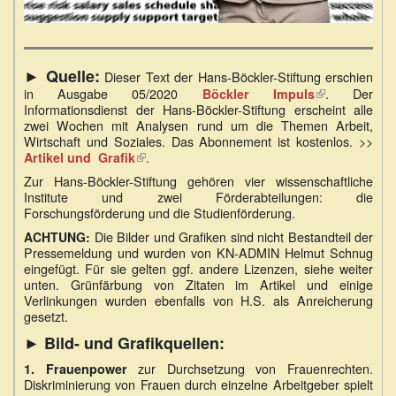
► Quelle:
Dieser Text der Hans-Böckler-Stiftung erschien
in Ausgabe 05/2020
. Der
Böckler Impuls
(Link
Informationsdienst der Hans-Böckler-Stiftung erscheint alle
ist
zwei Wochen mit Analysen rund um die Themen Arbeit,
extern)
Wirtschaft und Soziales. Das Abonnement ist kostenlos. >>
.
Artikel und Grafik
(Link
ist
Zur Hans-Böckler-Stiftung gehören vier wissenschaftliche
extern)
Institute und zwei Förderabteilungen: die
Forschungsförderung und die Studienförderung.
Die Bilder und Grafiken sind nicht Bestandteil der
ACHTUNG:
Pressemeldung und wurden von KN-ADMIN Helmut Schnug
eingefügt. Für sie gelten ggf. andere Lizenzen, siehe weiter
unten. Grünfärbung von Zitaten im Artikel und einige
Verlinkungen wurden ebenfalls von H.S. als Anreicherung
gesetzt.
► Bild- und Grafikquellen:
zur Durchsetzung von Frauenrechten.
1. Frauenpower
Diskriminierung von Frauen durch einzelne Arbeitgeber spielt