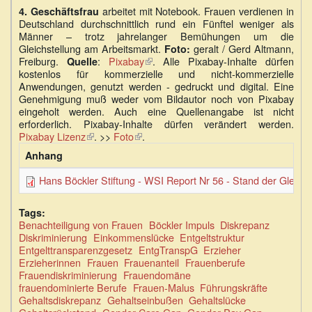
ist
ist
arbeitet mit Notebook. Frauen verdienen in
4.
Geschäftsfrau
extern)
extern)
Deutschland durchschnittlich rund ein Fünftel weniger als
Männer – trotz jahrelanger Bemühungen um die
Gleichstellung am Arbeitsmarkt.
geralt / Gerd Altmann,
Foto:
Freiburg.
:
Pixabay
(Link
. Alle Pixabay-Inhalte dürfen
Quelle
kostenlos für kommerzielle und nicht-kommerzielle
ist
Anwendungen, genutzt werden - gedruckt und digital. Eine
extern)
Genehmigung muß weder vom Bildautor noch von Pixabay
eingeholt werden. Auch eine Quellenangabe ist nicht
erforderlich. Pixabay-Inhalte dürfen verändert werden.
Pixabay Lizenz
(Link
. >>
Foto
(Link
.
ist
ist
Anhang
extern)
extern)
Hans Böckler Stiftung - WSI Report Nr 56 - Stand der Gleich
Tags:
Benachteiligung von Frauen
Böckler Impuls
Diskrepanz
Diskriminierung
Einkommenslücke
Entgeltstruktur
Entgelttransparenzgesetz
EntgTranspG
Erzieher
Erzieherinnen
Frauen
Frauenanteil
Frauenberufe
Frauendiskriminierung
Frauendomäne
frauendominierte Berufe
Frauen-Malus
Führungskräfte
Gehaltsdiskrepanz
Gehaltseinbußen
Gehaltslücke